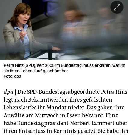
berlin
nord
wahrheit
verlag
verlag
veranstaltungen
Petra Hinz (SPD), seit 2005 im Bundestag, muss erklären, warum
sie ihren Lebenslauf geschönt hat
Foto: dpa
shop
fragen & hilfe
dpa
| Die SPD-Bundestagsabgeordnete Petra Hinz
legt nach Bekanntwerden ihres gefälschten
unterstützen
Lebenslaufes ihr Mandat nieder. Das gaben ihre
abo
Anwälte am Mittwoch in Essen bekannt. Hinz
habe Bundestagpräsident Norbert Lammert über
genossenschaft
ihren Entschluss in Kenntnis gesetzt. Sie habe ihn