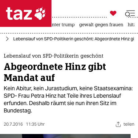

taz zahl ich
nahost-konflikt
usa unter trump
gewalt gegen frauen
hitze

taz zahl ich
nd
Lebenslauf von SPD-Politikerin geschönt: Abgeordnete Hinz gib
taz zahl ich
themen
Lebenslauf von SPD-Politikerin geschönt
Abgeordnete Hinz gibt
politik
Mandat auf
öko
Kein Abitur, kein Jurastudium, keine Staatsexamina:
SPD- Frau Petra Hinz hat Teile ihres Lebenslauf
gesellschaft
erfunden. Deshalb räumt sie nun ihren Sitz im
Bundestag.
kultur
sport
20.7.2016
11:35 Uhr
teilen