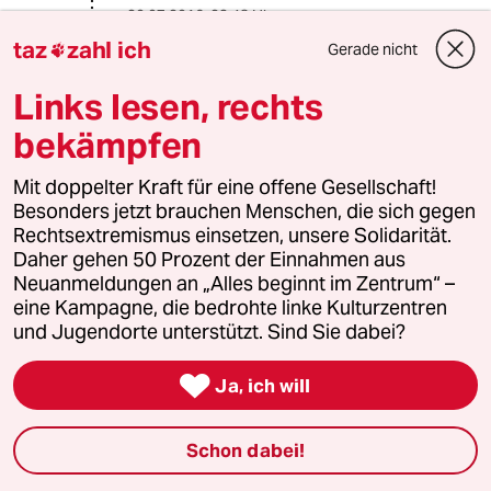
20.07.2016
,
23:48 Uhr
taz
zahl ich
@cursed with a brain:
Gerade nicht

Also im Sächsischen Landtag
Links lesen, rechts
scheinen Abgeordnetendiät und
Wahlkreispauschale für Bürgerbüro
bekämpfen
unterschiedliche Dinge zu sein. Hinzu
kommt noch das Gehalt für die
Mit doppelter Kraft für eine offene Gesellschaft!
Mitarbeiterbeschäftigung..Hier ist es
Besonders jetzt brauchen Menschen, die sich gegen
transparent aufgeführt (auch SPD):
Rechtsextremismus einsetzen, unsere Solidarität.
http://sabinefriedel.de/?p=15
Daher gehen 50 Prozent der Einnahmen aus
Neuanmeldungen an „Alles beginnt im Zentrum“ –
Aber vielleicht ist das im Bund ja
eine Kampagne, die bedrohte linke Kulturzentren
anders.
und Jugendorte unterstützt. Sind Sie dabei?
Reich wird man dadurch trotzdem

Ja, ich will
nicht, arm allerdings auch nicht.
Schon dabei!
Waage69
W