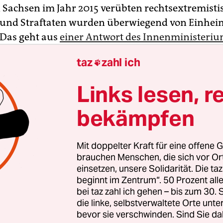
n Sachsen im Jahr 2015 verübten rechtsextremist
 und Straftaten wurden überwiegend von Einhei
Das geht aus
einer Antwort des Innenministeri
s Landtagsabgeordneten Valentin Lippmann (Gr
taz
zahl ich

Links lesen, r
it 2015 insgesamt 2.046 ermittelten Tatverdächti
nach 1.859 Personen aus Sachsen, sagte der
bekämpfen
ische Fraktionssprecher am Samstag in Dresden. 
0 Prozent. „Wer anderes behauptet und von zuger
Mit doppelter Kraft für eine offene G
alttätern spricht, hat nicht verstanden, wie es 
brauchen Menschen, die sich vor O
men Einstellungen im Freistaat bestellt ist.“
einsetzen, unsere Solidarität. Die ta
beginnt im Zentrum“. 50 Prozent a
bei taz zahl ich gehen – bis zum 30
die linke, selbstverwaltete Orte unte
bevor sie verschwinden. Sind Sie da