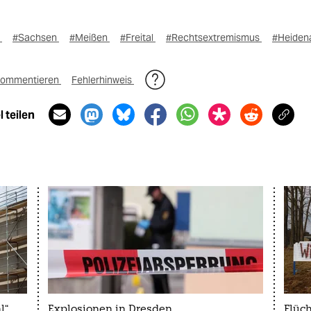
t
#Sachsen
#Meißen
#Freital
#Rechtsextremismus
#Heiden
ommentieren
Fehlerhinweis
 teilen
l“
Explosionen in Dresden
Flüch