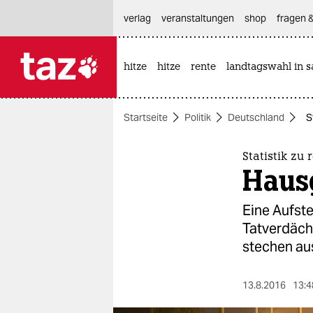
hautnavigation anspringen
hauptinhalt anspringen
footer anspringen
verlag
veranstaltungen
shop
fragen &
hitze
hitze
rente
landtagswahl in s

taz zahl ich
taz zahl ich
Startseite
Politik
Deutschland
S
themen
politik
Statistik zu
Haus
öko
Eine Aufste
gesellschaft
Tatverdäch
stechen aus
kultur
sport
13.8.2016
13:4