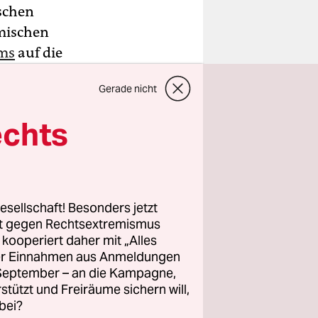
ischen
mischen
ums
auf die
üne)
Gerade nicht
echts
gen
Das seien
eisten
esellschaft! Besonders jetzt
um die
rt gegen Rechtsextremismus
z kooperiert daher mit „Alles
ller Einnahmen aus Anmeldungen
. September – an die Kampagne,
rstützt und Freiräume sichern will,
bei?