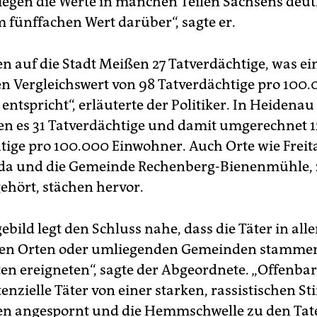
 liegen die Werte in manchen Teilen Sachsens deut
m fünffachen Wert darüber“, sagte er.
len auf die Stadt Meißen 27 Tatverdächtige, was e
hen Vergleichswert von 98 Tatverdächtige pro 100
ntspricht“, erläuterte der Politiker. In Heidena
en es 31 Tatverdächtige und damit umgerechnet 1
tige pro 100.000 Einwohner. Auch Orte wie Freita
da und die Gemeinde Rechenberg-Bienenmühle, 
gehört, stächen hervor.
ebild legt den Schluss nahe, dass die Täter in alle
den Orten oder umliegenden Gemeinden stammen
ten ereigneten“, sagte der Abgeordnete. „Offenba
tenzielle Täter von einer starken, rassistischen 
en angespornt und die Hemmschwelle zu den Tat