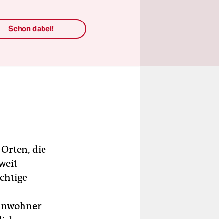
Schon dabei!
Orten, die
weit
ächtige
Einwohner