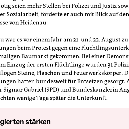
ötig seien mehr Stellen bei Polizei und Justiz sow
r Sozialarbeit, forderte er auch mit Blick auf de
isse von Heidenau.
u war es vor einem Jahr am 21. und 22. August z
ungen beim Protest gegen eine Flüchtlingsunterk
maligen Baumarkt gekommen. Bei einer Demonst
em Einzug der ersten Flüchtlinge wurden 31 Poliz
s flogen Steine, Flaschen und Feuerwerkskörper. D
ungen hatten bundesweit für Entsetzen gesorgt.
r Sigmar Gabriel (SPD) und Bundeskanzlerin An
chten wenige Tage später die Unterkunft.
gierten stärken