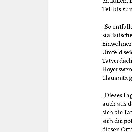
entfallen,
Teil bis zu
„So entfal
statistisc
Einwohner e
Umfeld sei
Tatverdäch
Hoyerswer
Clausnitz 
„Dieses Lag
auch aus 
sich die Ta
sich die po
diesen Ort