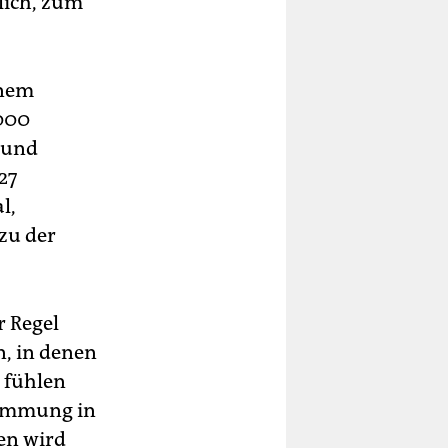
lich, zum
inem
.000
u und
27
l,
zu der
r Regel
, in denen
r fühlen
Stimmung in
en wird