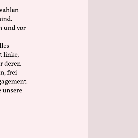
wahlen
sind.
h und vor
lles
 linke,
ür deren
n, frei
ngagement.
e unsere