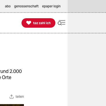
abo
genossenschaft
epaper login

taz zahl ich
taz zahl ich
 rund 2.000
 Orte
teilen