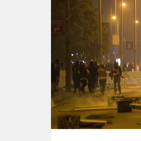
berlin
nord
wahrheit
verlag
verlag
veranstaltungen
shop
fragen & hilfe
unterstützen
abo
genossenschaft