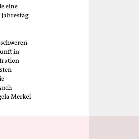
ie eine
n Jahrestag
u schweren
unft in
ration
isten
ie
 Auch
gela Merkel