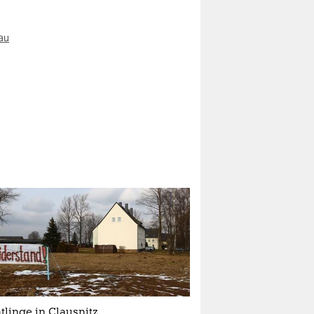
au
tlinge in Clausnitz