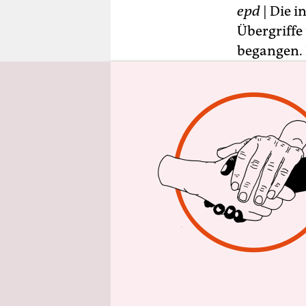
epaper login
epd
| Die i
Übergriffe
begangen. 
Anfrage de
hervor.
Von den se
kommen dem
innenpolit
mehr als 9
rechten Gew
rechtsextre