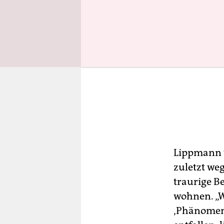
Lippmann v
zuletzt we
traurige Be
wohnen. „
‚Phänomenb