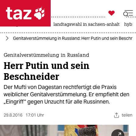

taz zahl ich
niedrigwasser
rente
landtagswahl in sachsen-anhalt
hybri

taz zahl ich
pa
Genitalverstümmelung in Russland: Herr Putin und sein Beschne
taz zahl ich
themen
Genitalverstümmelung in Russland
Herr Putin und sein
politik
Beschneider
öko
Der Mufti von Dagestan rechtfertigt die Praxis
weiblicher Genitalverstümmelung. Er empfiehlt den
gesellschaft
„Eingriff“ gegen Unzucht für alle Russinnen.
kultur
29.8.2016
17:01 Uhr
teilen
sport