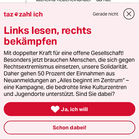
wohl einer einen „Witz“ erzählt? Falls
taz
zahl ich
Sie den Beitrag noch einmal
Gerade nicht

durchlesen wollen: Um das Bild ging
es darin auch gar nicht
Links lesen, rechts
.
bekämpfen
Dass Putin die Anweisung zu den
Beschneidungen gab/gibt, glaube ich
Mit doppelter Kraft für eine offene Gesellschaft!
zunächst nicht. Auch nicht dass er
Besonders jetzt brauchen Menschen, die sich gegen
„diesen Typen“ direkt unterstützt.
Rechtsextremismus einsetzen, unsere Solidarität.
Allerdings: Wenn die öffentlich
Daher gehen 50 Prozent der Einnahmen aus
geäußerten Ansichten dieses Muftis
Neuanmeldungen an „Alles beginnt im Zentrum“ –
den Putinschen Ambitionen
eine Kampagne, die bedrohte linke Kulturzentren
zuwiderliefen, wäre er ganz schnell
und Jugendorte unterstützt. Sind Sie dabei?
weg vom Fenster, wie all jene
Oppositionellen, die Putin als seine

Gegner ausgemacht hat. Und auf gar
Ja, ich will
keinen Fall wäre etwas davon in
„SputnikNews“ gelandet, noch dazu
Schon dabei!
ohne kritischen Kommentar!