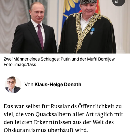
berlin
nord
wahrheit
verlag
verlag
Zwei Männer eines Schlages: Putin und der Mufti Berdijew
Foto: imago/tass
veranstaltungen
shop
Von
Klaus-Helge Donath
fragen & hilfe
unterstützen
Das war selbst für Russlands Öffentlichkeit zu
viel, die von Quacksalbern aller Art täglich mit
abo
den letzten Erkenntnissen aus der Welt des
genossenschaft
Obskurantismus überhäuft wird.