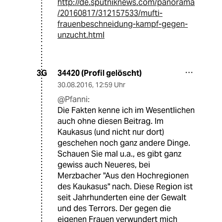
http://de.sputniknews.com/panorama
/20160817/312157533/mufti-
frauenbeschneidung-kampf-gegen-
unzucht.html
34420 (Profil gelöscht)
3G
30.08.2016
,
12:59 Uhr
@Pfanni:
Die Fakten kenne ich im Wesentlichen
auch ohne diesen Beitrag. Im
Kaukasus (und nicht nur dort)
geschehen noch ganz andere Dinge.
Schauen Sie mal u.a., es gibt ganz
gewiss auch Neueres, bei
Merzbacher "Aus den Hochregionen
des Kaukasus" nach. Diese Region ist
seit Jahrhunderten eine der Gewalt
und des Terrors. Der gegen die
eigenen Frauen verwundert mich