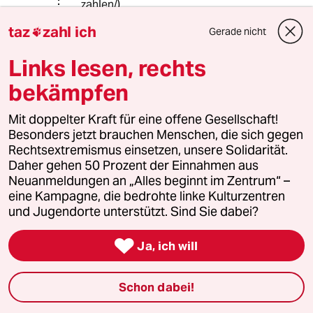
zahlen/
)
taz
zahl ich
Gerade nicht

tom-pex
T
Links lesen, rechts
30.07.2016
,
15:57 Uhr
bekämpfen
@Rainer Seiferth:
entschuldigung - aber das ist schlicht
Mit doppelter Kraft für eine offene Gesellschaft!
infam: S.W. spricht eine menge sätze,
Besonders jetzt brauchen Menschen, die sich gegen
und im zusammenhang sind die auch
Rechtsextremismus einsetzen, unsere Solidarität.
klar. nur wenn man einzelne sätze
Daher gehen 50 Prozent der Einnahmen aus
herausgreift und den kontext
Neuanmeldungen an „Alles beginnt im Zentrum“ –
verschweigt, kann man sie (mutwillig)
eine Kampagne, die bedrohte linke Kulturzentren
missverstehen. aber das geht jedem
und Jugendorte unterstützt. Sind Sie dabei?
so, wenn jemand es drauf anlegt - bei
S. legen es halt einige drauf an,

Ja, ich will
gerade WEIL sie so klar ist..
Schon dabei!
Rainer Seiferth