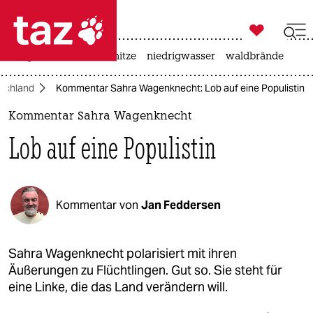

taz zahl ich
krieg in der ukraine
hitze
niedrigwasser
waldbrände

taz zahl ich
schland
Kommentar Sahra Wagenknecht: Lob auf eine Populistin
taz zahl ich
Kommentar Sahra Wagenknecht
themen
Lob auf eine Populistin
politik
öko
Kommentar von
Jan Feddersen
gesellschaft
kultur
Sahra Wagenknecht polarisiert mit ihren
Äußerungen zu Flüchtlingen. Gut so. Sie steht für
sport
eine Linke, die das Land verändern will.