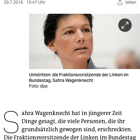
berlin
29.7.2016
19:47 Uhr
teilen
nord
wahrheit
verlag
verlag
veranstaltungen
Umstritten: die Fraktionsvorsitzende der Linken im
shop
Bundestag, Sahra Wagenknecht
Foto: dpa
fragen & hilfe
unterstützen
S
ahra Wagenknecht hat in jüngerer Zeit
abo
Dinge gesagt, die viele Personen, die ihr
genossenschaft
grundsätzlich gewogen sind, erschreckten.
Die Fraktionsvorsitzende der Linken im Bundestag