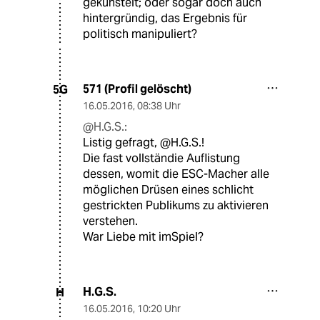
gekünstelt; oder sogar doch auch
hintergründig, das Ergebnis für
politisch manipuliert?
571 (Profil gelöscht)
5G
16.05.2016
,
08:38 Uhr
@H.G.S.:
Listig gefragt, @H.G.S.!
Die fast vollständie Auflistung
dessen, womit die ESC-Macher alle
möglichen Drüsen eines schlicht
gestrickten Publikums zu aktivieren
verstehen.
War Liebe mit imSpiel?
H.G.S.
H
16.05.2016
,
10:20 Uhr