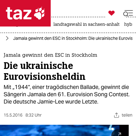

taz zahl ich
niedrigwasser
rente
landtagswahl in sachsen-anhalt
hybri

taz zahl ich
st
Jamala gewinnt den ESC in Stockholm: Die ukrainische Eurovisi
taz zahl ich
themen
Jamala gewinnt den ESC in Stockholm
Die ukrainische
politik
Eurovisionsheldin
öko
Mit „1944“, einer tragödischen Ballade, gewinnt die
Sängerin Jamala den 61. Eurovision Song Contest.
gesellschaft
Die deutsche Jamie-Lee wurde Letzte.
kultur
15.5.2016
8:32 Uhr
teilen
sport