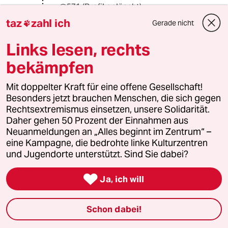
@571 (Profil gelöscht):
Listig gesungen war's.- Als Mensch
taz
zahl ich
Gerade nicht

unter Menschen ist bei mir Liebe
immer " mit im Spiel". Im Gegensatz
Links lesen, rechts
zu so manchem ESC-Berichterstatter
bekämpfen
lasse ich das bei mir nur nicht so
gerne, durch eine Glanz und Glamour-
Attitüde künstlich übersteigert
Mit doppelter Kraft für eine offene Gesellschaft!
hochrühren. Wahrhaft sich rührende
Besonders jetzt brauchen Menschen, die sich gegen
Liebe braucht nicht solch gutural
Rechtsextremismus einsetzen, unsere Solidarität.
aufpoliertes Tränen-Glitzer-
Daher gehen 50 Prozent der Einnahmen aus
Gedöns.Tröstlicherweise scheinen
Neuanmeldungen an „Alles beginnt im Zentrum“ –
das aber auch Andere hier, so zu
eine Kampagne, die bedrohte linke Kulturzentren
sehen.
und Jugendorte unterstützt. Sind Sie dabei?

Ja, ich will
Lowandorder
16.05.2016
,
06:04 Uhr
Schon dabei!
@H.G.S.: