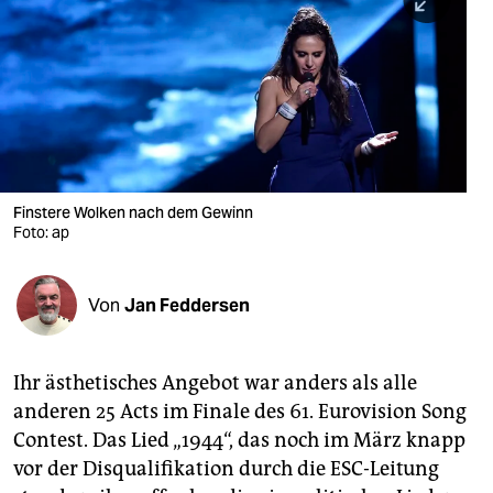
berlin
nord
wahrheit
verlag
verlag
Finstere Wolken nach dem Gewinn
Foto: ap
veranstaltungen
shop
Von
Jan Feddersen
fragen & hilfe
unterstützen
Ihr ästhetisches Angebot war anders als alle
anderen 25 Acts im Finale des 61. Eurovision Song
abo
Contest. Das Lied „1944“, das noch im März knapp
genossenschaft
vor der Disqualifikation durch die ESC-Leitung