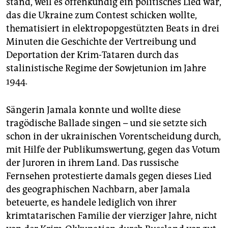
stand, weil es offenkundig ein politisches Lied war,
epaper login
das die Ukraine zum Contest schicken wollte,
thematisiert in elektropopgestützten Beats in drei
Minuten die Geschichte der Vertreibung und
Deportation der Krim-Tataren durch das
stalinistische Regime der Sowjetunion im Jahre
1944.
Sängerin Jamala konnte und wollte diese
tragödische Ballade singen – und sie setzte sich
schon in der ukrainischen Vorentscheidung durch,
mit Hilfe der Publikumswertung, gegen das Votum
der Juroren in ihrem Land. Das russische
Fernsehen protestierte damals gegen dieses Lied
des geographischen Nachbarn, aber Jamala
beteuerte, es handele lediglich von ihrer
krimtatarischen Familie der vierziger Jahre, nicht