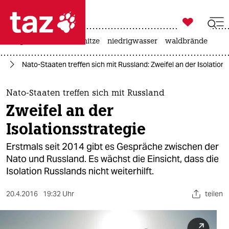

taz zahl ich
krieg in der ukraine
hitze
niedrigwasser
waldbrände

taz zahl ich
to
Nato-Staaten treffen sich mit Russland: Zweifel an der Isolations
taz zahl ich
themen
Nato-Staaten treffen sich mit Russland
Zweifel an der
politik
Isolationsstrategie
öko
Erstmals seit 2014 gibt es Gespräche zwischen der
Nato und Russland. Es wächst die Einsicht, dass die
gesellschaft
Isolation Russlands nicht weiterhilft.
kultur
20.4.2016
19:32 Uhr
teilen
sport