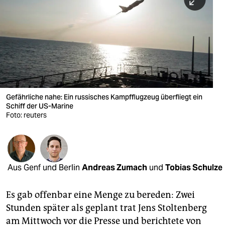
berlin
nord
wahrheit
verlag
verlag
Gefährliche nahe: Ein russisches Kampfflugzeug überfliegt ein
Schiff der US-Marine
veranstaltungen
Foto: reuters
shop
fragen & hilfe
unterstützen
Aus Genf und Berlin
Andreas Zumach
und
Tobias Schulze
abo
Es gab offenbar eine Menge zu bereden: Zwei
genossenschaft
Stunden später als geplant trat Jens Stoltenberg
am Mittwoch vor die Presse und berichtete von