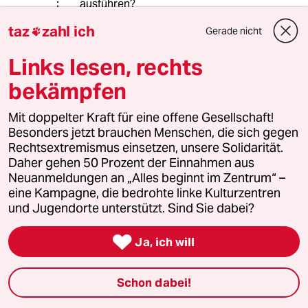
ausführen?
Glauben Sie, dass die Mehrheit der
taz
zahl ich
Gerade nicht

Krimbewohner oder der Russen die
Vereinigung nicht wollte, oder
Links lesen, rechts
meinen Sie, dass der Wille der
Krimbewohner nicht als Legitimation
bekämpfen
ausreicht?
Mit doppelter Kraft für eine offene Gesellschaft!
Besonders jetzt brauchen Menschen, die sich gegen
Rechtsextremismus einsetzen, unsere Solidarität.
30404 (Profil gelöscht)
3G
Daher gehen 50 Prozent der Einnahmen aus
21.04.2016
,
12:33 Uhr
Neuanmeldungen an „Alles beginnt im Zentrum“ –
@Sigma:
eine Kampagne, die bedrohte linke Kulturzentren
Russische Soldaten ohne Abzeichen
und Jugendorte unterstützt. Sind Sie dabei?
als Wahlhelfer ist ja wohl keine
Legitimation. Es war schlicht und

Ja, ich will
einfach eine militärisch gestützte
Annexion. Das anschliessende
Referendum ist da nur das
Schon dabei!
Feigenblatt für den demokratischen
Anschein