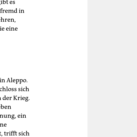
ibt es
 fremd in
ehren,
ie eine
in Aleppo.
chloss sich
 der Krieg.
eben
hnung, ein
ine
 trifft sich