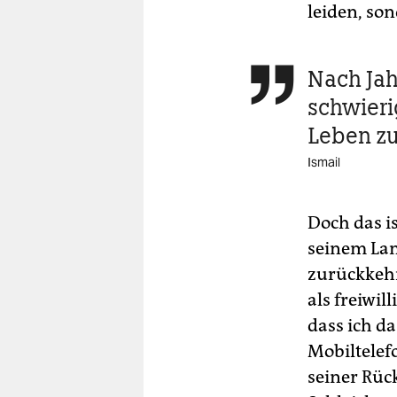
leiden, son
Nach Jahr

schwieri
Leben z
Ismail
Doch das is
seinem Land
zurückkehre
als freiwil
dass ich da
Mobiltelef
seiner Rüc