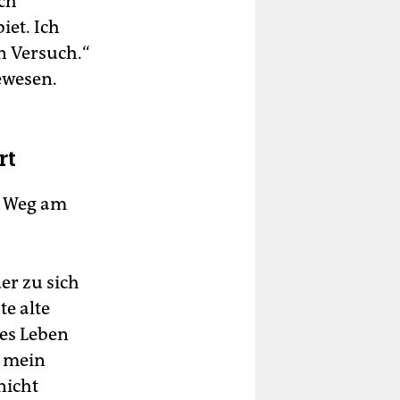
ich
iet. Ich
n Versuch.“
ewesen.
rt
m Weg am
er zu sich
e alte
les Leben
i mein
nicht