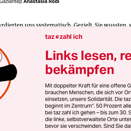
Gaziantep
Anastasia Rodi
rdierten uns systematisch. Gezielt. Sie wussten, 
dergehen würden. Sie wollten töten und sie habe
taz
zahl ich

unger Mann mit dunklem Haar, den Blick auf den
Mit gesenktem Kopf beginnt er seine Geschichte zu
Links lesen, r
me ist leise, oft macht er lange Pausen zwischen 
bekämpfen
Worten. Jeder Satz scheint ihn Überwindung zu k
bdula ist 29 Jahre alt. Am 20. Dezember 2016 wur
Mit doppelter Kraft für eine offene G
brauchen Menschen, die sich vor O
 Aleppos gerettet. „Das war der letzte Tag der
einsetzen, unsere Solidarität. Die ta
gen aus der Stadt. Ich habe mein Herz und meine
beginnt im Zentrum“. 50 Prozent a
ssen“, sagt er. Das Treffen findet in den Räumen 
bei taz zahl ich gehen – bis zum 30
en Organisation „Weißhelme“ in Gaziantep statt.
die linke, selbstverwaltete Orte unte
bevor sie verschwinden. Sind Sie da