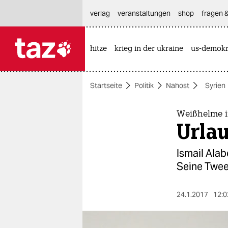
hautnavigation anspringen
hauptinhalt anspringen
footer anspringen
verlag
veranstaltungen
shop
fragen &
hitze
krieg in der ukraine
us-demokr

taz zahl ich
taz zahl ich
Startseite
Politik
Nahost
Syrien
themen
politik
Weißhelme i
Urlau
öko
Ismail Alab
gesellschaft
Seine Twee
kultur
24.1.2017
12:0
sport