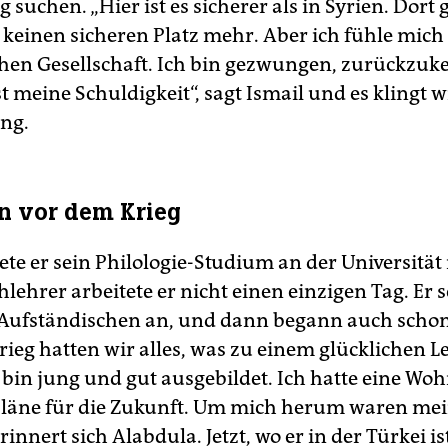
 suchen. „Hier ist es sicherer als in Syrien. Dort g
keinen sicheren Platz mehr. Aber ich fühle mich
chen Gesellschaft. Ich bin gezwungen, zurückzuk
t meine Schuldigkeit“, sagt Ismail und es klingt w
ng.
n vor dem Krieg
te er sein Philologie-Studium an der Universität 
hlehrer arbeitete er nicht einen einzigen Tag. Er s
 Aufständischen an, und dann begann auch schon
rieg hatten wir alles, was zu einem glücklichen L
h bin jung und gut ausgebildet. Ich hatte eine Wo
läne für die Zukunft. Um mich herum waren me
innert sich Alabdula. Jetzt, wo er in der Türkei ist,