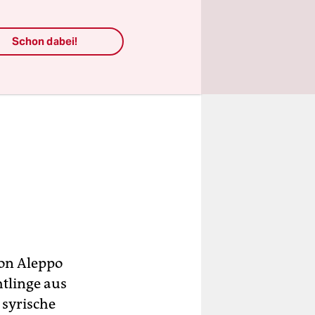
Schon dabei!
von Aleppo
htlinge aus
 syrische