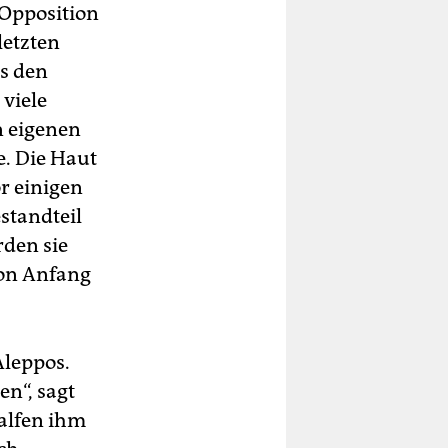
 Opposition
letzten
us den
viele
n eigenen
e. Die Haut
r einigen
standteil
rden sie
von Anfang
Aleppos.
en“, sagt
halfen ihm