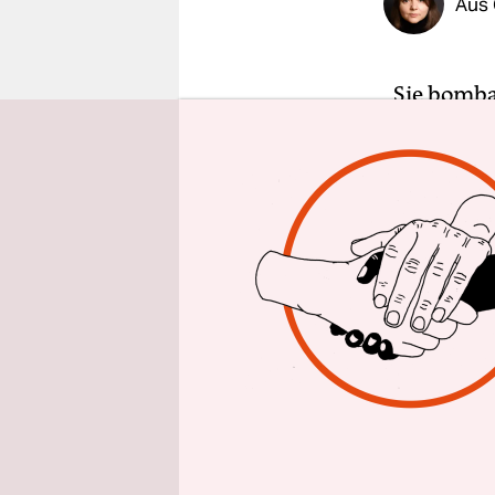
Aus 
epaper login
„Sie bomba
Bomben nie
sagt ein j
geheftet. 
Seine Stim
einzelnen 
Ismail Ala
dem Ostteil
Evakuierun
zurückgela
freiwillig