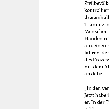
Zivilbevölk
kontrollier
dreieinhal
Trümmern 
Menschen s
Händen ret
an seinen 
Jahren, den
des Prozes
mit dem Al
an dabei.
„In den ve
Jetzt habe 
er. In der 