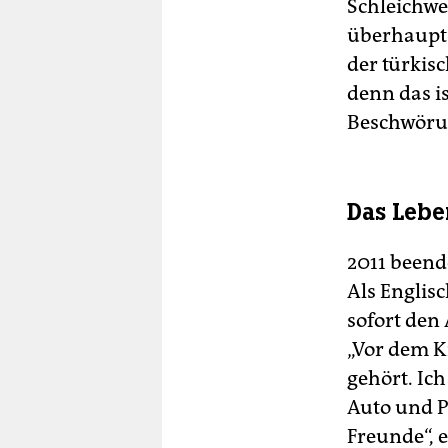
Schleichweg
überhaupt 
der türkis
denn das is
Beschwöru
Das Lebe
2011 beende
Als Englisc
sofort den
„Vor dem K
gehört. Ic
Auto und P
Freunde“, er