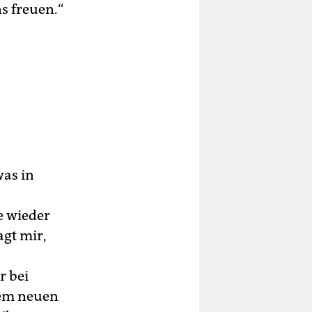
ns freuen.“
was in
e wieder
agt mir,
r bei
nem neuen