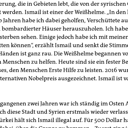
erung, die in Gebieten lebt, die von der syrischen
t werden. Ismail ist einer der Weißhelme. „In den 
b Jahren habe ich dabei geholfen, Verschüttete a
bombardierter Häuser herauszuholen. Ich habe 
terben sehen. Einige jedoch habe ich mit meine
ten können“, erzählt Ismail und senkt die Stimm
Händen ist ganz rau. Die Weißhelme begannen vo
 Menschen zu helfen. Heute sind sie ein fester Be
ses, den Menschen Erste Hilfe zu leisten. 2016 wu
ternativen Nobelpreis ausgezeichnet. Ismail ist 
rgangenen zwei Jahren war ich ständig im Osten 
ich diese Stadt und Syrien erstmals wieder verlass
Türkei hält sich Ismail illegal auf. Für 500 Dollar 