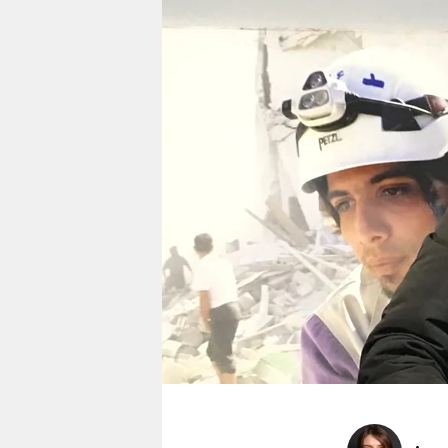
berlin
nord
wahrheit
verlag
verlag
veranstaltungen
shop
fragen & hilfe
unterstützen
abo
genossenschaft