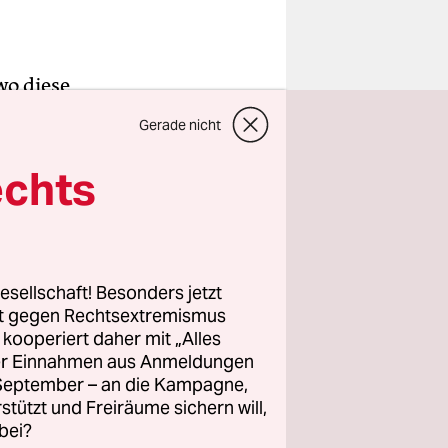
wo diese
n getötet“,
Gerade nicht
 Boden
 erzählen.
echts
den
osten.
de er aus
esellschaft! Besonders jetzt
rt gegen Rechtsextremismus
z kooperiert daher mit „Alles
 Seele dort
ller Einnahmen aus Anmeldungen
der
. September – an die Kampagne,
rstützt und Freiräume sichern will,
bei?