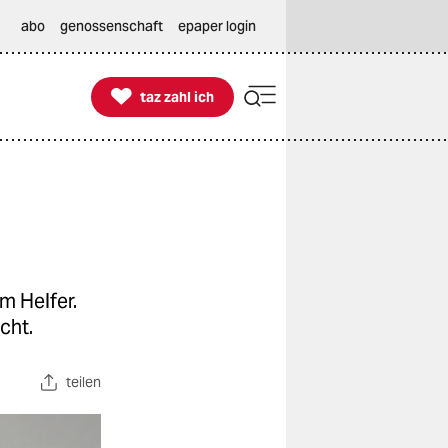
abo
genossenschaft
epaper login

taz zahl ich
taz zahl ich
m Helfer.
cht.
teilen