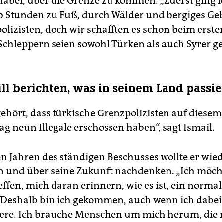
dabei, über die Grenze zu kommen. „Zuerst ging 
b Stunden zu Fuß, durch Wälder und bergiges Geb
olizisten, doch wir schafften es schon beim erste
Schleppern seien sowohl Türken als auch Syrer g
ill berichten, was in seinem Land passie
gehört, dass türkische Grenzpolizisten auf diese
ag neun Illegale erschossen haben“, sagt Ismail.
n Jahren des ständigen Beschusses wollte er wied
und über seine Zukunft nachdenken. „Ich möcht
effen, mich daran erinnern, wie es ist, ein norma
 Deshalb bin ich gekommen, auch wenn ich dabe
iere. Ich brauche Menschen um mich herum, die 