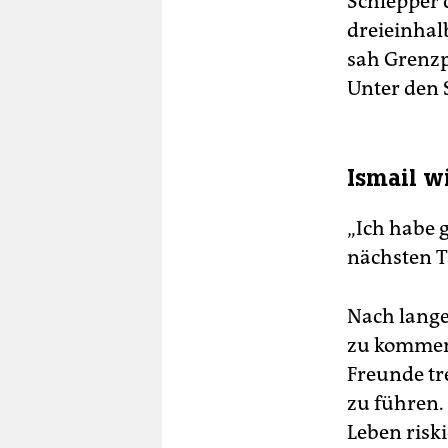
Schlepper 
dreieinhal
sah Grenzp
Unter den 
Ismail w
„Ich habe 
nächsten T
Nach lange
zu kommen 
Freunde tr
zu führen.
Leben risk