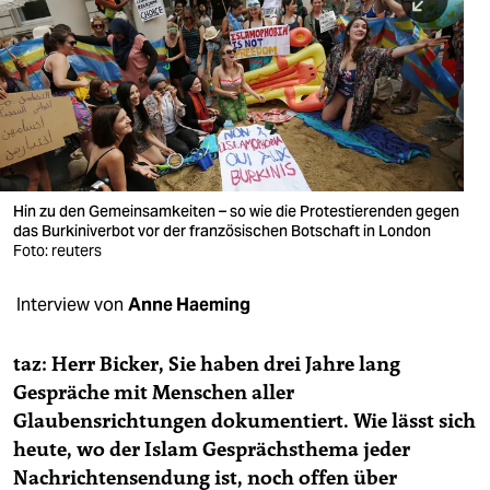
berlin
nord
wahrheit
verlag
verlag
Hin zu den Gemeinsamkeiten – so wie die Protestierenden gegen
das Burkiniverbot vor der französischen Botschaft in London
veranstaltungen
Foto: reuters
shop
Interview von
Anne Haeming
fragen & hilfe
unterstützen
taz: Herr Bicker, Sie haben drei Jahre lang
Gespräche mit Menschen aller
abo
Glaubensrichtungen dokumentiert. Wie lässt sich
heute, wo der Islam Gesprächsthema jeder
genossenschaft
Nachrichtensendung ist, noch offen über