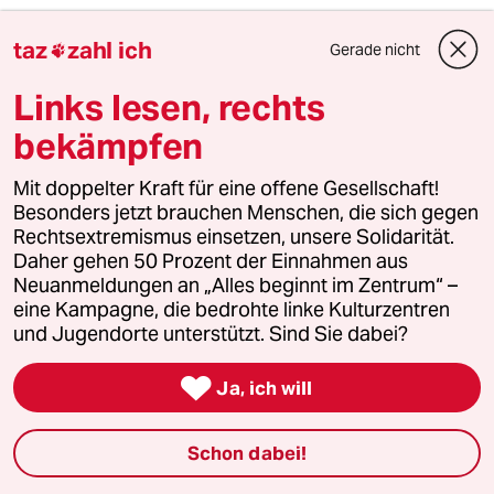
taz
zahl ich
Gerade nicht

Lowandorder
Links lesen, rechts
05.09.2016
,
06:53 Uhr
bekämpfen
@christine rölke-sommer:
Schon klar -;)
Mit doppelter Kraft für eine offene Gesellschaft!
Besonders jetzt brauchen Menschen, die sich gegen
Alter BW-Grundsatz -
Rechtsextremismus einsetzen, unsere Solidarität.
"Viel sehen - ohne selbst gesehen zu
Daher gehen 50 Prozent der Einnahmen aus
werden!"
Neuanmeldungen an „Alles beginnt im Zentrum“ –
Handbuch Brandt-Reibert*-
eine Kampagne, die bedrohte linke Kulturzentren
Kap. - "Tarnen&Täuschen."
und Jugendorte unterstützt. Sind Sie dabei?
(*wird seit 1929 verlegt. Derzeitiger

Herausgeber ist Kapitän zur See a. D.
Ja, ich will
Dieter Stockfisch. ;)
https://de.m.wikipedia.org/wiki/Der_R
Schon dabei!
eibert
So viel zum Kompaß.