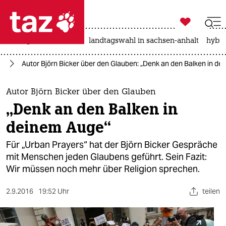

taz zahl ich
niedrigwasser
rente
landtagswahl in sachsen-anhalt
hybri

taz zahl ich
ft
Autor Björn Bicker über den Glauben: „Denk an den Balken in de
taz zahl ich
themen
Autor Björn Bicker über den Glauben
„Denk an den Balken in
politik
deinem Auge“
öko
Für „Urban Prayers“ hat der Björn Bicker Gespräche
mit Menschen jeden Glaubens geführt. Sein Fazit:
gesellschaft
Wir müssen noch mehr über Religion sprechen.
kultur
2.9.2016
19:52 Uhr
teilen
sport