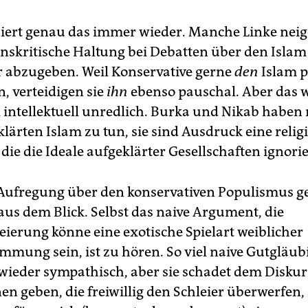
siert genau das immer wieder. Manche Linke neig
ionskritische Haltung bei Debatten über den Islam
abzugeben. Weil Konservative gerne
den
Islam p
, verteidigen sie
ihn
ebenso pauschal. Aber das w
l intellektuell unredlich. Burka und Nikab haben 
lärten Islam zu tun, sie sind Ausdruck eine relig
ie die Ideale aufgeklärter Gesellschaften ignorie
r Aufregung über den konservativen Populismus g
aus dem Blick. Selbst das naive Argument, die
leierung könne eine exotische Spielart weiblicher
mmung sein, ist zu hören. So viel naive Gutgläub
 wieder sympathisch, aber sie schadet dem Diskur
n geben, die freiwillig den Schleier überwerfen, 