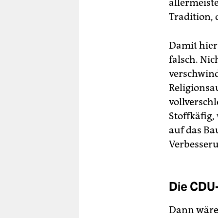
allermeist
Tradition,
Damit hier
falsch. Ni
verschwind
Religionsa
vollverschl
Stoffkäfig,
auf das Ba
Verbesser
Die CDU-
Dann wäre 