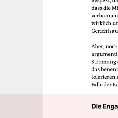
Respekt, d
dass die Mä
verbannen 
wirklich u
Gerichtsau
Aber, noch
argumentie
Strömung de
das benenn
tolerieren 
Falle der K
Die Enga