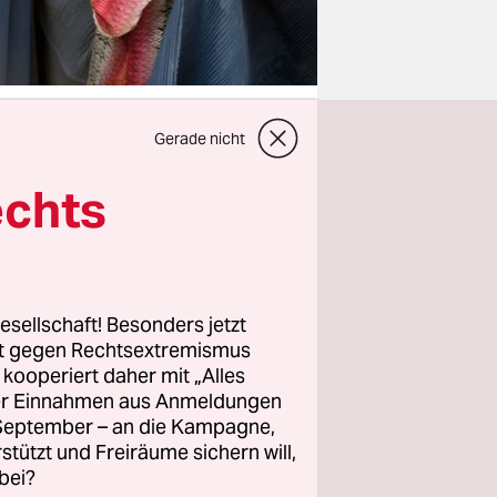
Gerade nicht
echts
rden mehr
 lassen.
und sich
 ist etwas
ichtigen
esellschaft! Besonders jetzt
rt gegen Rechtsextremismus
z kooperiert daher mit „Alles
ller Einnahmen aus Anmeldungen
 stehen für
. September – an die Kampagne,
rstützt und Freiräume sichern will,
drückt. Der
bei?
 sie aus