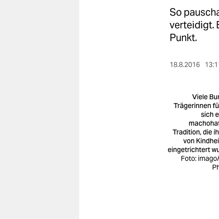
berlin
So pauschal
nord
verteidigt.
Punkt.
wahrheit
verlag
18.8.2016
13:1
verlag
Viele Bu
veranstaltungen
Trägerinnen f
sich e
machoha
shop
Tradition, die 
von Kindhei
fragen & hilfe
eingetrichtert w
Foto: imago
unterstützen
P
abo
genossenschaft