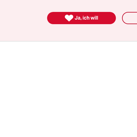
lichen Raum verschwinden – denn den sollen bit
inieren. Um diese Tatsache darf sich, wer progr

Ja, ich will
ht herumdrücken.