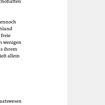
achohaften
 dennoch
chland
freie
en wenigen
aus ihrem
elt allein
taatswesen