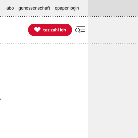
abo
genossenschaft
epaper login

taz zahl ich
taz zahl ich
n