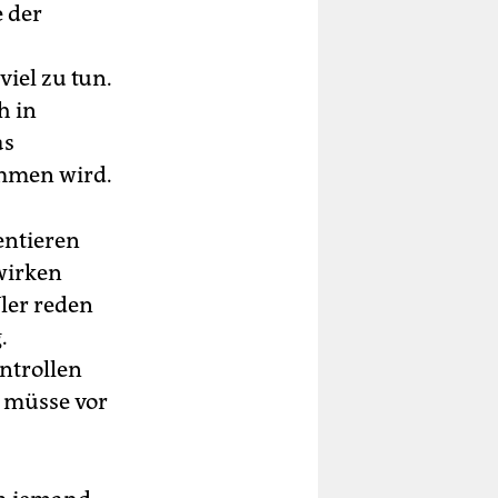
e der
iel zu tun.
h in
as
ommen wird.
entieren
wirken
ler reden
.
ntrollen
n müsse vor