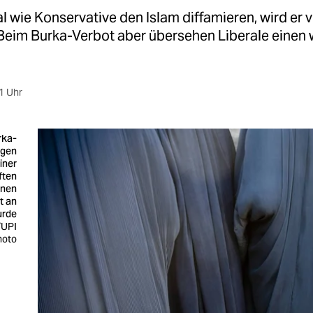
 wie Konservative den Islam diffamieren, wird er v
 Beim Burka-Verbot aber übersehen Liberale einen 
1 Uhr
rka-
ügen
iner
ften
ihnen
t an
urde
/UPI
hoto