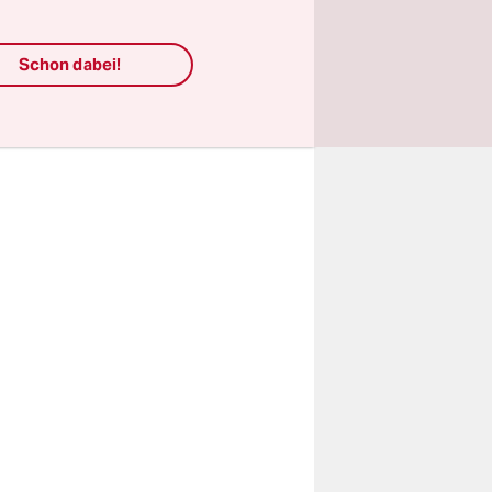
teschön die
essiv
Schon dabei!