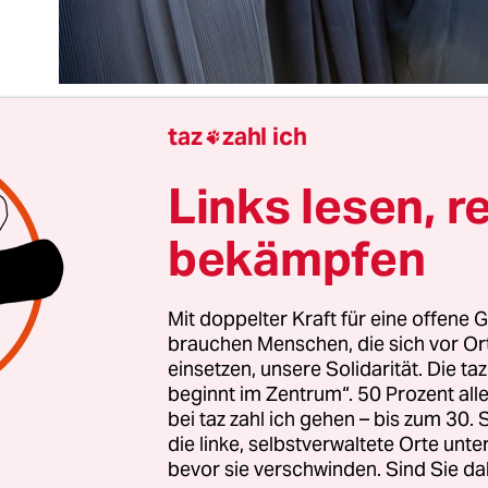
taz
zahl ich

Links lesen, r
 CDU-Politiker, die ein Burka-Verbot fordern, we
olg haben, als viele Linksliberale es sich träumen
bekämpfen
gesehen davon, dass das Thema emotionalisiert 
Minderheit richtet, die keine Sympathien genießt,
tscheidend. Die Konservativen haben in einem w
Mit doppelter Kraft für eine offene G
brauchen Menschen, die sich vor O
t.
einsetzen, unsere Solidarität. Die ta
beginnt im Zentrum“. 50 Prozent a
st wirklich nicht zu bestreiten: Burka und Nikab
bei taz zahl ich gehen – bis zum 30
die linke, selbstverwaltete Orte unte
beralen und reaktionären Islam, der Frauen unter
bevor sie verschwinden. Sind Sie da
degradiert Frauen zu gesichtslosen Wesen, er lässt