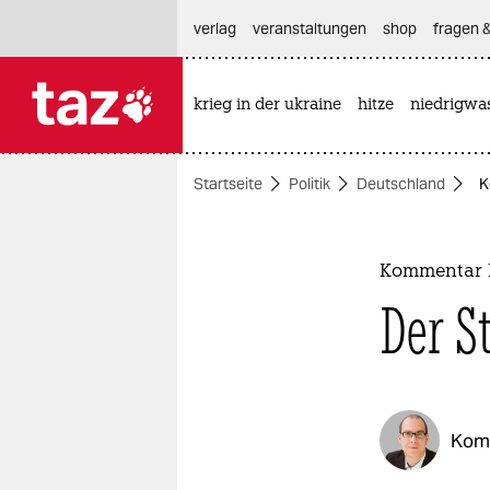
hautnavigation anspringen
hauptinhalt anspringen
footer anspringen
verlag
veranstaltungen
shop
fragen &
krieg in der ukraine
hitze
niedrigwa

taz zahl ich
taz zahl ich
Startseite
Politik
Deutschland
K
themen
politik
Kommentar L
öko
Der S
gesellschaft
kultur
Kom
sport