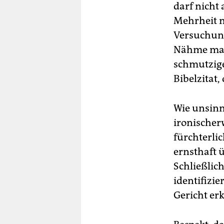
darf nicht 
Mehrheit ni
Versuchung
Nähme man 
schmutzige
Bibelzitat
Wie unsinn
ironischer
fürchterli
ernsthaft 
Schließlic
identifizi
Gericht er