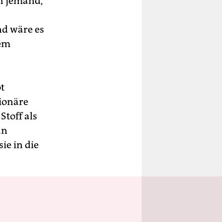
h jemand,
nd wäre es
rem
t
ionäre
Stoff als
an
ie in die