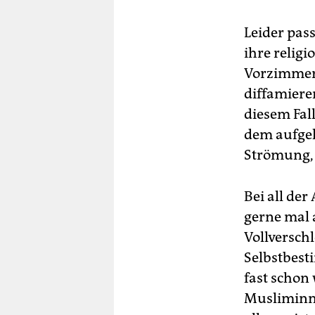
Leider pas
ihre relig
Vorzimmer 
diffamieren
diesem Fal
dem aufgek
Strömung, d
Bei all de
gerne mal 
Vollversch
Selbstbesti
fast schon
Musliminne