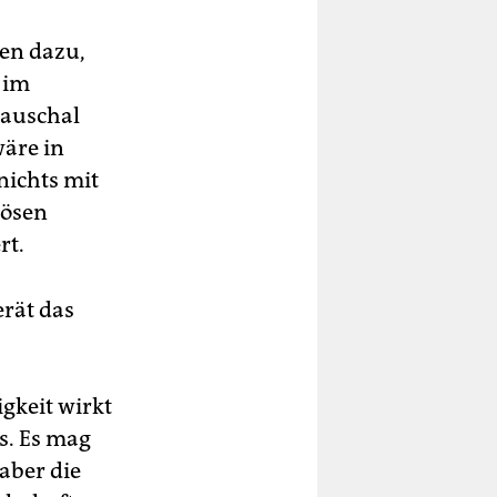
en dazu,
 im
auschal
äre in
nichts mit
iösen
rt.
erät das
igkeit wirkt
s. Es mag
aber die