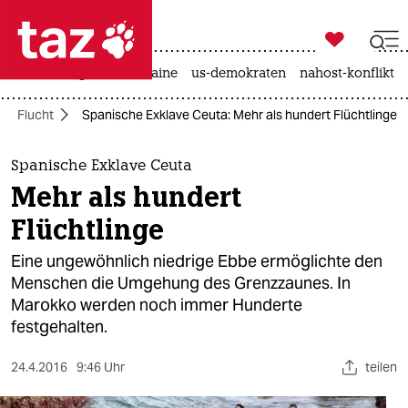

taz zahl ich
hitze
krieg in der ukraine
us-demokraten
nahost-konflikt

taz zahl ich
Flucht
Spanische Exklave Ceuta: Mehr als hundert Flüchtlinge
taz zahl ich
themen
Spanische Exklave Ceuta
Mehr als hundert
politik
Flüchtlinge
öko
Eine ungewöhnlich niedrige Ebbe ermöglichte den
Menschen die Umgehung des Grenzzaunes. In
gesellschaft
Marokko werden noch immer Hunderte
festgehalten.
kultur
sport
24.4.2016
9:46 Uhr
teilen