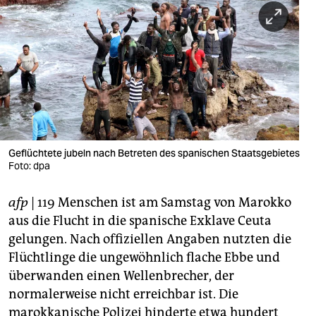
berlin
nord
wahrheit
verlag
verlag
veranstaltungen
Geflüchtete jubeln nach Betreten des spanischen Staatsgebietes
Foto: dpa
shop
afp
| 119 Menschen ist am Samstag von Marokko
fragen & hilfe
aus die Flucht in die spanische Exklave Ceuta
unterstützen
gelungen. Nach offiziellen Angaben nutzten die
Flüchtlinge die ungewöhnlich flache Ebbe und
abo
überwanden einen Wellenbrecher, der
genossenschaft
normalerweise nicht erreichbar ist. Die
marokkanische Polizei hinderte etwa hundert