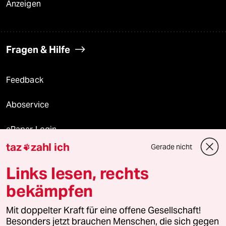
Anzeigen
Fragen & Hilfe
Feedback
Aboservice
ePaper Login
taz
zahl ich
Gerade nicht

Downloads für Abonnierende
Links lesen, rechts
bekämpfen
© 2026 taz Verlags und Vertriebs GmbH
Alle Rechte vorbehalten. Bei rechtlichen Fragen oder für Genehmigungen
Mit doppelter Kraft für eine offene Gesellschaft!
wenden Sie sich bitte an
lizenzen@taz.de
Besonders jetzt brauchen Menschen, die sich gegen