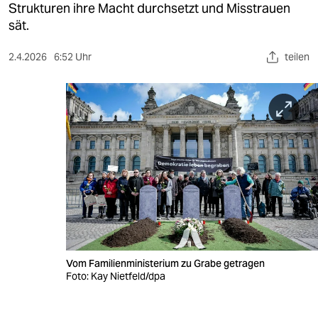
berlin
Strukturen ihre Macht durchsetzt und Misstrauen
sät.
nord
2.4.2026
6:52 Uhr
teilen
wahrheit
verlag
verlag
veranstaltungen
shop
fragen & hilfe
unterstützen
Vom Familienministerium zu Grabe getragen
abo
Foto: Kay Nietfeld/dpa
genossenschaft