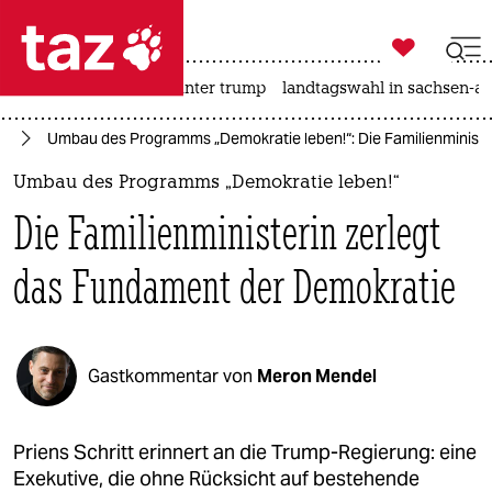

taz zahl ich
nahost-konflikt
usa unter trump
landtagswahl in sachsen-an

taz zahl ich
te
Umbau des Programms „Demokratie leben!“: Die Familienministe
taz zahl ich
Umbau des Programms „Demokratie leben!“
themen
Die Familienministerin zerlegt
politik
das Fundament der Demokratie
öko
gesellschaft
Gastkommentar von
Meron Mendel
kultur
sport
Priens Schritt erinnert an die Trump-Regierung: eine
Exekutive, die ohne Rücksicht auf bestehende