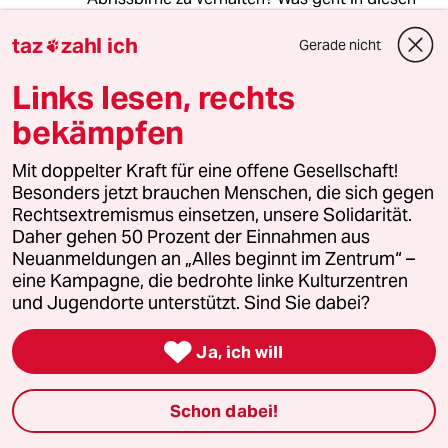
Köpfen vor? Einfalt anstatt Vielfalt?
taz
zahl ich
Gerade nicht

Links lesen, rechts
841431 (Profil gelöscht)
8G
02.04.2026
,
13:31 Uhr
bekämpfen
Bei Frau Merkel hieß es - sie, als Physikerin
Mit doppelter Kraft für eine offene Gesellschaft!
"bedenkt alles vom Ende her". Und die
Besonders jetzt brauchen Menschen, die sich gegen
Söder`sche Potenzierung: alles hat ein Ende -
Rechtsextremismus einsetzen, unsere Solidarität.
nur die Wurst...
Daher gehen 50 Prozent der Einnahmen aus
Neuanmeldungen an „Alles beginnt im Zentrum“ –
Das ist so eine Sache mit dem Ende der Union.
eine Kampagne, die bedrohte linke Kulturzentren
Frau Merkel ließ Dauerumfragen aufsetzen und
und Jugendorte unterstützt. Sind Sie dabei?
entsprechend den Empfindlichkeiten wurde
etwas getan (und zwar in Mengen): Nichts. Man

wollte die Bürger nicht durch Tätigkeit
Ja, ich will
verschrecken. Dann sitzen die Plaudertaschen
bei Lanz und berichten voll Stolz, was alles
Schon dabei!
(und zu Recht) nicht getan wurde. Mehr vom
Falschen, mehr Zurück, mehr Verschleiß, mehr