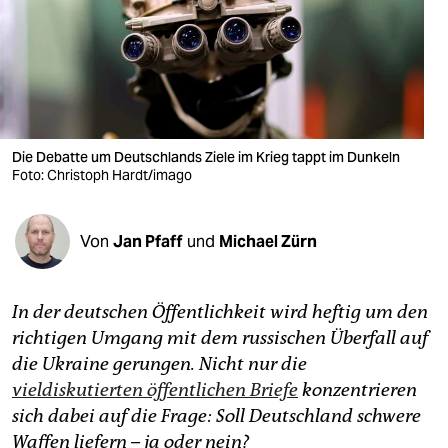
berlin
nord
wahrheit
verlag
Die Debatte um Deutschlands Ziele im Krieg tappt im Dunkeln
verlag
Foto: Christoph Hardt/imago
veranstaltungen
Von
Jan Pfaff
und
Michael Zürn
shop
fragen & hilfe
In der deutschen Öffentlichkeit wird heftig um den
unterstützen
richtigen Umgang mit dem russischen Überfall auf
die Ukraine gerungen. Nicht nur die
abo
vieldiskutierten öffentlichen Briefe
konzentrieren
genossenschaft
sich dabei auf die Frage: Soll Deutschland schwere
Waffen liefern – ja oder nein?