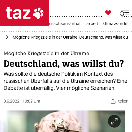

taz zahl ich
hitze
landtagswahl in sachsen-anhalt
arbeit
klimawandel

taz zahl ich
ne
Mögliche Kriegsziele in der Ukraine: Deutschland, was willst du?
taz zahl ich
themen
Mögliche Kriegsziele in der Ukraine
Deutschland, was willst du?
politik
Was sollte die deutsche Politik im Kontext des
öko
russischen Überfalls auf die Ukraine erreichen? Eine
Debatte ist überfällig. Vier mögliche Szenarien.
gesellschaft
3.6.2022
19:02 Uhr
teilen
kultur
sport