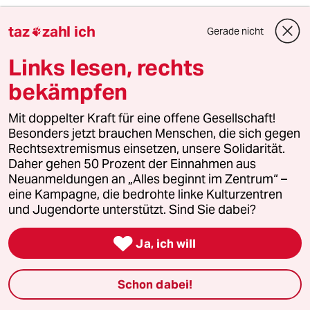
taz
zahl ich
Gerade nicht

Carsten S.
CS
Links lesen, rechts
06.06.2022
,
15:28 Uhr
bekämpfen
@Günter Picart:
Erst die Einwohner vertreiben oder
deportieren und dann abstimmen?
Mit doppelter Kraft für eine offene Gesellschaft!
Wie stellen Sie sich eine
Besonders jetzt brauchen Menschen, die sich gegen
rechtsgültige Abstimung z.B. in
Rechtsextremismus einsetzen, unsere Solidarität.
Mariupol vor?
Daher gehen 50 Prozent der Einnahmen aus
Oder erst abstimmen nach
Neuanmeldungen an „Alles beginnt im Zentrum“ –
Neubesiedlung?
eine Kampagne, die bedrohte linke Kulturzentren
und Jugendorte unterstützt. Sind Sie dabei?

Ja, ich will
Günter Picart
07.06.2022
,
00:05 Uhr
@Carsten S.:
Schon dabei!
Wohlgemerkt, das war ein Vorschlag