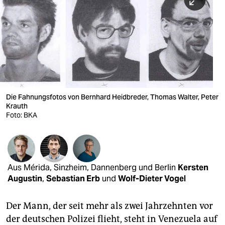
berlin
nord
wahrheit
verlag
verlag
Die Fahnungsfotos von Bernhard Heidbreder, Thomas Walter, Peter
Krauth
veranstaltungen
Foto: BKA
shop
fragen & hilfe
unterstützen
Aus Mérida, Sinzheim, Dannenberg und Berlin
Kersten
Augustin
,
Sebastian Erb
und
Wolf-Dieter Vogel
abo
Der Mann, der seit mehr als zwei Jahrzehnten vor
genossenschaft
der deutschen Polizei flieht, steht in Venezuela auf