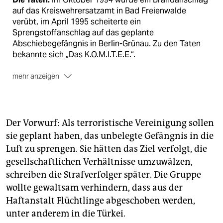
auf das Kreiswehrersatzamt in Bad Freienwalde
verübt, im April 1995 scheiterte ein
Sprengstoffanschlag auf das geplante
Abschiebegefängnis in Berlin-Grünau. Zu den Taten
bekannte sich „Das K.O.M.I.T.E.E.“.
mehr anzeigen
Die Verdächtigen:
Trotz Fahndung war über den
Verbleib der mutmaßlichen Täter lange nichts
bekannt. Bis Bernhard Heidbreder 2014 in Venezuela
Der Vorwurf: Als terroristische Vereinigung sollen
verhaftet wurde. Jetzt haben alle drei beantragt, dort
sie geplant haben, das unbelegte Gefängnis in die
als Flüchtlinge anerkannt zu werden. Sie werden noch
Luft zu sprengen. Sie hätten das Ziel verfolgt, die
immer per Haftbefehl gesucht. Als erstes Medium traf
die taz sie in ihrem selbstgewählten Exil.
gesellschaftlichen Verhältnisse umzuwälzen,
schrei­ben die Strafverfolger später. Die Gruppe
wollte gewaltsam verhindern, dass aus der
Haftanstalt Flüchtlinge abgeschoben werden,
unter anderem in die Türkei.