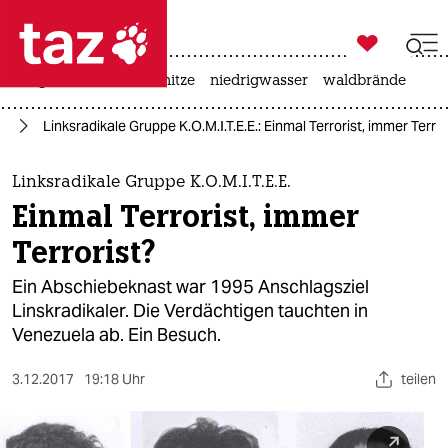

taz zahl ich
krieg in der ukraine
hitze
niedrigwasser
waldbrände

taz zahl ich
nd
Linksradikale Gruppe K.O.M.I.T.E.E.: Einmal Terrorist, immer Terror
taz zahl ich
themen
Linksradikale Gruppe K.O.M.I.T.E.E.
Einmal Terrorist, immer
politik
Terrorist?
öko
Ein Abschiebeknast war 1995 Anschlagsziel
Linskradikaler. Die Verdächtigen tauchten in
gesellschaft
Venezuela ab. Ein Besuch.
kultur
3.12.2017
19:18 Uhr
teilen
sport