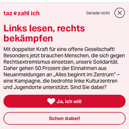
furchtbar einsamen Abende, etwa an Weihnachten
taz
zahl ich
oder Neujahr, an denen man alleine in einer
Gerade nicht

Wohnung saß, während andere feiern.“ Doch es
Links lesen, rechts
gibt immer Menschen, bei denen sie
vorübergehend wohnen können, die ihnen Arbeit
bekämpfen
verschaffen, mit Geld aushelfen oder ein
Mit doppelter Kraft für eine offene Gesellschaft!
Bankkonto für sie eröffnen.
Besonders jetzt brauchen Menschen, die sich gegen
Rechtsextremismus einsetzen, unsere Solidarität.
Die Zeiten, in denen sie von einem Land zum
Daher gehen 50 Prozent der Einnahmen aus
nächsten zogen, sind heute vorbei. Hugo Chávez
Neuanmeldungen an „Alles beginnt im Zentrum“ –
eine Kampagne, die bedrohte linke Kulturzentren
und die Hoffnung auf einen Sozialismus des 21.
und Jugendorte unterstützt. Sind Sie dabei?
Jahrhunderts haben alle drei vor rund zehn Jahren
nach Venezuela gelockt. Bis vor Kurzem arbeitete

Ja, ich will
Bernhard Heidbreder hier in einer Druckerei und
Thomas Walter in einem Kollektiv, das ein
Schon dabei!
Internetcafé betreibt.