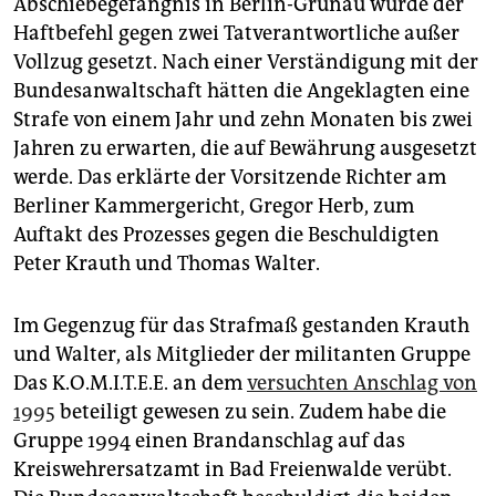
Abschiebegefängnis in Berlin-Grünau wurde der
epaper login
Haftbefehl gegen zwei Tatverantwortliche außer
Vollzug gesetzt. Nach einer Verständigung mit der
Bundesanwaltschaft hätten die Angeklagten eine
Strafe von einem Jahr und zehn Monaten bis zwei
Jahren zu erwarten, die auf Bewährung ausgesetzt
werde. Das erklärte der Vorsitzende Richter am
Berliner Kammergericht, Gregor Herb, zum
Auftakt des Prozesses gegen die Beschuldigten
Peter Krauth und Thomas Walter.
Im Gegenzug für das Strafmaß gestanden Krauth
und Walter, als Mitglieder der militanten Gruppe
Das K.O.M.I.T.E.E. an dem
versuchten Anschlag von
1995
beteiligt gewesen zu sein. Zudem habe die
Gruppe 1994 einen Brandanschlag auf das
Kreiswehrersatzamt in Bad Freienwalde verübt.