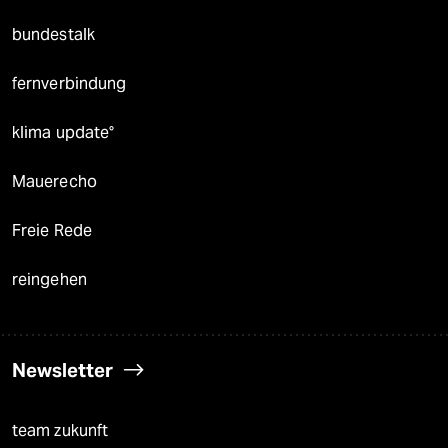
bundestalk
fernverbindung
klima update°
Mauerecho
Freie Rede
reingehen
Newsletter
team zukunft