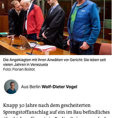
berlin
nord
wahrheit
verlag
verlag
veranstaltungen
Die Angeklagten mit ihren Anwälten vor Gericht: Sie leben seit
vielen Jahren in Venezuela
shop
Foto: Florian Boillot
fragen & hilfe
Aus Berlin
Wolf-Dieter Vogel
unterstützen
abo
Knapp 30 Jahre nach dem gescheiterten
genossenschaft
Sprengstoffanschlag auf ein im Bau befindliches