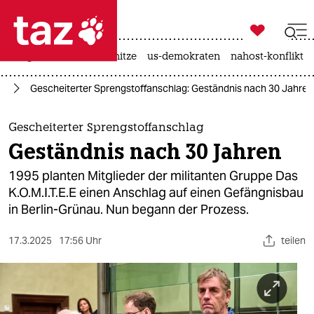

taz zahl ich
krieg in der ukraine
hitze
us-demokraten
nahost-konflikt

taz zahl ich
us
Gescheiterter Sprengstoffanschlag: Geständnis nach 30 Jahren
taz zahl ich
themen
Gescheiterter Sprengstoffanschlag
Geständnis nach 30 Jahren
politik
1995 planten Mitglieder der militanten Gruppe Das
öko
K.O.M.I.T.E.E einen Anschlag auf einen Gefängnisbau
in Berlin-Grünau. Nun begann der Prozess.
gesellschaft
17.3.2025
17:56 Uhr
teilen
kultur
sport