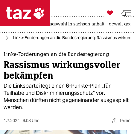

taz zahl ich
nahost-konflikt
landtagswahl in sachsen-anhalt
gewalt gege

taz zahl ich
us
Linke-Forderungen an die Bundesregierung: Rassismus wirkung
taz zahl ich
themen
Linke-Forderungen an die Bundesregierung
Rassismus wirkungsvoller
politik
bekämpfen
öko
Die Linkspartei legt einen 6-Punkte-Plan „für
Teilhabe und Diskriminierungsschutz“ vor.
gesellschaft
Menschen dürften nicht gegeneinander ausgespielt
werden.
kultur
sport
1.7.2024
9:08 Uhr
teilen