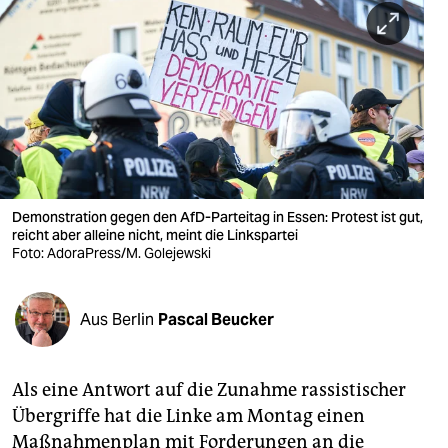
berlin
nord
wahrheit
verlag
verlag
veranstaltungen
Demonstration gegen den AfD-Parteitag in Essen: Protest ist gut,
reicht aber alleine nicht, meint die Linkspartei
shop
Foto: AdoraPress/M. Golejewski
fragen & hilfe
Aus Berlin
Pascal Beucker
unterstützen
abo
Als eine Antwort auf die Zunahme rassistischer
genossenschaft
Übergriffe hat die Linke am Montag einen
Maßnahmenplan mit Forderungen an die