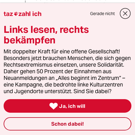
Konflikte und steuert rein gar nichts
konstruktives bei.
taz
zahl ich
Gerade nicht

Hab sie sehr lange gewählt aber das
waren auch Zeiten in denen man dort
Links lesen, rechts
nicht an den Menschen vorbei
bekämpfen
geredet hat oder noch schlimmer:
Sie bevormundet.
Mit doppelter Kraft für eine offene Gesellschaft!
Besonders jetzt brauchen Menschen, die sich gegen
Rechtsextremismus einsetzen, unsere Solidarität.
rero
R
Daher gehen 50 Prozent der Einnahmen aus
01.07.2024
,
17:34 Uhr
Neuanmeldungen an „Alles beginnt im Zentrum“ –
@GaGaZar:
eine Kampagne, die bedrohte linke Kulturzentren
Darum liegt Die Linke doch bei 3 %.
und Jugendorte unterstützt. Sind Sie dabei?
Das sind migrationspolitische Fehler
aus den 90ern.

Ja, ich will
Schon dabei!
Donald Duck
DD
01.07.2024
,
10:08 Uhr