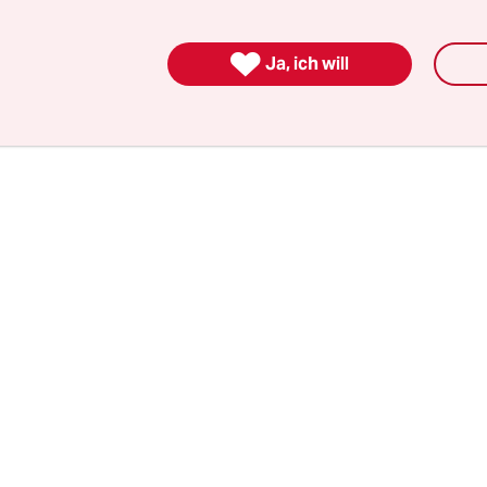
n Kontakte am Werderschen Markt 1, gleich am 
r geht es um die Anpassung Deutschlands an Hi

Ja, ich will
? Dann doch wieder zurück in die Stresemannstr