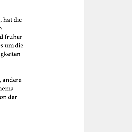
 hat die
:
d früher
es um die
igkeiten
, andere
Thema
von der