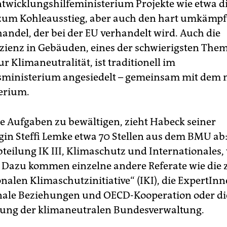
twicklungshilfeministerium Projekte wie etwa di
zum Kohleausstieg, aber auch den hart umkämpf
andel, der bei der EU verhandelt wird. Auch die
izienz in Gebäuden, eines der schwierigsten The
 Klimaneutralität, ist traditionell im
sministerium angesiedelt – gemeinsam mit dem
erium.
se Aufgaben zu bewältigen, zieht Habeck seiner
gin Steffi Lemke etwa 70 Stellen aus dem BMU ab: 
teilung IK III, Klimaschutz und Internationales
Dazu kommen einzelne andere Referate wie die 
nalen Klimaschutzinitiative“ (IKI), die ExpertInn
nale Beziehungen und OECD-Kooperation oder di
ung der klimaneutralen Bundesverwaltung.