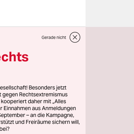
Gerade nicht
 es in die
echts
zuständig
esellschaft! Besonders jetzt
 die
rt gegen Rechtsextremismus
ährt am
z kooperiert daher mit „Alles
ller Einnahmen aus Anmeldungen
hnhof. Wem
. September – an die Kampagne,
raße 94
rstützt und Freiräume sichern will,
en, sucht
bei?