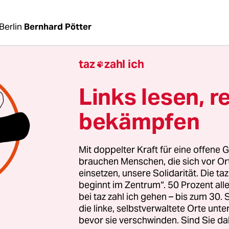
Berlin
Bernhard Pötter
taz
zahl ich

 die Sache für KlimaschützerInnen klar: Wer auf
e demonstrieren oder verhandeln wollte, den zog
Links lesen, r
straße 128–130 in Berlin-Mitte. Dort sitzt das
ltministerium, bisher fachlich und juristisch 
bekämpfen
mlich alles rund ums Klima.
Mit doppelter Kraft für eine offene G
pelregierung wird das komplizierter: Wem es um
brauchen Menschen, die sich vor O
 CO
-Emissionen und die Gesamtstrategie geht, f
einsetzen, unsere Solidarität. Die ta
2
beginnt im Zentrum“. 50 Prozent a
 Scharnhorststraße 34–37, gleich beim Hauptba
bei taz zahl ich gehen – bis zum 30
ße Geld geht, der muss sich in der Stresemannst
die linke, selbstverwaltete Orte unte
 Hat jemand Fragen zu den UN-Klimaverhandlung
bevor sie verschwinden. Sind Sie da