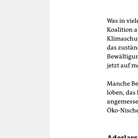
Was in vie
Koalition 
Klimaschut
das zustän
Bewältigun
jetzt auf m
Manche Beo
loben, das
angemessen 
Öko-Nische