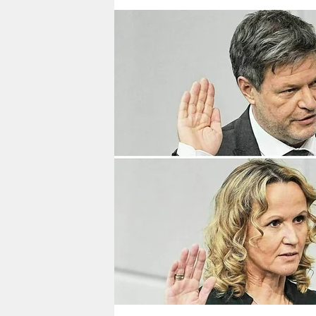
berlin
nord
wahrheit
verlag
verlag
veranstaltungen
shop
fragen & hilfe
unterstützen
abo
genossenschaft