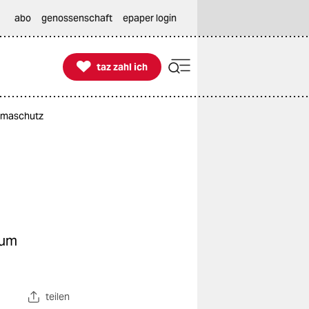
abo
genossenschaft
epaper login

taz zahl ich
taz zahl ich
limaschutz
 um
teilen