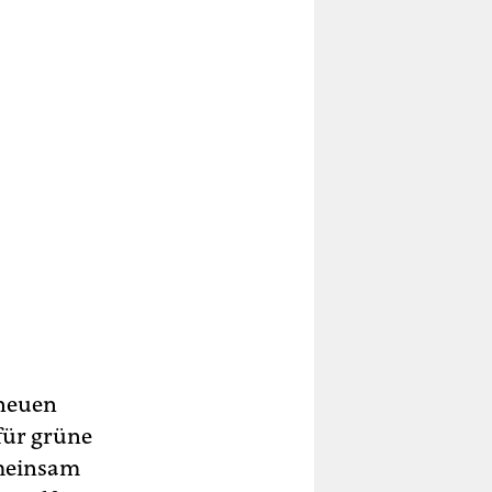
 neuen
für grüne
emeinsam