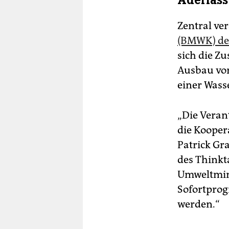
Aderlass
Zentral ver
(BMWK) des
sich die Zu
Ausbau vo
einer Wasse
„Die Veran
die Koopera
Patrick Gr
des Thinkt
Umweltmini
Sofortprog
werden.“