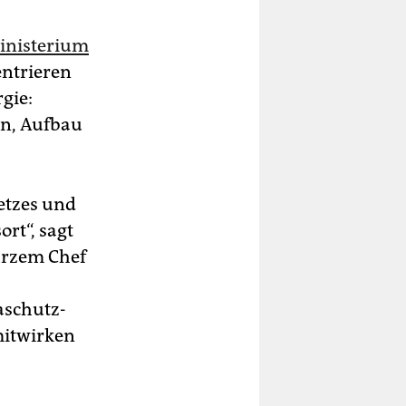
inisterium
entrieren
gie:
n, Aufbau
etzes und
rt“, sagt
kurzem Chef
aschutz-
mitwirken