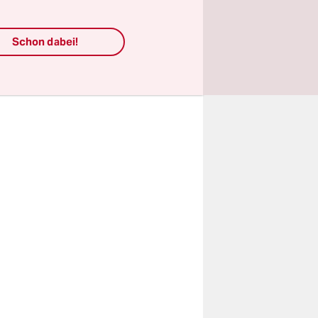
Humboldt
tze, Dürre
Schon dabei!
aße 128–