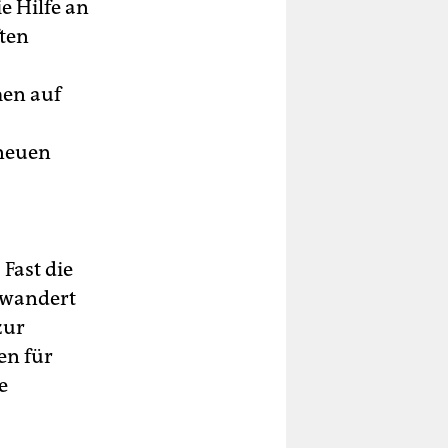
e Hilfe an
ten
men auf
 neuen
Fast die
, wandert
zur
en für
e