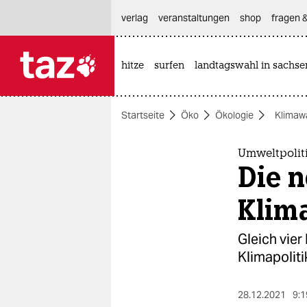
hautnavigation anspringen
hauptinhalt anspringen
footer anspringen
verlag
veranstaltungen
shop
fragen &
hitze
surfen
landtagswahl in sachse

taz zahl ich
taz zahl ich
Startseite
Öko
Ökologie
Klimaw
themen
politik
Umweltpolit
Die 
öko
Klim
gesellschaft
Gleich vier
kultur
Klimapoliti
sport
28.12.2021
9:1