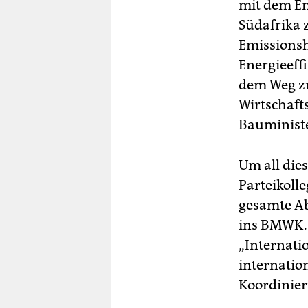
mit dem En
Südafrika 
Emissionsh
Energieeff
dem Weg zur
Wirtschaft
Bauminist
Um all die
Parteikolle
gesamte Ab
ins BMWK. 
„Internatio
internatio
Koordinier