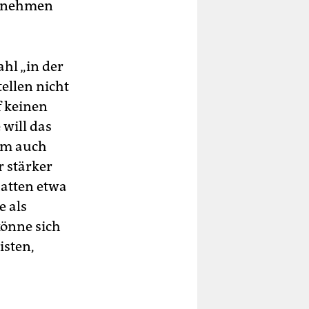
ernehmen
ahl „in der
ellen nicht
f keinen
 will das
em auch
r stärker
hatten etwa
e als
könne sich
isten,