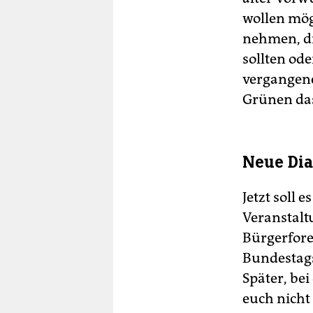
wollen mög
nehmen, di
sollten od
vergangene
Grünen das
Neue Dia
Jetzt soll
Veranstalt
Bürgerfore
Bundestags
Später, bei
euch nicht