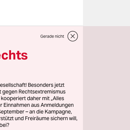
tattdessen
Gerade nicht
halten
zwerten,
echts
k oder der
kritische
– der wurde
esellschaft! Besonders jetzt
rt gegen Rechtsextremismus
z kooperiert daher mit „Alles
ller Einnahmen aus Anmeldungen
, hatten
. September – an die Kampagne,
Europawahl
rstützt und Freiräume sichern will,
ebnis der
bei?