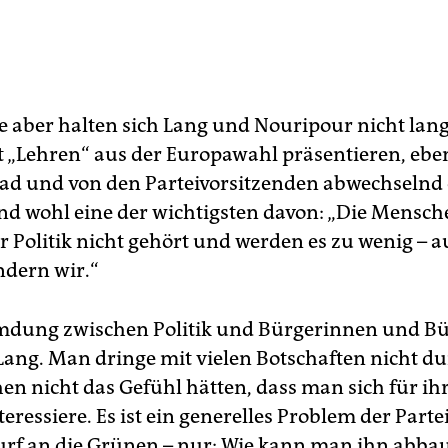
e aber halten sich Lang und Nouripour nicht lange
t „Lehren“ aus der Europawahl präsentieren, eben
d und von den Parteivorsitzenden abwechselnd e
und wohl eine der wichtigsten davon: „Die Mensch
er Politik nicht gehört und werden es zu wenig – 
ndern wir.“
mdung zwischen Politik und Bürgerinnen und Bü
 Lang. Man dringe mit vielen Botschaften nicht du
en nicht das Gefühl hätten, dass man sich für ihr
teressiere. Es ist ein generelles Problem der Part
urf an die Grünen – nur: Wie kann man ihn abbau