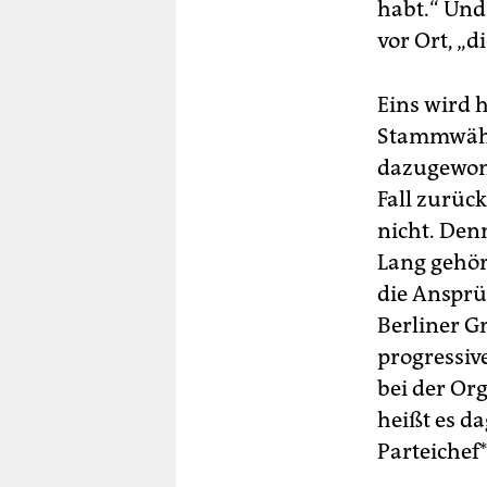
habt.“ Und
vor Ort, „d
Eins wird h
Stammwähle
dazugewonn
Fall zurück
nicht. Denn
Lang gehör
die Ansprü
Berliner G
progressiv
bei der Or
heißt es d
Parteichef