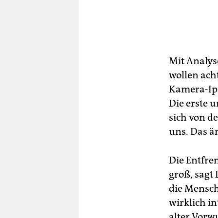
Mit Analys
wollen ach
Kamera-Ipa
Die erste 
sich von d
uns. Das ä
Die Entfre
groß, sagt
die Mensch
wirklich in
alter Vorw