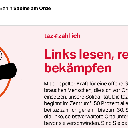
Berlin
Sabine am Orde
ine Säulendiagramme und keine bunten Kurven. S
taz
zahl ich

das mit ein paar knappen Sätzen in die Kamera ge
 Analysen zu Wählerwanderungen und Kompeten
Links lesen, r
ngen zur Bedeutung der grünen Migrationspoliti
bekämpfen
bereitschaft in der Ampel bei Klimafragen, eine 
g der Wahlkampagne oder der Aufstellung der
häftstelle von der Grünenspitze erwartet hatte 
Mit doppelter Kraft für eine offene G
chabend enttäuscht.
brauchen Menschen, die sich vor O
einsetzen, unsere Solidarität. Die ta
beginnt im Zentrum“. 50 Prozent a
ng und Omid Nouripour, die beiden Vorsitzenden
bei taz zahl ich gehen – bis zum 30
imitglieder zu einem Webinar zum Ergebnis der 
die linke, selbstverwaltete Orte unte
 und 1.500 Mitglieder schalteten sich zu. Das Erg
bevor sie verschwinden. Sind Sie da