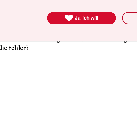
ut fünf Wochen war schlecht, die Partei ist entsp
rt.
11, 9 Prozent der Stimmen
– ein Minus von meh

Ja, ich will
kten im Vergleich zu 2019 – das war noch weniger
ehin befürchtet hatten. Zudem: Die
jungen Wäh­l
 die Grünen so sicher glaubten, haben sich abgew
die Fehler?