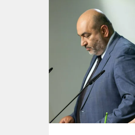
berlin
nord
wahrheit
verlag
verlag
veranstaltungen
shop
fragen & hilfe
unterstützen
abo
genossenschaft