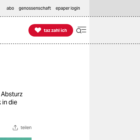
abo
genossenschaft
epaper login

taz zahl ich
taz zahl ich
 Absturz
 in die
teilen