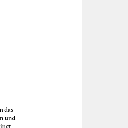
m das
en und
lingt