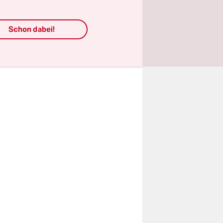
rechend
r als acht
Schon dabei!
, als die
e­r*in­nen
,
andt. Wo