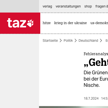
hautnavigation anspringen
hauptinhalt anspringen
footer anspringen
verlag
veranstaltungen
shop
fragen &
hitze
krieg in der ukraine
us-demokr

taz zahl ich
taz zahl ich
Startseite
Politik
Deutschland
E
themen
politik
Fehleranaly
„Geht
öko
Die Grünens
gesellschaft
bei der Eur
Nische.
kultur
sport
18.7.2024
14:5