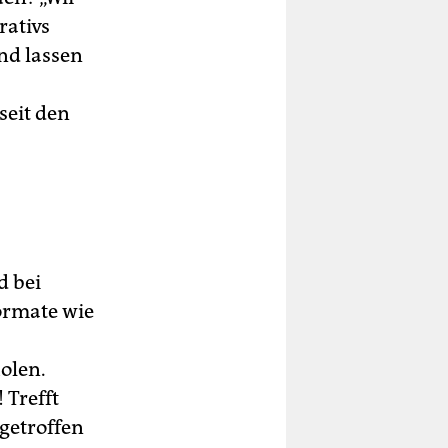
rativs
nd lassen
seit den
d bei
ormate wie
olen.
 Trefft
getroffen