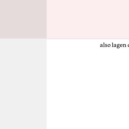
Wahl vor g
verunsiche
Prozentpun
Grünen ohn
derer sich
also lagen 