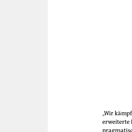
„Wir kämp
erweiterte 
pragmatisc