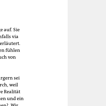
 auf. Sie
falls via
rläutert.
en fühlen
auch von
rgern sei
rch, weil
e Realität
eien und ein
en? „Wir