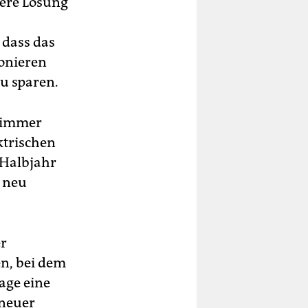
sere Lösung
 dass das
ionieren
u sparen.
s immer
ktrischen
Halbjahr
 neu
er
en, bei dem
age eine
 neuer