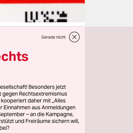
Gerade nicht
echts
mlage
 mit Gas
ung der
hes dieser
esellschaft! Besonders jetzt
rt gegen Rechtsextremismus
fen – was,
z kooperiert daher mit „Alles
stens in
ller Einnahmen aus Anmeldungen
 25 Cent
. September – an die Kampagne,
rstützt und Freiräume sichern will,
bei?