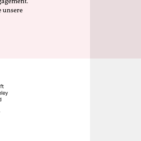
ngagement.
e unsere
ft
eley
d
r