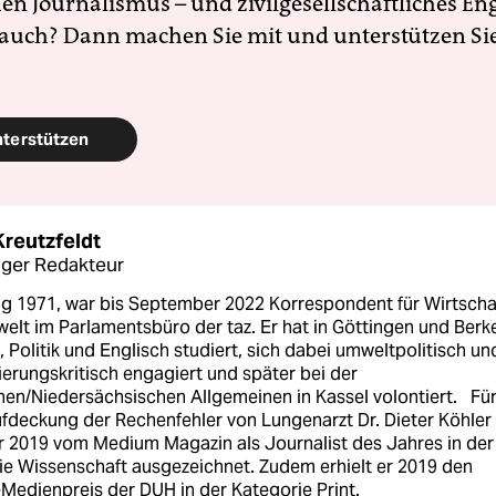
en Journalismus – und zivilgesellschaftliches E
 auch? Dann machen Sie mit und unterstützen Si
nterstützen
Kreutzfeldt
ger Redakteur
g 1971, war bis September 2022 Korrespondent für Wirtscha
elt im Parlamentsbüro der taz. Er hat in Göttingen und Berk
, Politik und Englisch studiert, sich dabei umweltpolitisch un
ierungskritisch engagiert und später bei der
hen/Niedersächsischen Allgemeinen in Kassel volontiert. Fü
ufdeckung der Rechenfehler von Lungenarzt Dr. Dieter Köhler
r 2019 vom Medium Magazin als Journalist des Jahres in der
ie Wissenschaft ausgezeichnet. Zudem erhielt er 2019 den
Medienpreis der DUH in der Kategorie Print.