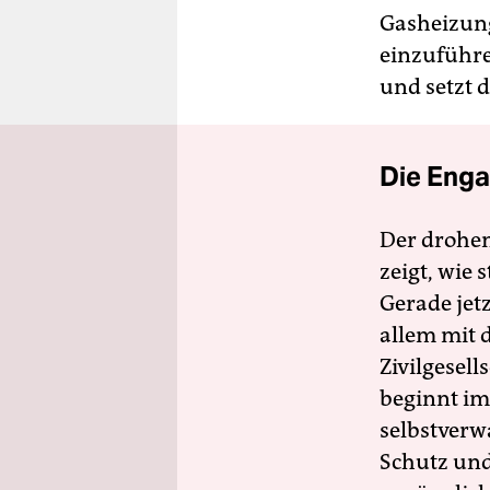
Gasheizung
einzuführe
und setzt d
Die Enga
Der drohe
zeigt, wie
Gerade jet
allem mit d
Zivilgesell
beginnt im
selbstverw
Schutz und 