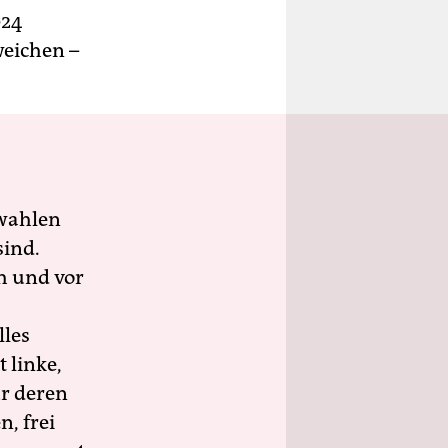
024
weichen –
wahlen
sind.
h und vor
lles
 linke,
ür deren
n, frei