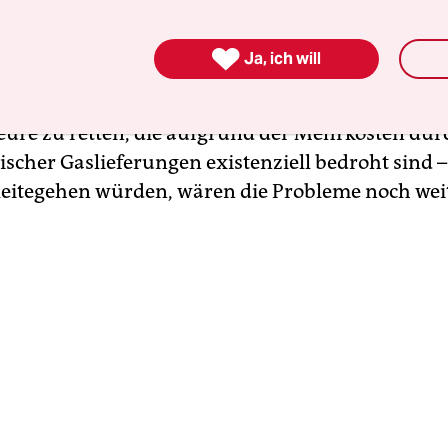
ung über die neue Umlage
ist darum einerseits et
auptproblem für die Gaskunden ist ein ganz and

Ja, ich will
halb ist es andererseits auch ein Fehler, dass di
Form eingeführt wird. Es ist zwar durchaus nachvo
ure zu retten, die aufgrund der Mehrkosten dur
sischer Gaslieferungen existenziell bedroht sind 
leitegehen würden, wären die Probleme noch wei