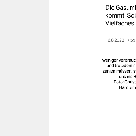
berlin
Die Gasuml
nord
kommt. Soba
Vielfaches.
wahrheit
verlag
16.8.2022
7:59
verlag
Weniger verbrau
veranstaltungen
und trotzdem 
zahlen müssen, s
uns ins 
shop
Foto: Chris
Hardt/i
fragen & hilfe
unterstützen
abo
genossenschaft