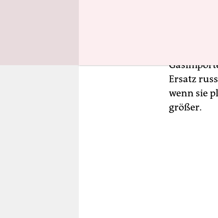
Die
Aufreg
denn das H
gerade des
in dieser 
Gasimporte
Ersatz rus
wenn sie p
größer.