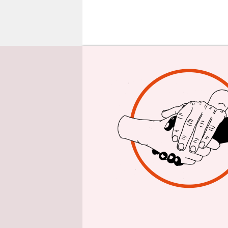
epaper login
J
etzt
fall
heiz
Wohnung 15
Zusatzbela
Summe aus.
wenn es nic
wenigen Mo
pro Kilowa