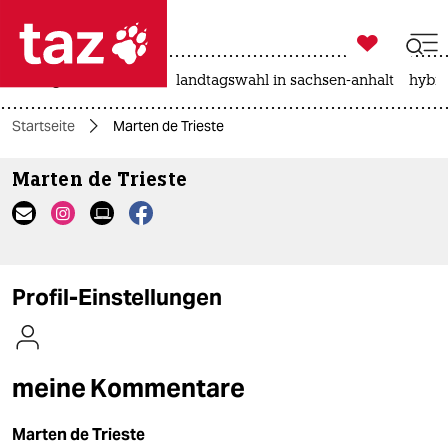

taz zahl ich
niedrigwasser
rente
landtagswahl in sachsen-anhalt
hybri

taz zahl ich
Startseite
Marten de Trieste
taz zahl ich
Marten de Trieste
themen
politik
öko
Profil-Einstellungen
gesellschaft
kultur
meine Kommentare
sport
Marten de Trieste