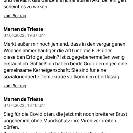
und verkauft das Ganze als humanitären Akt. Bei einigen
epaper login
scheint es zu wirken.
zum Beitrag
Marten de Trieste
07.04.2022 , 19:37 Uhr
Merkt außer mir noch jemand, dass in den vergangenen
Wochen immer häufiger die AfD und die FDP über
dieselben Erfolge jubeln? Ist zugegebenermaßen wenig
erstaunlich. Schließlich haben beide Gruppierungen eine
gemeinsame Kerneigenschaft: Sie sind für eine
sozialorientierte Demokratie vollkommen überflüssig.
zum Beitrag
Marten de Trieste
07.04.2022 , 13:10 Uhr
Sieg für die Covidioten, die jetzt mit noch breiterer Brust
ungehemmt ohne Mundschutz ihre Viren verbreiten
dürfen.