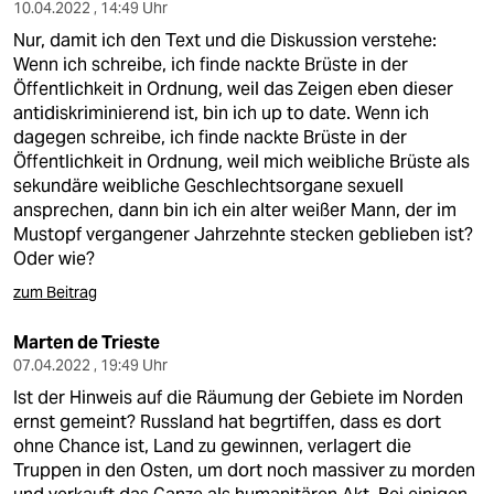
berlin
10.04.2022 , 14:49 Uhr
Nur, damit ich den Text und die Diskussion verstehe:
nord
Wenn ich schreibe, ich finde nackte Brüste in der
Öffentlichkeit in Ordnung, weil das Zeigen eben dieser
wahrheit
antidiskriminierend ist, bin ich up to date. Wenn ich
dagegen schreibe, ich finde nackte Brüste in der
verlag
Öffentlichkeit in Ordnung, weil mich weibliche Brüste als
sekundäre weibliche Geschlechtsorgane sexuell
verlag
ansprechen, dann bin ich ein alter weißer Mann, der im
Mustopf vergangener Jahrzehnte stecken geblieben ist?
veranstaltungen
Oder wie?
shop
zum Beitrag
fragen & hilfe
Marten de Trieste
unterstützen
07.04.2022 , 19:49 Uhr
Ist der Hinweis auf die Räumung der Gebiete im Norden
abo
ernst gemeint? Russland hat begrtiffen, dass es dort
ohne Chance ist, Land zu gewinnen, verlagert die
genossenschaft
Truppen in den Osten, um dort noch massiver zu morden