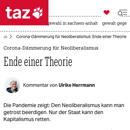

taz zahl ich
hitze
surfen
landtagswahl in sachsen-anhalt
gewalt gegen

taz zahl ich
irus
Corona-Dämmerung für Neoliberalismus: Ende einer Theorie
taz zahl ich
Corona-Dämmerung für Neoliberalismus
themen
Ende einer Theorie
politik
öko
Kommentar von
Ulrike Herrmann
gesellschaft
kultur
Die Pandemie zeigt: Den Neoliberalismus kann man
getrost beerdigen. Nur der Staat kann den
sport
Kapitalismus retten.