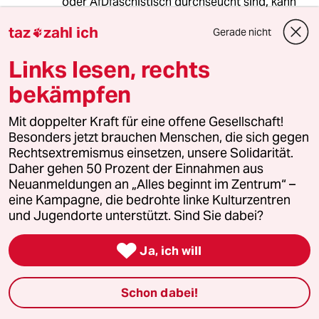
oder AfDfaschistisch durchseucht sind, kann
ein vom Neoliberalismus abkehrender Diskurs
taz
zahl ich
mittels der Parteien nicht gelingen, was die
Gerade nicht

Parteipraxis und unsere neoliberalen Zeiten
Links lesen, rechts
eindrucksvoll belegen.
Wer also den Neoliberalismus überwinden will,
bekämpfen
muss zunächst einen Weg finden, wie wir eine
konstruktiv-gedeihliche Diskussion in unserer
Mit doppelter Kraft für eine offene Gesellschaft!
Gesellschaft hierüber ankurbeln können,
Besonders jetzt brauchen Menschen, die sich gegen
sodass die Behandlung dieses Themas als
Rechtsextremismus einsetzen, unsere Solidarität.
ebenso wichtig erachtet wird, wie der
Daher gehen 50 Prozent der Einnahmen aus
menschengemachte KLIMAWANDEL!!!!!!!!!!!!!!!!!!
Neuanmeldungen an „Alles beginnt im Zentrum“ –
Denn letztlich sind BEIDE THEMEN lediglich
eine Kampagne, die bedrohte linke Kulturzentren
zwei Seiten der GLEICHEN Medaille!!!
und Jugendorte unterstützt. Sind Sie dabei?
;-)

Ja, ich will
Rolf B.
RB
Schon dabei!
22.03.2020
,
20:52 Uhr