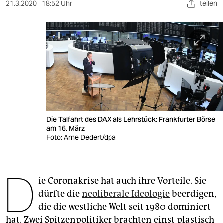
berlin
21.3.2020
18:52 Uhr
teilen
nord
wahrheit
verlag
verlag
veranstaltungen
Die Talfahrt des DAX als Lehrstück: Frankfurter Börse
shop
am 16. März
Foto: Arne Dedert/dpa
fragen & hilfe
unterstützen
D
ie Coronakrise hat auch ihre Vorteile. Sie
abo
dürfte die
neoliberale Ideologie
beerdigen,
genossenschaft
die die westliche Welt seit 1980 dominiert
hat. Zwei Spitzenpolitiker brachten einst plastisch