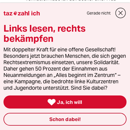
erwischt oder irgendjemand hat nur aus Spaß
wahllos was in die Becher geworfen.
taz
zahl ich
Gerade nicht

Daher NIE ein Getränk ohne Aufsicht hinstellen
und NIE von jemandes etwas annehmen, was
Links lesen, rechts
ihr nicht selber habt über den Tresen gehen
bekämpfen
sehen.
Mit doppelter Kraft für eine offene Gesellschaft!
Besonders jetzt brauchen Menschen, die sich gegen
Malaj Siegfried
Rechtsextremismus einsetzen, unsere Solidarität.
07.06.2023
,
15:50 Uhr
Daher gehen 50 Prozent der Einnahmen aus
Weinstein
Neuanmeldungen an „Alles beginnt im Zentrum“ –
eine Kampagne, die bedrohte linke Kulturzentren
Epstein
und Jugendorte unterstützt. Sind Sie dabei?
Rammstein

Ja, ich will
wer ist der nächste??
Schon dabei!