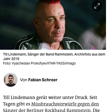
berlin
nord
wahrheit
verlag
verlag
veranstaltungen
Till Lindemann, Sänger der Band Rammstein, Archivfoto aus dem
Jahr 2019
shop
Foto: Vyacheslav Prokofyev/ITAR-TASS/imago
fragen & hilfe
Von
Fabian Schroer
unterstützen
abo
Till Lindemann gerät weiter unter Druck. Seit
genossenschaft
Tagen gibt es
Missbrauchsvorwürfe gegen den
Sänger der Berliner Rockband Rammstein.
Die