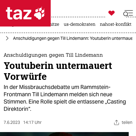

taz zahl ich
krieg in der ukraine
hitze
us-demokraten
nahost-konflikt

taz zahl ich
oo
Anschuldigungen gegen Till Lindemann: You­tube­rin untermauer
taz zahl ich
themen
Anschuldigungen gegen Till Lindemann
You­tube­rin untermauert
politik
Vorwürfe
öko
In der Missbrauchsdebatte um Rammstein-
Frontmann Till Lindemann melden sich neue
gesellschaft
Stimmen. Eine Rolle spielt die entlassene „Casting
Direktorin“.
kultur
sport
7.6.2023
14:17 Uhr
teilen