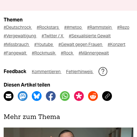
Themen
#Deutschrock
#Rockstars
##metoo
#Rammstein
#Rezo
#Vergewaltigung
#Twitter / X
#Sexualisierte Gewalt
#Missbrauch
#Youtube
#Gewalt gegen Frauen
#Konzert
#Fangewalt
#Rockmusik
#Rock
#Männergewalt
Feedback
Kommentieren
Fehlerhinweis
Diesen Artikel teilen
Mehr zum Thema