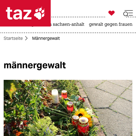

taz zahl ich
hitze
landtagswahl in sachsen-anhalt
gewalt gegen frauen

taz zahl ich
Startseite
Männergewalt
taz zahl ich
themen
männergewalt
politik
öko
gesellschaft
kultur
sport