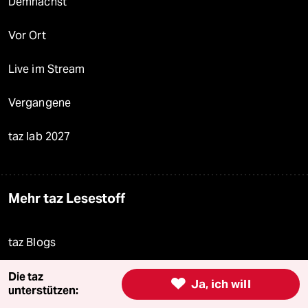
Demnächst
Vor Ort
Live im Stream
Vergangene
taz lab 2027
Mehr taz Lesestoff
taz Blogs
taz FUTURZWEI
Die taz

Ja, ich will
unterstützen: