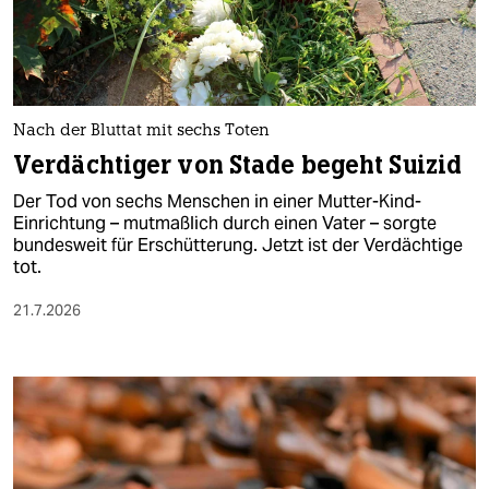
berlin
nord
wahrheit
Nach der Bluttat mit sechs Toten
verlag
Verdächtiger von Stade begeht Suizid
verlag
Der Tod von sechs Menschen in einer Mutter-Kind-
Einrichtung – mutmaßlich durch einen Vater – sorgte
veranstaltungen
bundesweit für Erschütterung. Jetzt ist der Verdächtige
tot.
shop
21.7.2026
fragen & hilfe
unterstützen
abo
genossenschaft