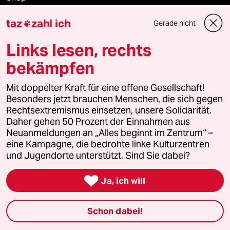
taz
zahl ich
Anzeigen
Gerade nicht

Links lesen, rechts
bekämpfen
Fragen & Hilfe
Mit doppelter Kraft für eine offene Gesellschaft!
Besonders jetzt brauchen Menschen, die sich gegen
Feedback
Rechtsextremismus einsetzen, unsere Solidarität.
Daher gehen 50 Prozent der Einnahmen aus
Aboservice
Neuanmeldungen an „Alles beginnt im Zentrum“ –
eine Kampagne, die bedrohte linke Kulturzentren
ePaper Login
und Jugendorte unterstützt. Sind Sie dabei?
Downloads für Abonnierende

Ja, ich will
Schon dabei!
© 2026 taz Verlags und Vertriebs GmbH