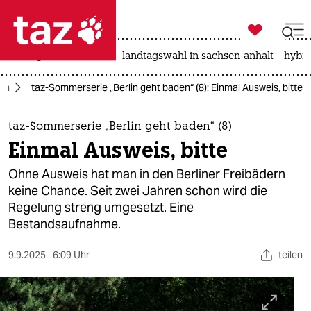

taz zahl ich
niedrigwasser
rente
landtagswahl in sachsen-anhalt
hybri

taz zahl ich
den
taz-Sommerserie „Berlin geht baden“ (8): Einmal Ausweis, bitte
taz zahl ich
themen
taz-Sommerserie „Berlin geht baden“ (8)
Einmal Ausweis, bitte
politik
Ohne Ausweis hat man in den Berliner Freibädern
öko
keine Chance. Seit zwei Jahren schon wird die
Regelung streng umgesetzt. Eine
gesellschaft
Bestandsaufnahme.
kultur
9.9.2025
6:09 Uhr
teilen
sport