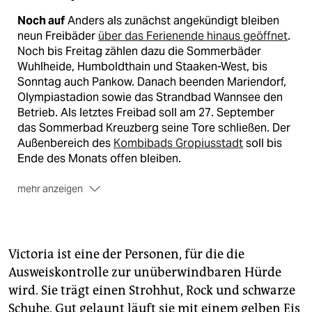
Noch auf
Anders als zunächst angekündigt bleiben
neun Freibäder
über das Ferienende hinaus geöffnet
.
Noch bis Freitag zählen dazu die Sommerbäder
Wuhlheide, Humboldthain und Staaken-West, bis
Sonntag auch Pankow. Danach beenden Mariendorf,
Olympiastadion sowie das Strandbad Wannsee den
Betrieb. Als letztes Freibad soll am 27. September
das Sommerbad Kreuzberg seine Tore schließen. Der
Außenbereich des
Kombibads Gropiusstadt
soll bis
Ende des Monats offen bleiben.
mehr anzeigen
Wieder offen
Mit dem Saisonende in den Freibädern
öffnen viele Hallenbäder wieder. 13 Hallenbäder
starten bereits direkt zusammen mit dem
Schulbeginn, so die Berliner Bäder-Betriebe.
(taz)
Victoria ist eine der Personen, für die die
Ausweiskontrolle zur unüberwindbaren Hürde
wird. Sie trägt einen Strohhut, Rock und schwarze
Schuhe. Gut gelaunt läuft sie mit einem gelben Eis