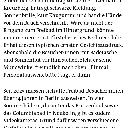
einem heißen Sommertag vor dem Prinzenbad in
epaper login
Kreuzberg. Er trägt schwarze Kleidung,
Sonnenbrille, kaut Kaugummi und hat die Hände
vor dem Bauch verschränkt. Wäre da nicht der
Eingang zum Freibad im Hintergrund, könnte
man meinen, er ist Türsteher eines Berliner Clubs.
Er hat diesen typischen ernsten Gesichtsausdruck.
Aber sobald die Be­su­che­r:in­nen mit Badetasche
und Sonnenhut vor ihm stehen, zieht er seine
Mundwinkel freundlich nach oben. „Einmal
Personalausweis, bitte“, sagt er dann.
Seit 2023 müssen sich alle Freibad­-Be­su­che­r:in­nen
über 14 Jahren in Berlin ausweisen. In vier
Sommerbädern, darunter das Prinzenbad sowie
das Columbiabad in Neukölln, gibt es zudem
Videokameras. Grund dafür waren verschiedene