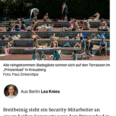
berlin
nord
wahrheit
verlag
verlag
veranstaltungen
Alle reingekommen: Badegäste sonnen sich auf den Terrassen im
shop
„Prinzenbad“ in Kreuzberg
Foto: Paul Zinken/dpa
fragen & hilfe
unterstützen
Aus Berlin
Lea Knies
abo
genossenschaft
Breitbeinig steht ein Security-Mitarbeiter an