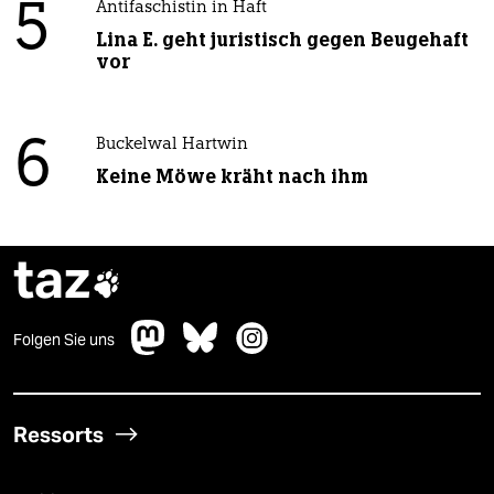
5
Antifaschistin in Haft
Lina E. geht juristisch gegen Beugehaft
vor
6
Buckelwal Hartwin
Keine Möwe kräht nach ihm
taz

Folgen Sie uns
Ressorts