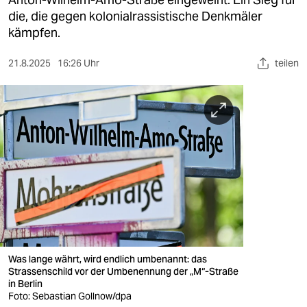
berlin
die, die gegen kolonialrassistische Denkmäler
nord
kämpfen.
wahrheit
21.8.2025
16:26 Uhr
teilen
verlag
verlag
veranstaltungen
shop
fragen & hilfe
unterstützen
abo
Was lange währt, wird endlich umbenannt: das
Strassenschild vor der Umbenennung der „M“-Straße
genossenschaft
in Berlin
Foto: Sebastian Gollnow/dpa