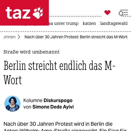

taz zahl ich
hitze
bergsteigen
usa unter trump
katzen
landtagswahl i

taz zahl ich
olumnen
Nach über 30 Jahren Protest: Berlin streicht das M-Wort
taz zahl ich
themen
Straße wird umbenannt
Berlin streicht endlich das M-
politik
Wort
öko
gesellschaft
Kolumne
Diskurspogo
kultur
von
Simone Dede Ayivi
sport
Nach über 30 Jahren Protest wird in Berlin die
Anton-Wilhelm-Amo-Straße eingeweiht. Ein Sieg für