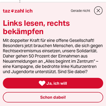
@640744 (Profil gelöscht):
taz
zahl ich
Der Wikipedia-Artikel über Henry
Gerade nicht

Brougham klingt nicht schlecht und
Links lesen, rechts
ich wäre dafür, seinen Namen auf das
nächste freie Straßenschild zu setzen
bekämpfen
(falls Brougham nicht irgendwelche
Leichen im Keller hat).
Mit doppelter Kraft für eine offene Gesellschaft!
Besonders jetzt brauchen Menschen, die sich gegen
Rechtsextremismus einsetzen, unsere Solidarität.
MK
M
Daher gehen 50 Prozent der Einnahmen aus
23.08.2025
,
14:30 Uhr
Neuanmeldungen an „Alles beginnt im Zentrum“ –
eine Kampagne, die bedrohte linke Kulturzentren
@Normalo:
und Jugendorte unterstützt. Sind Sie dabei?
Man sollte aufhören, Straßen nach
Personen zu benennen. Mit

wechselnden Zeitgeist wird man bei
Ja, ich will
jedem irgendwann irgendwas finden,
was irgendjemand für untragbar hält.
Schon dabei!
Man könnte mal wieder Anfangen,