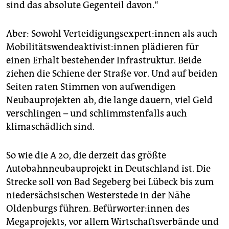
sind das absolute Gegenteil davon.“
Aber: Sowohl Ver­tei­di­gungs­ex­per­t:in­nen als auch
Mo­bi­li­täts­wen­de­ak­ti­vis­t:in­nen plädieren für
einen Erhalt bestehender Infrastruktur. Beide
ziehen die Schiene der Straße vor. Und auf beiden
Seiten raten Stimmen von aufwendigen
Neubauprojekten ab, die lange dauern, viel Geld
verschlingen – und schlimmstenfalls auch
klimaschädlich sind.
So wie die A 20, die derzeit das größte
Autobahnneubauprojekt in Deutschland ist. Die
Strecke soll von Bad Segeberg bei Lübeck bis zum
niedersächsischen Westerstede in der Nähe
Oldenburgs führen. Be­für­wor­te­r:in­nen des
Megaprojekts, vor allem Wirtschaftsverbände und