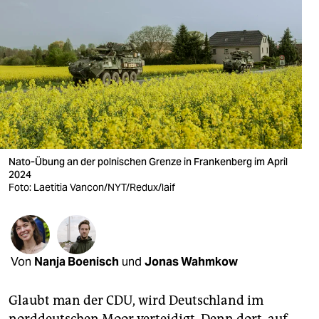
berlin
nord
wahrheit
verlag
verlag
veranstaltungen
Nato-Übung an der polnischen Grenze in Frankenberg im April
2024
shop
Foto: Laetitia Vancon/NYT/Redux/laif
fragen & hilfe
unterstützen
Von
Nanja Boenisch
und
Jonas Wahmkow
abo
genossenschaft
Glaubt man der CDU, wird Deutschland im