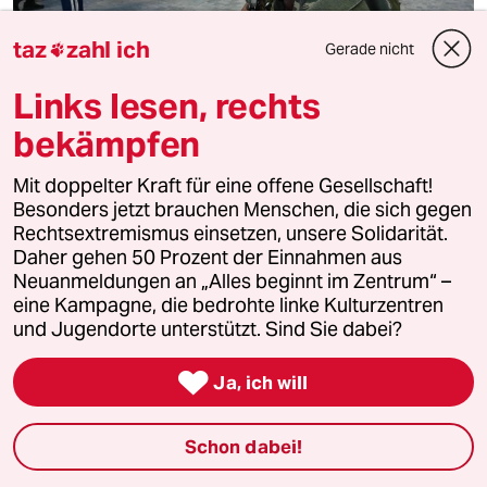
taz
zahl ich
Gerade nicht

Links lesen, rechts
Kriege und Treibhausgase
bekämpfen
Beim Militär klafft eine Datenlücke
Kriege treiben nicht nur Menschen in die Flucht, sondern
Mit doppelter Kraft für eine offene Gesellschaft!
heizen auch den Planeten auf. Doch die CO₂-Bilanz des
Besonders jetzt brauchen Menschen, die sich gegen
Militärs wird kaum beleuchtet.
Rechtsextremismus einsetzen, unsere Solidarität.
Daher gehen 50 Prozent der Einnahmen aus
Neuanmeldungen an „Alles beginnt im Zentrum“ –
eine Kampagne, die bedrohte linke Kulturzentren
und Jugendorte unterstützt. Sind Sie dabei?

Ja, ich will
Schon dabei!