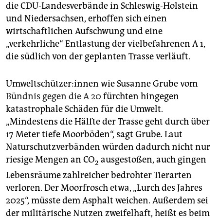
die CDU-Landesverbände in Schleswig-Holstein
und Niedersachsen, erhoffen sich einen
wirtschaftlichen Aufschwung und eine
„verkehrliche“ Entlastung der vielbefahrenen A 1,
die südlich von der geplanten Trasse verläuft.
Um­welt­schüt­ze­r:in­nen wie Susanne Grube vom
Bündnis gegen die A 20
fürchten hingegen
katastrophale Schäden für die Umwelt.
„Mindestens die Hälfte der Trasse geht durch über
17 Meter tiefe Moorböden“, sagt Grube. Laut
Naturschutzverbänden würden dadurch nicht nur
riesige Mengen an CO
ausgestoßen, auch gingen
2
Lebensräume zahlreicher bedrohter Tierarten
verloren. Der Moorfrosch etwa, „Lurch des Jahres
2025“, müsste dem Asphalt weichen. Außerdem sei
der militärische Nutzen zweifelhaft, heißt es beim