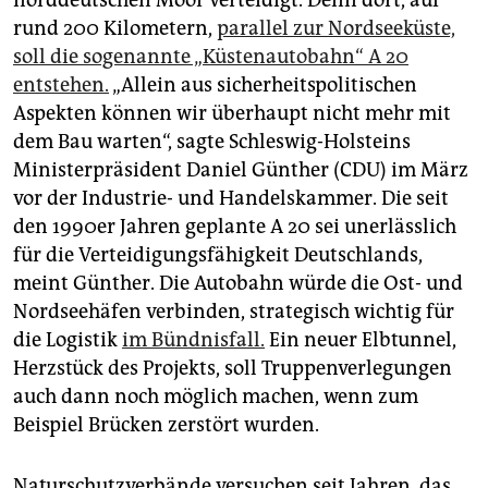
norddeutschen Moor verteidigt. Denn dort, auf
epaper login
rund 200 Kilometern,
parallel zur Nordseeküste,
soll die sogenannte „Küstenautobahn“ A 20
entstehen.
„Allein aus sicherheitspolitischen
Aspekten können wir überhaupt nicht mehr mit
dem Bau warten“, sagte Schleswig-Holsteins
Ministerpräsident Daniel Günther (CDU) im März
vor der Industrie- und Handelskammer. Die seit
den 1990er Jahren geplante A 20 sei unerlässlich
für die Verteidigungsfähigkeit Deutschlands,
meint Günther. Die Autobahn würde die Ost- und
Nordseehäfen verbinden, strategisch wichtig für
die Logistik
im Bündnisfall.
Ein neuer Elbtunnel,
Herzstück des Projekts, soll Truppenverlegungen
auch dann noch möglich machen, wenn zum
Beispiel Brücken zerstört wurden.
Naturschutzverbände versuchen seit Jahren, das