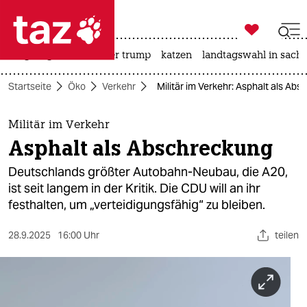

taz zahl ich
bergsteigen
usa unter trump
katzen
landtagswahl in sachs

taz zahl ich
Startseite
Öko
Verkehr
Militär im Verkehr: Asphalt als Ab
taz zahl ich
themen
Militär im Verkehr
Asphalt als Abschreckung
politik
Deutschlands größter Autobahn-Neubau, die A20,
öko
ist seit langem in der Kritik. Die CDU will an ihr
festhalten, um „verteidigungsfähig“ zu bleiben.
gesellschaft
28.9.2025
16:00 Uhr
teilen
kultur
sport