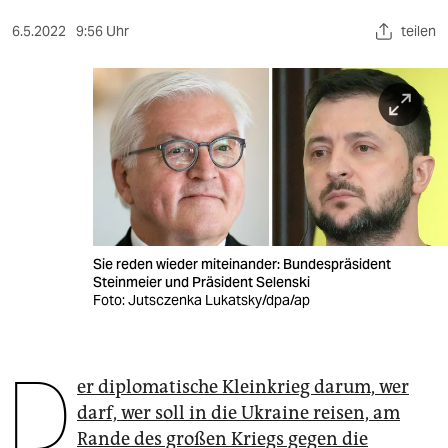
berlin
6.5.2022
9:56 Uhr
teilen
nord
wahrheit
verlag
verlag
veranstaltungen
shop
Sie reden wieder miteinander: Bundespräsident
Steinmeier und Präsident Selenski
fragen & hilfe
Foto: Jutsczenka Lukatsky/dpa/ap
unterstützen
D
abo
er diplomatische Kleinkrieg darum, wer
darf, wer soll in die Ukraine reisen, am
genossenschaft
Rande des großen Kriegs gegen die