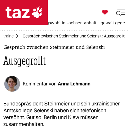

taz zahl ich
hitze
surfen
landtagswahl in sachsen-anhalt
gewalt gegen

taz zahl ich
 Ukraine
Gespräch zwischen Steinmeier und Selenski: Ausgegrollt
taz zahl ich
Gespräch zwischen Steinmeier und Selenski
themen
Ausgegrollt
politik
öko
Kommentar von
Anna Lehmann
gesellschaft
kultur
Bundespräsident Steinmeier und sein ukrainischer
Amtskollege Selenski haben sich telefonisch
sport
versöhnt. Gut so. Berlin und Kiew müssen
zusammenhalten.