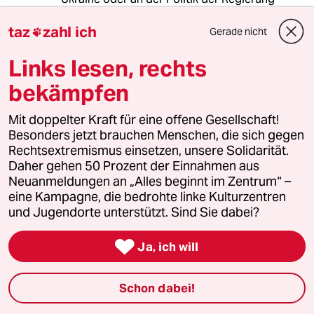
ausser dass gefordert wird dass wir uns noch
taz
zahl ich
stärker auf die Seite der Ukraine schlagen,
Gerade nicht

ohne auf eigene Interessen und die
Bevölkerung Rücksicht zu nehmen? Keiner, alle
Links lesen, rechts
die es machen würden haben Angst als
bekämpfen
"Putinversteher" denunzert zu werden.
Mit doppelter Kraft für eine offene Gesellschaft!
Besonders jetzt brauchen Menschen, die sich gegen
Rechtsextremismus einsetzen, unsere Solidarität.
Pepi
P
Daher gehen 50 Prozent der Einnahmen aus
07.05.2022
,
09:29 Uhr
Neuanmeldungen an „Alles beginnt im Zentrum“ –
@Gerald Müller:
eine Kampagne, die bedrohte linke Kulturzentren
Stimme zu, war am Beginn des
und Jugendorte unterstützt. Sind Sie dabei?
Krieges die Spendenbereitschaft
hoch und die Sammelstelle 6 Tage

Ja, ich will
die Woche geöffnet, ist jetzt nur noch
Samstag für 2h Annahme und selbst
dann kommt kaum noch jemand.
Schon dabei!
Eigentlich nehmen die
Kriegshandlungen, Kämpfe zu und es