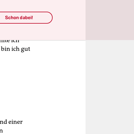
zunehmen.
örper
Schon dabei!
 bis die
ls „adipös“
lte ich
bin ich gut
und einer
en