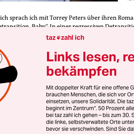
ich sprach ich mit Torrey Peters über ihren Rom
transition, Baby“. In einer regressiven Detransiti
atte, geprägt von Moral Panic, Body Policing un
taz
zahl ich

ationen, ist sie eine Stimme der Vernunft. Mit i
Links lesen, r
stischen Anspruch verhandelt sie
r(de)transitionen als das, was sie wirklich sind:
bekämpfen
gen. Wie ein Umzug oder eine Scheidung. Oder, 
ebe, eine Gewichtsabnahme.
Mit doppelter Kraft für eine offene G
brauchen Menschen, die sich vor O
mer dick, mal mehr, mal weniger. Obwohl die M
einsetzen, unsere Solidarität. Die ta
verhaltens mich seit dem Kindergarten begleitet
beginnt im Zentrum“. 50 Prozent a
eine erste Diät
. Es folgten unzählige weitere. Da
bei taz zahl ich gehen – bis zum 30
die linke, selbstverwaltete Orte unte
Körper ist meine längste On-off-Beziehung. Wä
bevor sie verschwinden. Sind Sie da
rtät von obsessivem Kalorienzählen bestimmt w