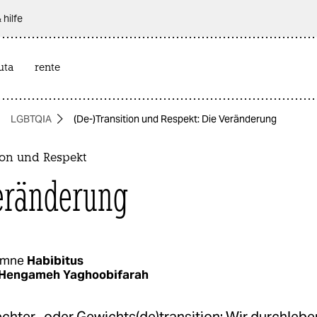
 hilfe
uta
rente
LGBTQIA
(De-)Transition und Respekt: Die Veränderung
ion und Respekt
eränderung
umne
Habibitus
Hengameh Yaghoobifarah