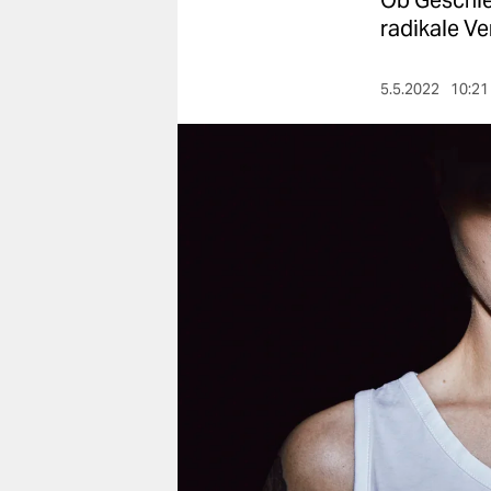
Ob Geschle
berlin
radikale V
nord
5.5.2022
10:21
wahrheit
verlag
verlag
veranstaltungen
shop
fragen & hilfe
unterstützen
abo
genossenschaft