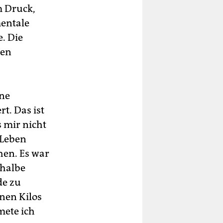
m Druck,
entale
. Die
hen
ine
t. Das ist
s mir nicht
 Leben
hen. Es war
 halbe
de zu
nen Kilos
mete ich