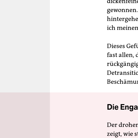
dickenfeind
gewonnen. 
hintergehe
ich meinen 
Dieses Gefü
fast allen
rückgängig
Detransiti
Beschämu
Die Enga
Der drohe
zeigt, wie