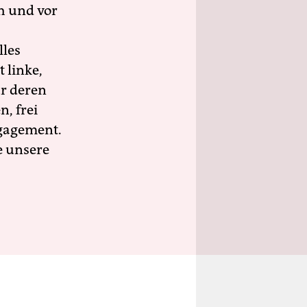
h und vor
lles
 linke,
ür deren
n, frei
ngagement.
e unsere