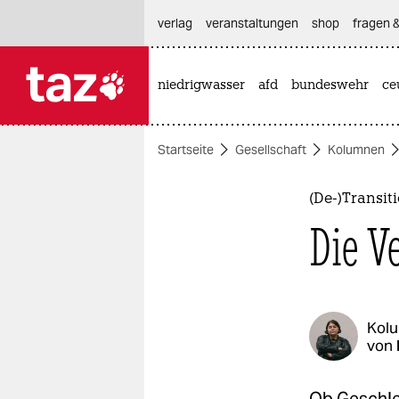
hautnavigation anspringen
hauptinhalt anspringen
footer anspringen
verlag
veranstaltungen
shop
fragen &
niedrigwasser
afd
bundeswehr
ce

taz zahl ich
taz zahl ich
Startseite
Gesellschaft
Kolumnen
themen
politik
(De-)Transit
Die V
öko
gesellschaft
kultur
Kol
von
sport