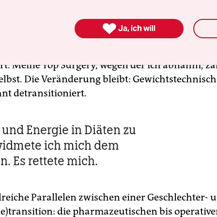
 ich meine Zwanziger damit, kontinuierlich zu
ch mit 28 entschied, es nicht mehr zu tun. Mein K

Ja, ich will
sich von ziemlich dick zu etwas dick – dachte ich,
chelle der Krankenkasse kam, die mich weiterhin a
ert. Meine Top Surgery, wegen der ich abnahm, zah
elbst. Die Veränderung bleibt: Gewichtstechnisch 
nt detransitioniert.
t und Energie in Diäten zu
widmete ich mich dem
. Es rettete mich.
hlreiche Parallelen zwischen einer Geschlechter- 
e)transition: die pharmazeutischen bis operativ