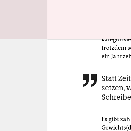
verbrachte
Bis ich mi
veränderte 
Realitätss
kategorisi
trotzdem s
ein Jahrzeh
Statt Zei

setzen, 
Schreiben
Es gibt za
Gewichts(d