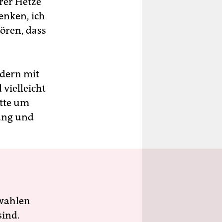
hrer Hetze
enken, ich
ören, dass
ndern mit
vielleicht
atte um
rung und
wahlen
sind.