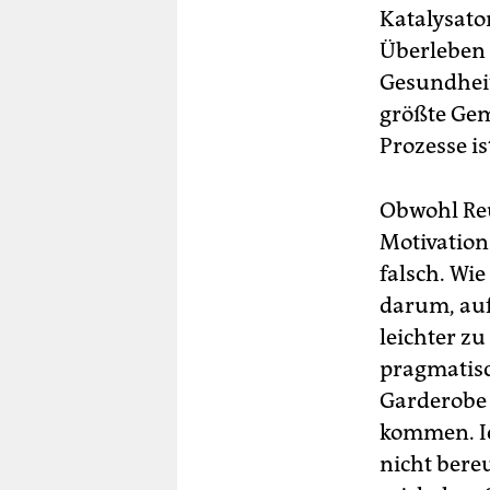
Katalysato
Überleben
Gesundheit
größte Gem
Prozesse i
Obwohl Reu
Motivation 
falsch. Wie
darum, auf
leichter z
pragmatisch
Garderobe 
kommen. I
nicht bereu