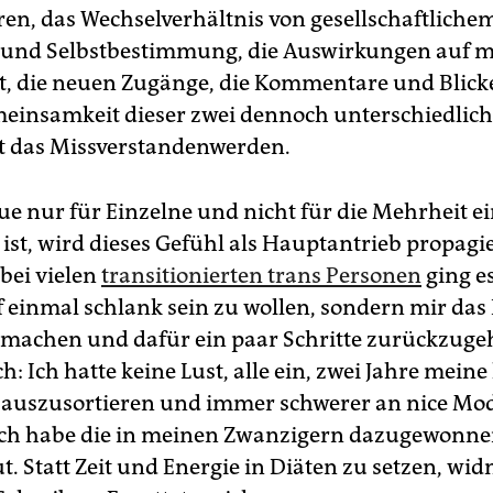
ren, das Wechselverhältnis von gesellschaftliche
 und Selbstbestimmung, die Auswirkungen auf m
, die neuen Zugänge, die Kommentare und Blicke
einsamkeit dieser zwei dennoch unterschiedlic
st das Missverstandenwerden.
e nur für Einzelne und nicht für die Mehrheit e
ist, wird dieses Gefühl als Hauptantrieb propagier
 bei vielen
transitionierten trans Personen
ging e
 einmal schlank sein zu wollen, sondern mir das
u machen und dafür ein paar Schritte zurückzuge
: Ich hatte keine Lust, alle ein, zwei Jahre meine
auszusortieren und immer schwerer an nice Mo
ch habe die in meinen Zwanzigern dazugewonne
t. Statt Zeit und Energie in Diäten zu setzen, wid