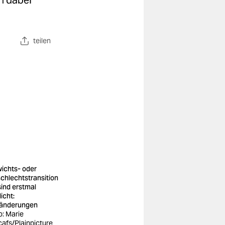
n dabei
teilen
ichts- oder
chlechtstransition
sind erstmal
icht:
änderungen
o: Marie
cafs/Plainpicture