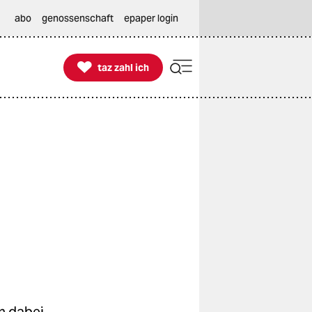
abo
genossenschaft
epaper login

taz zahl ich
taz zahl ich