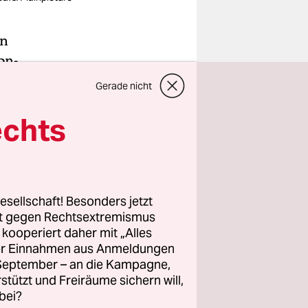
an
on-
d
Gerade nicht
hrem
echts
wie ich
esellschaft! Besonders jetzt
rt gegen Rechtsextremismus
aßregelung
z kooperiert daher mit „Alles
, machte
ller Einnahmen aus Anmeldungen
s Verhältnis
. September – an die Kampagne,
rstützt und Freiräume sichern will,
hrend
bei?
ar,