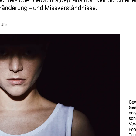
chter- oder Gewichts(de)transition: Wir durchlebe
eränderung – und Missverständnisse.
 Uhr
Gew
Ges
en 
schl
Ver
Fot
Ter