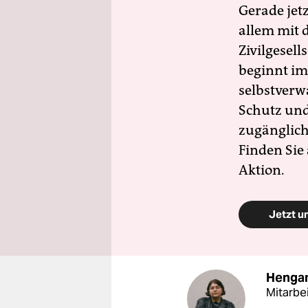
Gerade jet
allem mit d
Zivilgesell
beginnt im
selbstverw
Schutz und 
zugänglich
Finden Sie
Aktion.
Jetzt u
Henga
Mitarbe