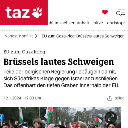

taz zahl ich
iran-krieg
landtagswahl in sachsen-anhalt
hitze
christophe

taz zahl ich
Nahost-Konflikt
EU zum Gazakrieg: Brüssels lautes Schweigen
taz zahl ich
themen
EU zum Gazakrieg
Brüssels lautes Schweigen
politik
Teile der belgischen Regierung liebäugeln damit,
öko
sich Südafrikas Klage gegen Israel anzuschließen.
Das offenbart den tiefen Graben innerhalb der EU.
gesellschaft
12.1.2024
12:09 Uhr
teilen
kultur
sport