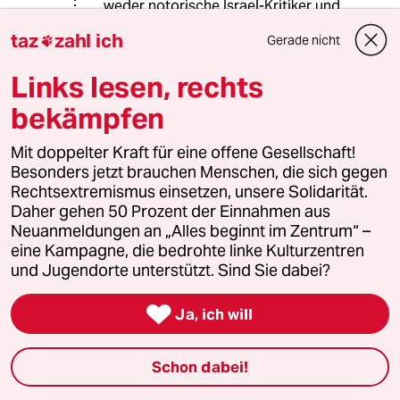
weder notorische Israel-Kritiker und
Terror-Relativierer noch diejenigen
taz
zahl ich
Gerade nicht

zufrieden stellen, die Israel jetzt einen
„Freifahrtschein“ für tatsächliche
Links lesen, rechts
Kriegsverbrechen in Gaza (oder die
Besatzungspolitik in den Westbanks)
bekämpfen
erteilen möchten. Dennoch sehe ich
aus deutscher Perspektive keine
Mit doppelter Kraft für eine offene Gesellschaft!
andere Möglichkeit als das zu
Besonders jetzt brauchen Menschen, die sich gegen
vertreten, was beispielsweise unsere
Rechtsextremismus einsetzen, unsere Solidarität.
Außenministerin bisher dazu
Daher gehen 50 Prozent der Einnahmen aus
öffentlich geäußert hat.
Neuanmeldungen an „Alles beginnt im Zentrum“ –
eine Kampagne, die bedrohte linke Kulturzentren
und Jugendorte unterstützt. Sind Sie dabei?
Kagel
K

12.01.2024
,
14:02 Uhr
Ja, ich will
@Georg Weidekind:
Uneingeschränkte Solidarität mit
Schon dabei!
Israel. Das ist Staatsräson, und das
passiert zurzeit. Bedenkenträger, die