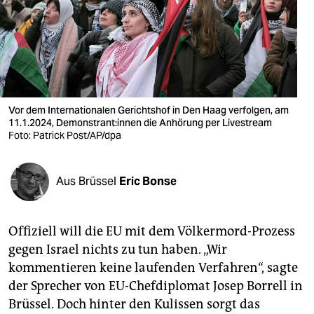
berlin
nord
wahrheit
verlag
Vor dem Internationalen Gerichtshof in Den Haag verfolgen, am
11.1.2024, De­mons­tran­t:in­nen die Anhörung per Livestream
verlag
Foto: Patrick Post/AP/dpa
veranstaltungen
shop
Aus Brüssel
Eric Bonse
fragen & hilfe
Offiziell will die EU mit dem Völkermord-Prozess
unterstützen
gegen Israel nichts zu tun haben. „Wir
abo
kommentieren keine laufenden Verfahren“, sagte
der Sprecher von EU-Chefdiplomat Josep Borrell in
genossenschaft
Brüssel. Doch hinter den Kulissen sorgt das