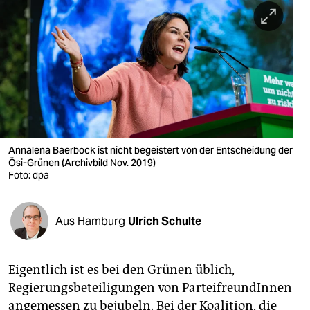
berlin
nord
wahrheit
verlag
verlag
veranstaltungen
Annalena Baerbock ist nicht begeistert von der Entscheidung der
Ösi-Grünen (Archivbild Nov. 2019)
shop
Foto: dpa
fragen & hilfe
Aus Hamburg
Ulrich Schulte
unterstützen
abo
Eigentlich ist es bei den Grünen üblich,
genossenschaft
Regierungsbeteiligungen von ParteifreundInnen
angemessen zu bejubeln. Bei der Koalition, die