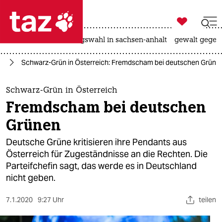

taz zahl ich
hitze
surfen
landtagswahl in sachsen-anhalt
gewalt gegen

taz zahl ich
el
Schwarz-Grün in Österreich: Fremdscham bei deutschen Grüne
taz zahl ich
themen
Schwarz-Grün in Österreich
Fremdscham bei deutschen
politik
Grünen
öko
Deutsche Grüne kritisieren ihre Pendants aus
Österreich für Zugeständnisse an die Rechten. Die
gesellschaft
Parteifchefin sagt, das werde es in Deutschland
nicht geben.
kultur
sport
7.1.2020
9:27 Uhr
teilen