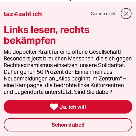
Kann es sein, dass Frau Annalena Baerbock
nicht informiert es, welche Koalitionen ihre
taz
zahl ich
Gerade nicht

Partei in Deutschland bereits eingegangen ist
und welche Kompromisse, um regieren zu
Links lesen, rechts
dürfen? Wenn ich so etwas lese, dann fühle ich
bekämpfen
mich als potentieller Wähler ziemlich auf den
Arm genommen.
Mit doppelter Kraft für eine offene Gesellschaft!
Besonders jetzt brauchen Menschen, die sich gegen
Rechtsextremismus einsetzen, unsere Solidarität.
meerwind7
M
Daher gehen 50 Prozent der Einnahmen aus
07.01.2020
,
15:05 Uhr
Neuanmeldungen an „Alles beginnt im Zentrum“ –
Man könnte ja auch formulieren: „Es ist nicht
eine Kampagne, die bedrohte linke Kulturzentren
möglich, die Grenzen zu schützen und das
und Jugendorte unterstützt. Sind Sie dabei?
Klima nicht.“

Ja, ich will
Weil sich andernsfalls sehr viele
Klimaflüchtlinge auf den Weg machen.
Fragt sich nun, was die Grünen tatschlich
Schon dabei!
gegen die ÖVP durchsetzen.