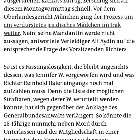
ausgerufenen Kalifats zutrug, zerschlug sich an
epaper login
diesem Montagvormittag schnell. Vor dem
Oberlandesgericht München ging der
Prozess um
ein verdurstetes jesidisches Mädchen im Irak
weiter
. Nein, seine Mandantin werde nicht
aussagen, antwortete Verteidiger Ali Aydin auf die
entsprechende Frage des Vorsitzenden Richters.
So ist es Fassungslosigkeit, die bleibt angesichts
dessen, was Jennifer W. vorgeworfen wird und was
Richter Reinhold Baier eingangs noch mal
aufzählen muss. Denn die Liste der möglichen
Straftaten, wegen derer W. verurteilt werden
könnte, hat sich gegenüber der Anklage des
Generalbundesanwalts verlängert. So könnte die
28-Jährige nunmehr neben Mord durch
Unterlassen und der Mitgliedschaft in einer