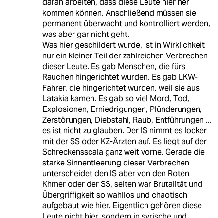
daran arbeiten, dass diese Leute hier her
kommen können. Anschließend müssen sie
permanent überwacht und kontrolliert werden,
was aber gar nicht geht.
Was hier geschildert wurde, ist in Wirklichkeit
nur ein kleiner Teil der zahlreichen Verbrechen
dieser Leute. Es gab Menschen, die fürs
Rauchen hingerichtet wurden. Es gab LKW-
Fahrer, die hingerichtet wurden, weil sie aus
Latakia kamen. Es gab so viel Mord, Tod,
Explosionen, Erniedrigungen, Plünderungen,
Zerstörungen, Diebstahl, Raub, Entführungen ...
es ist nicht zu glauben. Der IS nimmt es locker
mit der SS oder KZ-Ärzten auf. Es liegt auf der
Schreckensscala ganz weit vorne. Gerade die
starke Sinnentleerung dieser Verbrechen
unterscheidet den IS aber von den Roten
Khmer oder der SS, selten war Brutalität und
Übergriffigkeit so wahllos und chaotisch
aufgebaut wie hier. Eigentlich gehören diese
Leute nicht hier, sondern in syrische und