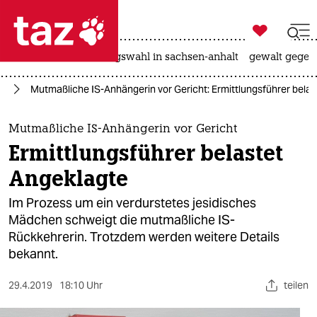

taz zahl ich
hitze
surfen
landtagswahl in sachsen-anhalt
gewalt gegen

taz zahl ich
or
Mutmaßliche IS-Anhängerin vor Gericht: Ermittlungsführer bela
taz zahl ich
themen
Mutmaßliche IS-Anhängerin vor Gericht
Ermittlungsführer belastet
politik
Angeklagte
öko
Im Prozess um ein verdurstetes jesidisches
Mädchen schweigt die mutmaßliche IS-
gesellschaft
Rückkehrerin. Trotzdem werden weitere Details
bekannt.
kultur
sport
29.4.2019
18:10 Uhr
teilen