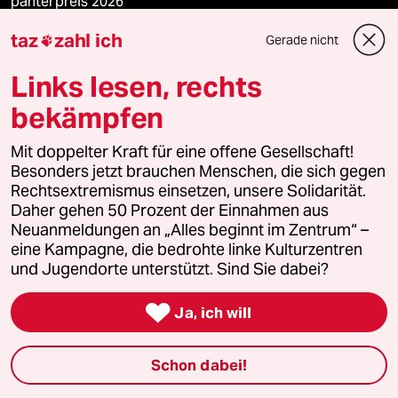
panterpreis 2026
taz
zahl ich
Gerade nicht

Links lesen, rechts
Podcast
bekämpfen
bundestalk
Mit doppelter Kraft für eine offene Gesellschaft!
Besonders jetzt brauchen Menschen, die sich gegen
fernverbindung
Rechtsextremismus einsetzen, unsere Solidarität.
Daher gehen 50 Prozent der Einnahmen aus
klima update°
Neuanmeldungen an „Alles beginnt im Zentrum“ –
eine Kampagne, die bedrohte linke Kulturzentren
Mauerecho
und Jugendorte unterstützt. Sind Sie dabei?

Freie Rede
Ja, ich will
reingehen
Schon dabei!