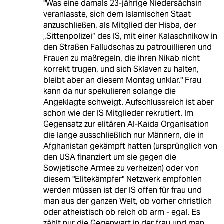
"Was eine damals 23-jährige Niedersächsin
veranlasste, sich dem Islamischen Staat
anzuschließen, als Mitglied der Hisba, der
„Sittenpolizei“ des IS, mit einer Kalaschnikow in
den Straßen Falludschas zu patrouillieren und
Frauen zu maßregeln, die ihren Nikab nicht
korrekt trugen, und sich Sklaven zu halten,
bleibt aber an diesem Montag unklar." Frau
kann da nur spekulieren solange die
Angeklagte schweigt. Aufschlussreich ist aber
schon wie der IS Mitglieder rekrutiert. Im
Gegensatz zur elitären Al-Kaida Organisation
die lange ausschließlich nur Männern, die in
Afghanistan gekämpft hatten (ursprünglich von
den USA finanziert um sie gegen die
Sowjetische Armee zu verheizen) oder von
diesem "Elitekämpfer" Netzwerk empfohlen
werden müssen ist der IS offen für frau und
man aus der ganzen Welt, ob vorher christlich
oder atheistisch ob reich ob arm - egal. Es
zählt nur die Gegenwart in der frau und man