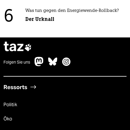
6
Was tun gegen den Energiewende-Rollback?
Der Urknall
taz

Folgen Sie uns
Ressorts
Politik
Öko