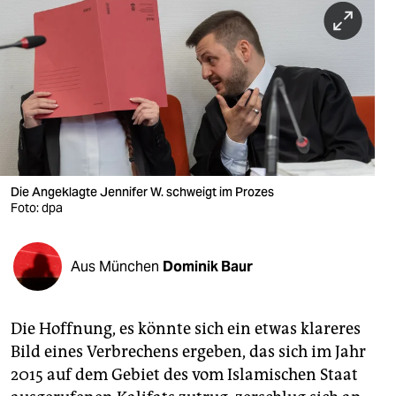
berlin
nord
wahrheit
verlag
verlag
veranstaltungen
Die Angeklagte Jennifer W. schweigt im Prozes
Foto: dpa
shop
fragen & hilfe
Aus München
Dominik Baur
unterstützen
Die Hoffnung, es könnte sich ein etwas klareres
abo
Bild eines Verbrechens ergeben, das sich im Jahr
genossenschaft
2015 auf dem Gebiet des vom Islamischen Staat