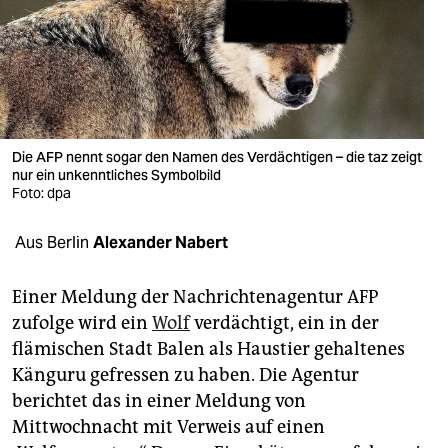
berlin
nord
wahrheit
verlag
Die AFP nennt sogar den Namen des Verdächtigen – die taz zeigt
verlag
nur ein unkenntliches Symbolbild
Foto: dpa
veranstaltungen
Aus Berlin
Alexander Nabert
shop
fragen & hilfe
Einer Meldung der Nachrichtenagentur AFP
zufolge wird ein
Wolf
verdächtigt, ein in der
unterstützen
flämischen Stadt Balen als Haustier gehaltenes
abo
Känguru gefressen zu haben. Die Agentur
berichtet das in einer Meldung von
genossenschaft
Mittwochnacht mit Verweis auf einen