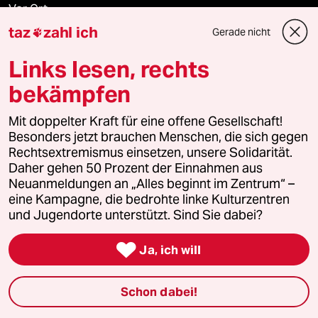
Vor Ort
taz
zahl ich
Gerade nicht

Live im Stream
Links lesen, rechts
Vergangene
bekämpfen
taz lab 2027
Mit doppelter Kraft für eine offene Gesellschaft!
Besonders jetzt brauchen Menschen, die sich gegen
Rechtsextremismus einsetzen, unsere Solidarität.
Daher gehen 50 Prozent der Einnahmen aus
Mehr taz Lesestoff
Neuanmeldungen an „Alles beginnt im Zentrum“ –
eine Kampagne, die bedrohte linke Kulturzentren
und Jugendorte unterstützt. Sind Sie dabei?
taz Blogs

Ja, ich will
taz FUTURZWEI
Schon dabei!
Le Monde diplomatique