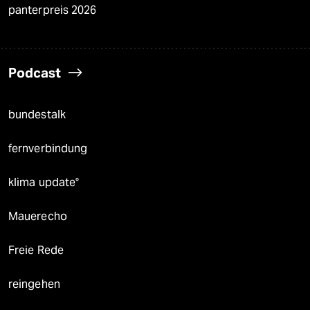
panterpreis 2026
Podcast
bundestalk
fernverbindung
klima update°
Mauerecho
Freie Rede
reingehen