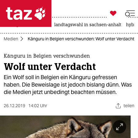

taz zahl ich
niedrigwasser
rente
landtagswahl in sachsen-anhalt
hybri

taz zahl ich
Medien
Känguru in Belgien verschwunden: Wolf unter Verdacht
taz zahl ich
themen
Känguru in Belgien verschwunden
Wolf unter Verdacht
politik
Ein Wolf soll in Belgien ein Känguru gefressen
öko
haben. Die Beweislage ist jedoch bislang dünn. Was
die Medien jetzt unbedingt beachten müssen.
gesellschaft
26.12.2019
14:02 Uhr
teilen
kultur
sport