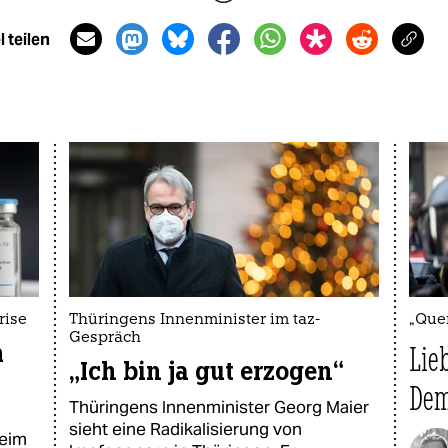
 teilen
rise
Thüringens Innenminister im taz-
„Que
Gespräch
m
Lie
„Ich bin ja gut erzogen“
Dem
Thüringens Innenminister Georg Maier
sieht eine Radikalisierung von
heim