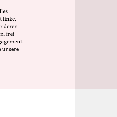
lles
 linke,
ür deren
n, frei
ngagement.
e unsere