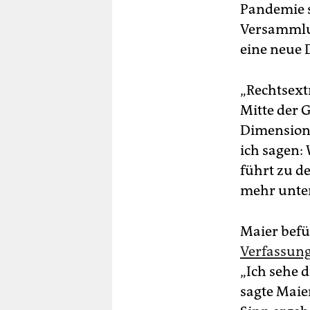
Pandemie s
Versammlu
eine neue 
„Rechtsext
Mitte der G
Dimension,
ich sagen: 
führt zu d
mehr unter
Maier befü
Verfassung
„Ich sehe 
sagte Maie