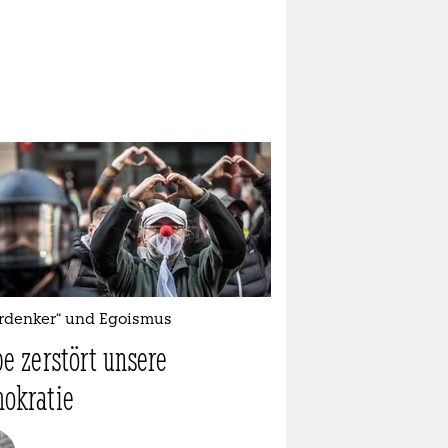
rdenker“ und Egoismus
be zerstört unsere
okratie