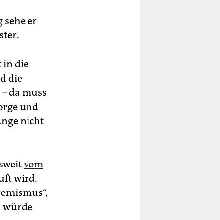
g
sehe er
ster.
 in die
nd die
t – da muss
Sorge und
ange nicht
sweit
vom
uft wird.
tremismus“,
s würde