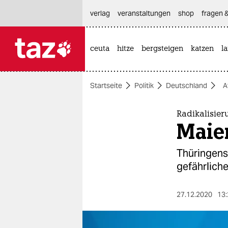
hautnavigation anspringen
hauptinhalt anspringen
footer anspringen
verlag
veranstaltungen
shop
fragen &
ceuta
hitze
bergsteigen
katzen
l

taz zahl ich
taz zahl ich
Startseite
Politik
Deutschland
A
themen
politik
Radikalisie
Maie
öko
Thüringens
gesellschaft
gefährliche
kultur
27.12.2020
13:
sport