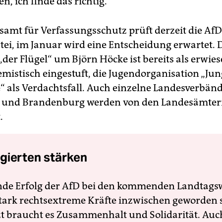
n, ich finde das richtig.“
amt für Verfassungsschutz prüft derzeit die AfD
ei, im Januar wird eine Entscheidung erwartet. 
der Flügel“ um Björn Höcke ist bereits als erwie
emistisch eingestuft, die Jugendorganisation „Ju
e“ als Verdachtsfall. Auch einzelne Landesverbän
 und Brandenburg werden von den Landesämtern
.
gierten stärken
nde Erfolg der AfD bei den kommenden Landtags
 stark rechtsextreme Kräfte inzwischen geworden 
zt braucht es Zusammenhalt und Solidarität. Auc