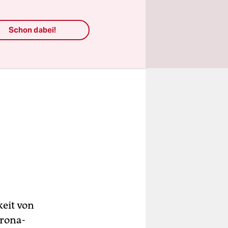
Schon dabei!
eit von
orona-