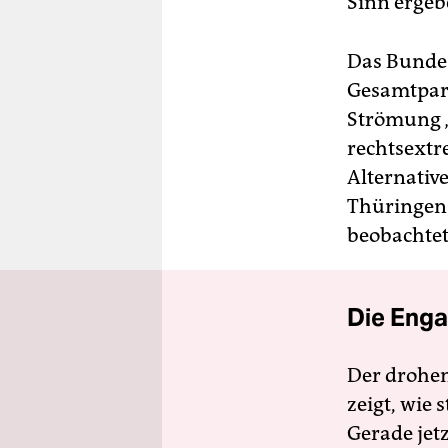
Sinn ergebe
Das Bundes
Gesamtpart
Strömung „
rechtsextr
Alternativ
Thüringen
beobachtet
Die Enga
Der drohe
zeigt, wie
Gerade jet