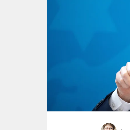
berlin
nord
wahrheit
verlag
verlag
veranstaltungen
shop
fragen & hilfe
unterstützen
abo
genossenschaft