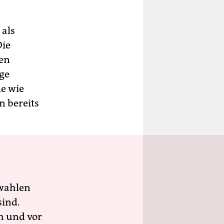
 als
Die
sen
nge
de wie
 bereits
wahlen
sind.
h und vor