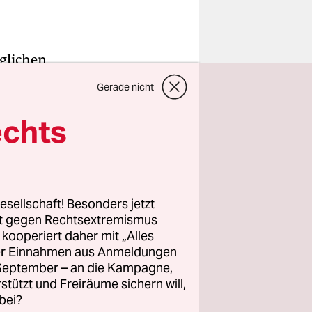
glichen
gehen, dass
Gerade nicht
echts
ist sehr
esellschaft! Besonders jetzt
rt gegen Rechtsextremismus
te Maier,
z kooperiert daher mit „Alles
t. Bei den
ller Einnahmen aus Anmeldungen
ten, zum
. September – an die Kampagne,
eine
rstützt und Freiräume sichern will,
bei?