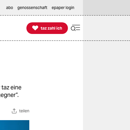
abo
genossenschaft
epaper login

taz zahl ich
taz zahl ich
taz eine
gegner“.
teilen