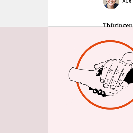
Aus 
epaper login
Thüringens
Anschläg
es unter de
zurückschr
durchzufüh
Impfstoffl
„Die ideol
groß, es ha
der derzei
Demonstrat
Beispiel mi
„ungeheuer