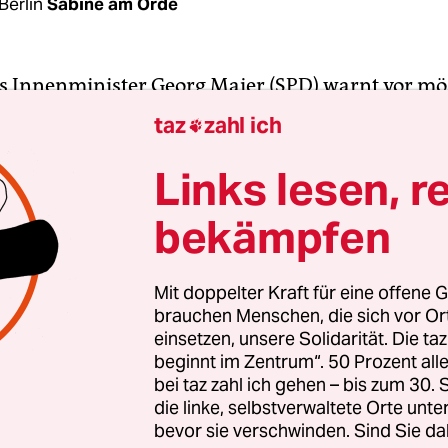
Berlin
Sabine am Orde
 Innenminister Georg Maier (SPD) warnt vor mö
en
militanter Impfgegner
: „Wir müssen davon aus
taz
zahl ich

n Impfgegnern Kräfte gibt, die nicht davor
ecken, einen Angriff auf ein Impfstofflager
Links lesen, r
ren“, sagte Maier der taz. Deshalb würden die
bekämpfen
ager von der Polizei geschützt werden.
ogische Verhärtung bei einem Teil der Impfgegner 
Mit doppelter Kraft für eine offene G
brauchen Menschen, die sich vor O
t eine Radikalisierung stattgefunden“, konstatier
einsetzen, unsere Solidarität. Die ta
t auch Vorsitzender der Innenministerkonferenz is
beginnt im Zentrum“. 50 Prozent a
ionen würden sie besonders fragwürdig auftre
bei taz zahl ich gehen – bis zum 30
t Davidstern, auf dem „ungeimpft“ steht. Das sei 
die linke, selbstverwaltete Orte unte
bevor sie verschwinden. Sind Sie da
liche Verharmlosung der NS-Verbrechen“.