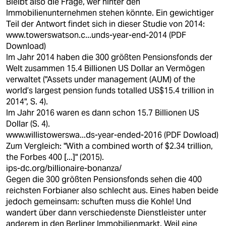
Bleibt also die Frage, wer hinter den
Immobilienunternehmen stehen könnte. Ein gewichtiger
Teil der Antwort findet sich in dieser Studie von 2014:
www.towerswatson.c...unds-year-end-2014
(PDF
Download)
Im Jahr 2014 haben die 300 größten Pensionsfonds der
Welt zusammen 15.4 Billionen US Dollar an Vermögen
verwaltet ("Assets under management (AUM) of the
world’s largest pension funds totalled US$15.4 trillion in
2014", S. 4).
Im Jahr 2016 waren es dann schon 15.7 Billionen US
Dollar (S. 4).
www.willistowerswa...ds-year-ended-2016
(PDF Dowload)
Zum Vergleich: "With a combined worth of $2.34 trillion,
the Forbes 400 [...]" (2015).
ips-dc.org/billionaire-bonanza/
Gegen die 300 größten Pensionsfonds sehen die 400
reichsten Forbianer also schlecht aus. Eines haben beide
jedoch gemeinsam: schuften muss die Kohle! Und
wandert über dann verschiedenste Dienstleister unter
anderem in den Berliner Immobilienmarkt. Weil eine