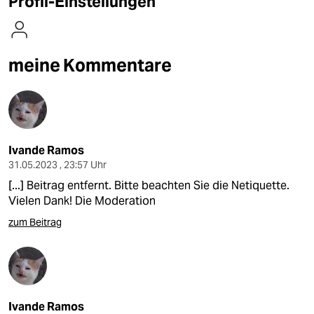
Profil-Einstellungen
berlin
nord
meine Kommentare
wahrheit
verlag
verlag
Ivande Ramos
veranstaltungen
31.05.2023 , 23:57 Uhr
shop
[...] Beitrag entfernt. Bitte beachten Sie die Netiquette.
Vielen Dank! Die Moderation
fragen & hilfe
zum Beitrag
unterstützen
abo
genossenschaft
Ivande Ramos