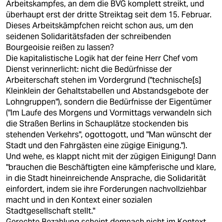
Arbeitskampfes, an dem die BVG komplett streikt, und
überhaupt erst der dritte Streiktag seit dem 15. Februar.
Dieses Arbeitskämpfchen reicht schon aus, um den
seidenen Solidaritätsfaden der schreibenden
Bourgeoisie reißen zu lassen?
Die kapitalistische Logik hat der feine Herr Chef vom
Dienst verinnerlicht: nicht die Bedürfnisse der
Arbeiterschaft stehen im Vordergrund ("technische[s]
Kleinklein der Gehaltstabellen und Abstandsgebote der
Lohngruppen"), sondern die Bedürfnisse der Eigentümer
("Im Laufe des Morgens und Vormittags verwandeln sich
die Straßen Berlins in Schauplätze stockenden bis
stehenden Verkehrs", ogottogott, und "Man wünscht der
Stadt und den Fahrgästen eine zügige Einigung.").
Und wehe, es klappt nicht mit der zügigen Einigung! Dann
"brauchen die Beschäftigten eine kämpferische und klare,
in die Stadt hineinreichende Ansprache, die Solidarität
einfordert, indem sie ihre Forderungen nachvollziehbar
macht und in den Kontext einer sozialen
Stadtgesellschaft stellt."
Gerechte Bezahlung scheint demnach nicht im Kontext