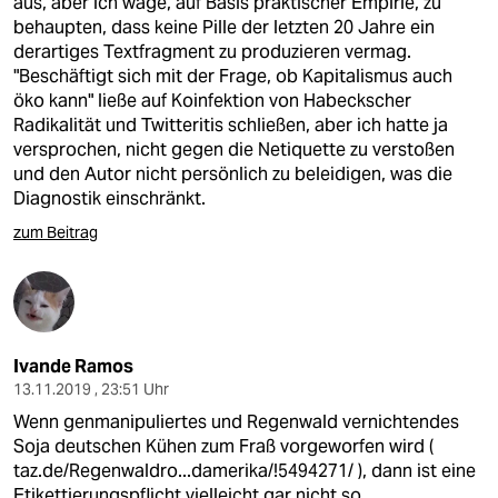
aus, aber ich wage, auf Basis praktischer Empirie, zu
behaupten, dass keine Pille der letzten 20 Jahre ein
derartiges Textfragment zu produzieren vermag.
"Beschäftigt sich mit der Frage, ob Kapitalismus auch
öko kann" ließe auf Koinfektion von Habeckscher
Radikalität und Twitteritis schließen, aber ich hatte ja
versprochen, nicht gegen die Netiquette zu verstoßen
und den Autor nicht persönlich zu beleidigen, was die
Diagnostik einschränkt.
zum Beitrag
Ivande Ramos
13.11.2019 , 23:51 Uhr
Wenn genmanipuliertes und Regenwald vernichtendes
Soja deutschen Kühen zum Fraß vorgeworfen wird (
taz.de/Regenwaldro...damerika/!5494271/
), dann ist eine
Etikettierungspflicht vielleicht gar nicht so