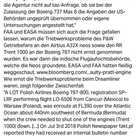
die Agentur nicht auf taz-Anfrage, ob sie bei der
Zulassung der Boeing 737 Max 8 die Angaben der US-
Behörden ungeprüft übernommen oder eigene
Untersuchungen angestellt hat."
FAA und EASA müssen sich auch die Frage gefallen
lassen, warum die Triebwerksprobleme des P&W
Getriebefans an den Airbus A32X neos sowie den RR
Trent 1000 an der Boeing 787 nicht ernst genommen
wurden. Es war dann die indische Flugaufsichtsbehörde,
welche die Neos groundete, EASA und FAA hatten fleißig
weggeschaut.
www.bloomberg.com/...aulty-pratt-engine
Wie ernst die Triebwerksprobleme beim Dreamliner
waren, zeigt folgender Zwischenfall:
"A LOT Polish Airlines Boeing 787-800, registration SP-
LRF performing flight LO-6506 from Cancun (Mexico) to
Warsaw (Poland), was enroute at FL390 over the Atlantic
Ocean about 440nm southwest of Bermuda (Bermuda)
when the crew needed to shut one of the engines (Trent
1000) down. [...] On Jul 3rd 2018 Polish Newspaper fakt.pl
reported they had received an internal bulletin number