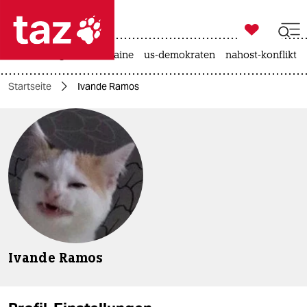

taz zahl ich
hitze
krieg in der ukraine
us-demokraten
nahost-konflikt

taz zahl ich
Startseite
Ivande Ramos
taz zahl ich
themen
politik
öko
gesellschaft
kultur
Ivande Ramos
sport