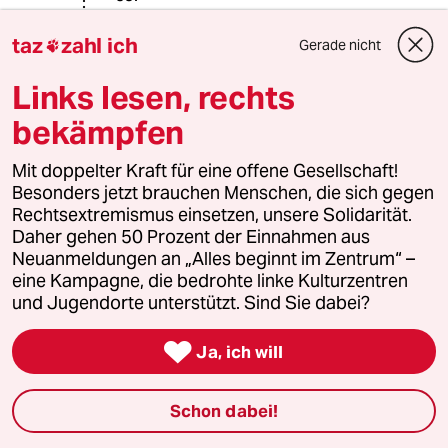
Es müsste erstmal um bessere
taz
zahl ich
Gerade nicht

Bezahlung und dann um
fälschungssichere
Links lesen, rechts
Arbeitszeiterfassung gehen.
bekämpfen
Und es müsste
Mit doppelter Kraft für eine offene Gesellschaft!
arbeitnehmerfreundlich festgelegt
Besonders jetzt brauchen Menschen, die sich gegen
werden, wie lange für welche
Rechtsextremismus einsetzen, unsere Solidarität.
Tätigkeit und menschliche
Daher gehen 50 Prozent der Einnahmen aus
Zuwendung (die fällt total unter den
Neuanmeldungen an „Alles beginnt im Zentrum“ –
Tisch, denn die nächste Kund*in
eine Kampagne, die bedrohte linke Kulturzentren
wartet ja schon!!) gebraucht werden
und Jugendorte unterstützt. Sind Sie dabei?
darf.

Nicht die|der ·schnellste·
Ja, ich will
Beschäftigte darf der Maßstab sein!
Schon dabei!
Aber das würde das
Ausbeutungssystem ja ad absurdum