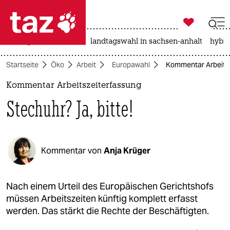

taz zahl ich
niedrigwasser
rente
landtagswahl in sachsen-anhalt
hybri

taz zahl ich
Startseite
Öko
Arbeit
Europawahl
Kommentar Arbeitsze
taz zahl ich
Kommentar Arbeitszeiterfassung
themen
Stechuhr? Ja, bitte!
politik
öko
Kommentar von
Anja Krüger
gesellschaft
kultur
Nach einem Urteil des Europäischen Gerichtshofs
müssen Arbeitszeiten künftig komplett erfasst
sport
werden. Das stärkt die Rechte der Beschäftigten.