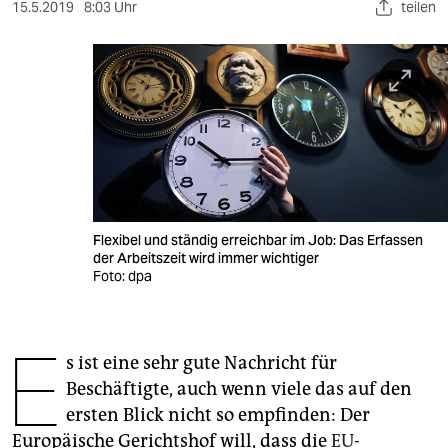
berlin
15.5.2019
8:03 Uhr
teilen
nord
wahrheit
verlag
verlag
veranstaltungen
Flexibel und ständig erreichbar im Job: Das Erfassen
shop
der Arbeitszeit wird immer wichtiger
Foto: dpa
fragen & hilfe
unterstützen
E
s ist eine sehr gute Nachricht für
abo
Beschäftigte, auch wenn viele das auf den
genossenschaft
ersten Blick nicht so empfinden: Der
Europäische Gerichtshof will, dass die
EU-