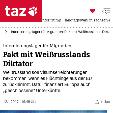

taz zahl ich
nahost-konflikt
usa unter trump
landtagswahl in sachsen-an

taz zahl ich
ht
Internierungslager für Migranten: Pakt mit Weißrusslands Diktat
taz zahl ich
themen
Internierungslager für Migranten
Pakt mit Weißrusslands
politik
Diktator
öko
Weißrussland soll Visumserleichterungen
bekommen, wenn es Flüchtlinge aus der EU
gesellschaft
zurücknimmt. Dafür finanziert Europa auch
„geschlossene“ Unterkünfte.
kultur
sport
12.1.2017
19:49 Uhr
teilen