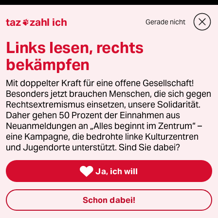
Live im Stream
taz
zahl ich
Gerade nicht

Vergangene
Links lesen, rechts
bekämpfen
taz lab 2027
Mit doppelter Kraft für eine offene Gesellschaft!
Besonders jetzt brauchen Menschen, die sich gegen
Mehr taz Lesestoff
Rechtsextremismus einsetzen, unsere Solidarität.
Daher gehen 50 Prozent der Einnahmen aus
Neuanmeldungen an „Alles beginnt im Zentrum“ –
taz Blogs
eine Kampagne, die bedrohte linke Kulturzentren
und Jugendorte unterstützt. Sind Sie dabei?
taz FUTURZWEI

Ja, ich will
Le Monde diplomatique
Schon dabei!
taz Archiv