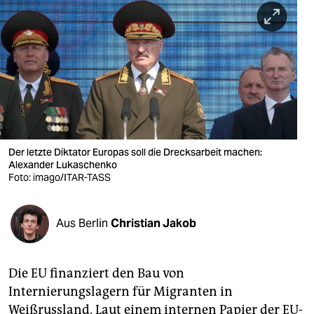
berlin
nord
wahrheit
verlag
verlag
veranstaltungen
Der letzte Diktator Europas soll die Drecksarbeit machen:
Alexander Lukaschenko
Foto: imago/ITAR-TASS
shop
fragen & hilfe
Aus Berlin
Christian Jakob
unterstützen
abo
Die EU finanziert den Bau von
genossenschaft
Internierungslagern für Migranten in
Weißrussland. Laut einem internen Papier der EU-