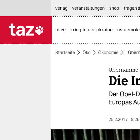
hautnavigation anspringen
hauptinhalt anspringen
footer anspringen
verlag
veranstaltungen
shop
fragen &
hitze
krieg in der ukraine
us-demokr

taz zahl ich
taz zahl ich
Startseite
Öko
Ökonomie
Übern
themen
politik
Übernahme 
Die I
öko
Der Opel-De
gesellschaft
Europas Aut
kultur
25.2.2017
9:26
sport