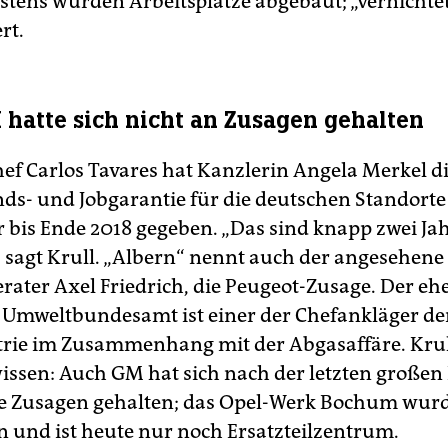
stens würden Arbeitsplätze abgebaut; „vernichtet“
rt.
hatte sich nicht an Zusagen gehalten
ef Carlos Tavares hat Kanzlerin Angela Merkel d
nds- und Jobgarantie für die deutschen Standort
 bis Ende 2018 gegeben. „Das sind knapp zwei Jahr
“, sagt Krull. „Albern“ nennt auch der angesehene
rater Axel Friedrich, die Peugeot-Zusage. Der eh
Umweltbundesamt ist einer der Chefankläger de
rie im Zusammenhang mit der Abgasaffäre. Kru
wissen: Auch GM hat sich nach der letzten großen
ie Zusagen gehalten; das Opel-Werk Bochum wur
n und ist heute nur noch Ersatzteilzentrum.