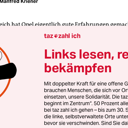
Manfred Kriener
eich hat Opel eigentlich gute Erfahrungen gemac
hatte Ende des 19. Jahrhunderts in Paris gelernt
taz
zahl ich

en baut, später produzierte er auch schnittige 
 erfolgreiche Beginn einer langen Unternehmens
Links lesen, r
 fertigten 1899 die ersten Autos, 1902 in Lizenz 
bekämpfen
he Darracq-Modelle.
päter sind es schon wieder die Franzosen: Die trad
Mit doppelter Kraft für eine offene G
brauchen Menschen, die sich vor O
mer Blitzmarke, in Glanzzeiten Nummer eins in 
einsetzen, unsere Solidarität. Die ta
em französischen Konkurrenten PSA (Peugeot, Ci
beginnt im Zentrum“. 50 Prozent a
. Die alte Mutter GM wird die verlustreiche de
bei taz zahl ich gehen – bis zum 30
dgültig los. Eine neue überraschende Volte in der
die linke, selbstverwaltete Orte unte
bevor sie verschwinden. Sind Sie da
sgeschichte. Die ist noch nicht zu Ende.