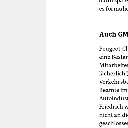
dann späte
es formulie
Auch GM 
Peugeot-Ch
eine Besta
Mitarbeiter
lächerlich
Verkehrsbe
Beamte im 
Autoindust
Friedrich 
nicht an d
geschlosse