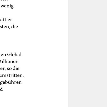
n wenig
aftler
sten, die
ten Global
Millionen
r, so die
umstritten.
ntgebühren
nd