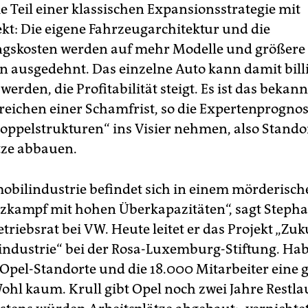
Teil einer klassischen Expansionsstrategie mit
ekt: Die eigene Fahrzeugarchitektur und die
gskosten werden auf mehr Modelle und größere
n ausgedehnt. Das einzelne Auto kann damit bill
 werden, die Profitabilität steigt. Es ist das bekann
reichen einer Schamfrist, so die Expertenprogno
oppelstrukturen“ ins Visier nehmen, also Stando
tze abbauen.
obilindustrie befindet sich in einem mörderisch
kampf mit hohen Überkapazitäten“, sagt Stepha
triebsrat bei VW. Heute leitet er das Projekt „Zuk
ndustrie“ bei der Rosa-Luxemburg-Stiftung. Hab
Opel-Standorte und die 18.000 Mitarbeiter eine 
ohl kaum. Krull gibt Opel noch zwei Jahre Restlau