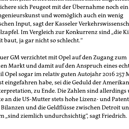
 sichere sich Peugeot mit der Übernahme noch ei
ngenieurskunst und womöglich auch ein wenig
schen Input, sagt der Kasseler Verkehrswissensch
zapfel. Im Vergleich zur Konkurrenz sind „die Ki
t baut, ja gar nicht so schlecht.“
er GM verzichtet mit Opel auf den Zugang zum
en Markt und damit auf den Anspruch eines ech
il Opel sogar im relativ guten Autojahr 2016 257 
st eingefahren habe, sei die Geduld der Amerikane
erpretation, zu Ende. Die Zahlen sind allerdings 
e an die US-Mutter stets hohe Lizenz- und Pate
e Bilanzen und die Geldflüsse zwischen Detroit u
m „sind ziemlich undurchsichtig“, sagt Friedrich.