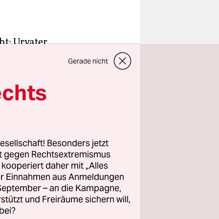
ht: Urvater
, wie man
Gerade nicht
Fahrräder.
geschichte.
echts
auch
itionelle
esellschaft! Besonders jetzt
rt gegen Rechtsextremismus
Europa,
z kooperiert daher mit „Alles
troën, DS)
ller Einnahmen aus Anmeldungen
utsche
. September – an die Kampagne,
 langen
rstützt und Freiräume sichern will,
bei?