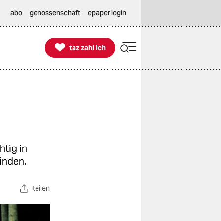
abo
genossenschaft
epaper login

taz zahl ich
taz zahl ich
htig in
inden.
teilen