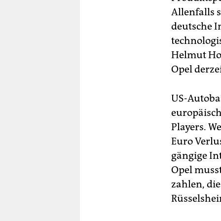
Allenfalls
deutsche I
technologi
Helmut Hol
Opel derzei
US-Autobau
europäisch
Players. We
Euro Verlu
gängige Int
Opel musst
zahlen, di
Rüsselshei