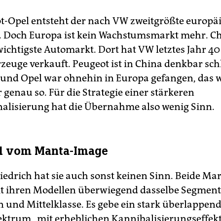
t-Opel entsteht der nach VW zweitgrößte europä
 Doch Europa ist kein Wachstumsmarkt mehr. Ch
wichtigste Automarkt. Dort hat VW letztes Jahr 40
rzeuge verkauft. Peugeot ist in China denkbar sch
t und Opel war ohnehin in Europa gefangen, das w
genau so. Für die Strategie einer stärkeren
nalisierung hat die Übernahme also wenig Sinn.
d vom Manta-Image
riedrich hat sie auch sonst keinen Sinn. Beide Ma
 ihren Modellen überwiegend dasselbe Segment
 und Mittelklasse. Es gebe ein stark überlappen
ktrum „mit erheblichen Kannibalisierungseffekt