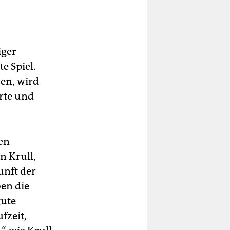
iger
te Spiel.
sen, wird
rte und
en
n Krull,
unft der
en die
gute
fzeit,