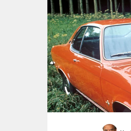
berlin
nord
wahrheit
verlag
verlag
veranstaltungen
shop
fragen & hilfe
unterstützen
abo
genossenschaft