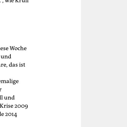
, wie Krull
iese Woche
e und
e, das ist
emalige
r
ll und
 Krise 2009
de 2014