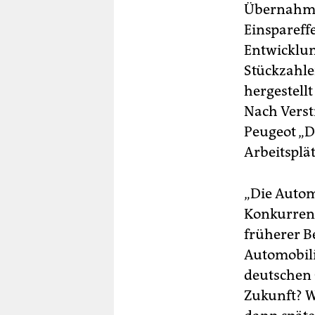
Übernahme 
Einspareff
Entwicklun
Stückzahle
hergestellt
Nach Verst
Peugeot „D
Arbeitsplä
„Die Autom
Konkurrenz
früherer Be
Automobili
deutschen 
Zukunft? W