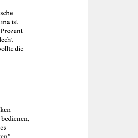
ische
ina ist
 Prozent
lecht
ollte die
rken
 bedienen,
des
en“.