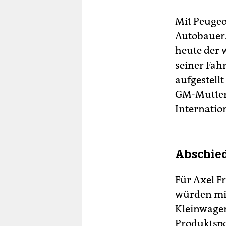
Mit Peugeo
Autobauer.
heute der 
seiner Fah
aufgestell
GM-Mutter 
Internatio
Abschie
Für Axel F
würden mit
Kleinwagen
Produktspe