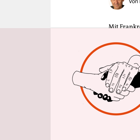
Von
epaper login
Mit Frankr
Adam Opel 
Nähmaschin
Es war der
Seine Söhne
französisc
115 Jahre s
Rüsselshei
wird von d
übernommen
Tochter en
Opel-Leiden