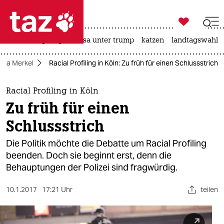

taz zahl ich
hitze
bergsteigen
usa unter trump
katzen
landtagswahl i

taz zahl ich
ela Merkel
Racial Profiling in Köln: Zu früh für einen Schlussstrich
taz zahl ich
themen
Racial Profiling in Köln
Zu früh für einen
politik
Schlussstrich
öko
Die Politik möchte die Debatte um Racial Profiling
beenden. Doch sie beginnt erst, denn die
gesellschaft
Behauptungen der Polizei sind fragwürdig.
kultur
10.1.2017
17:21 Uhr
teilen
sport