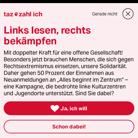
panterstiftung
taz
zahl ich
Gerade nicht

panterpreis 2026
Links lesen, rechts
bekämpfen
Podcast
Mit doppelter Kraft für eine offene Gesellschaft!
Besonders jetzt brauchen Menschen, die sich gegen
Rechtsextremismus einsetzen, unsere Solidarität.
bundestalk
Daher gehen 50 Prozent der Einnahmen aus
Neuanmeldungen an „Alles beginnt im Zentrum“ –
eine Kampagne, die bedrohte linke Kulturzentren
fernverbindung
und Jugendorte unterstützt. Sind Sie dabei?
klima update°

Ja, ich will
Mauerecho
Schon dabei!
Freie Rede