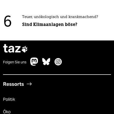
6
Teuer, unökologisch und krankmachend?
Sind Klimaanlagen böse?
taz

Folgen Sie uns
Ressorts
Politik
Öko