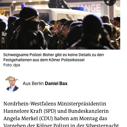
berlin
nord
wahrheit
verlag
verlag
Schweigsame Polizei: Bisher gibt es keine Details zu den
Festgehaltenen aus dem Kölner Polizeikessel
veranstaltungen
Foto: dpa
shop
fragen & hilfe
Aus Berlin
Daniel Bax
unterstützen
Nordrhein-Westfalens Ministerpräsidentin
abo
Hannelore Kraft (SPD) und Bundeskanzlerin
genossenschaft
Angela Merkel (CDU) haben am Montag das
Vorgehen der Kölner Polizei in der Silvesternacht