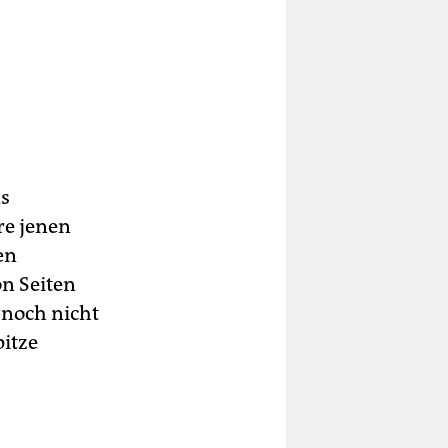
ds
re jenen
en
n Seiten
 noch nicht
pitze