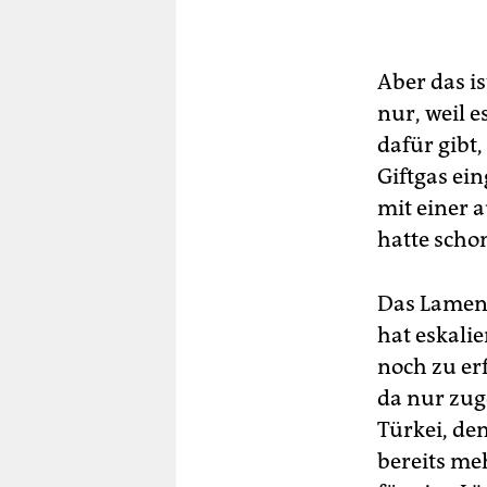
Aber das i
nur, weil e
dafür gibt,
Giftgas ein
mit einer a
hatte scho
Das Lament
hat eskalie
noch zu erf
da nur zuge
Türkei, de
bereits meh