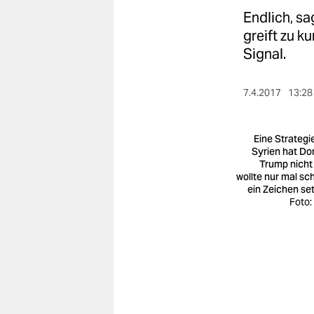
berlin
Endlich, sa
nord
greift zu ku
Signal.
wahrheit
verlag
7.4.2017
13:28
verlag
Eine Strategie
veranstaltungen
Syrien hat Do
Trump nicht 
wollte nur mal sch
shop
ein Zeichen se
Foto:
fragen & hilfe
unterstützen
abo
genossenschaft