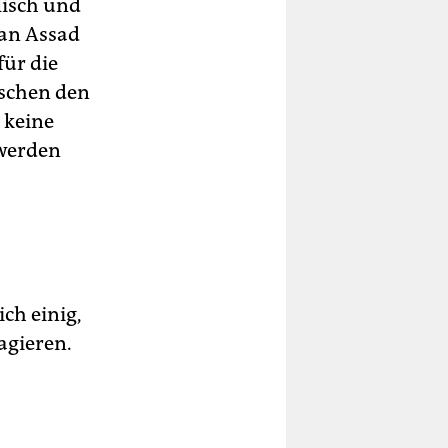
lisch und
 an Assad
für die
ischen den
 keine
 werden
ch einig,
agieren.