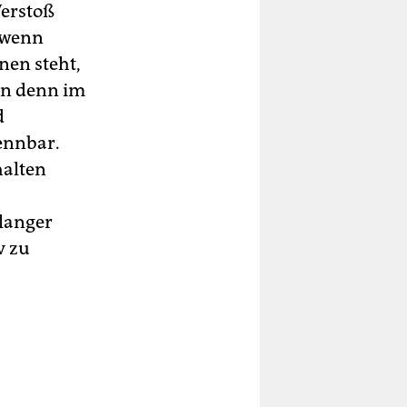
Verstoß
 wenn
nen steht,
nn denn im
d
ennbar.
halten
elanger
v zu