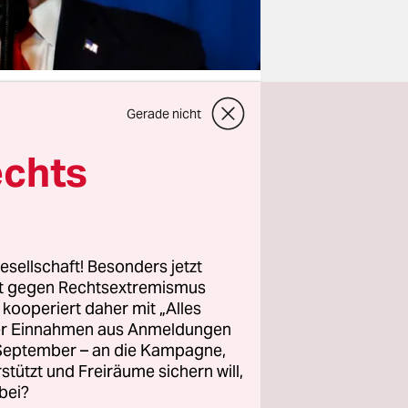
Gerade nicht
echts
e
ge des US-
griff auf
en sein
 Krieges
esellschaft! Besonders jetzt
rt gegen Rechtsextremismus
ischen
z kooperiert daher mit „Alles
ller Einnahmen aus Anmeldungen
. September – an die Kampagne,
rstützt und Freiräume sichern will,
alige
bei?
 „roten