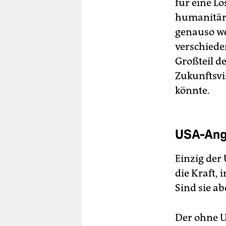
für eine L
humanitär 
genauso we
verschiede
Großteil d
Zukunftsvi
könnte.
USA-Angr
Einzig der 
die Kraft, 
Sind sie ab
Der ohne U