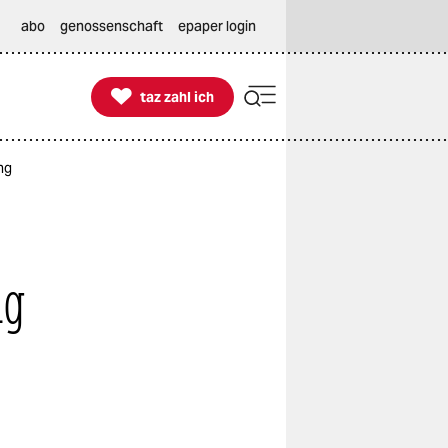
abo
genossenschaft
epaper login

taz zahl ich
taz zahl ich
ng
ng