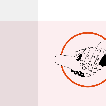
epaper login
Z
weif
Luft
Prä
die Stadt 
soll, eine 
hatten die
Regierung a
Für all jen
Präsident