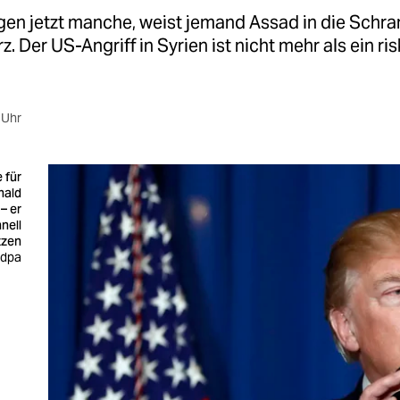
gen jetzt manche, weist jemand Assad in die Schra
rz. Der US-Angriff in Syrien ist nicht mehr als ein ri
 Uhr
 für
nald
– er
nell
tzen
 dpa