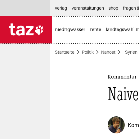
hautnavigation anspringen
hauptinhalt anspringen
footer anspringen
verlag
veranstaltungen
shop
fragen &
niedrigwasser
rente
landtagswahl i

taz zahl ich
taz zahl ich
Startseite
Politik
Nahost
Syrien
themen
politik
Kommentar U
öko
Naive
gesellschaft
kultur
Kom
sport