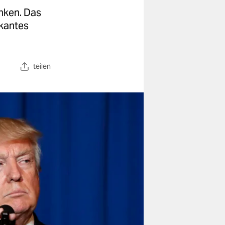
nken. Das
skantes
teilen