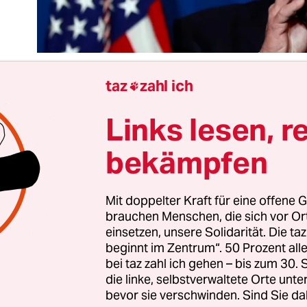
taz
zahl ich

Links lesen, r
elsohne ist
der US-Raketenangriff auf die syrisch
waffenbasis Al-Schairat
, von der aus nach Aussa
bekämpfen
sidenten Donald Trump am Dienstag ein Giftgasan
Chan Scheichun in der Provinz Idlib geflogen word
Etappenwende. Nie zuvor seit Beginn des syrischen
Mit doppelter Kraft für eine offene G
brauchen Menschen, die sich vor O
 USA auf diese Weise direkt Einrichtungen der syr
einsetzen, unsere Solidarität. Die ta
ttackiert.
beginnt im Zentrum“. 50 Prozent a
bei taz zahl ich gehen – bis zum 30
die linke, selbstverwaltete Orte unte
e, die es 2013 einen Skandal fanden, dass der dam
bevor sie verschwinden. Sind Sie da
 Barack Obama
trotz der von ihm selbst gezogenen