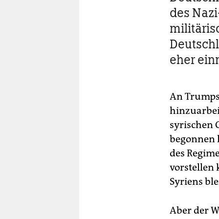
des Nazi
militäri
Deutschl
eher ein
An Trumps 
hinzuarbei
syrischen 
begonnen h
des Regime
vorstellen
Syriens ble
Aber der We