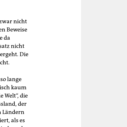
 zwar nicht
ten Beweise
ie da
satz nicht
ergeht. Die
cht.
 so lange
etisch kaum
e Welt“, die
ssland, der
n Ländern
rt, als es