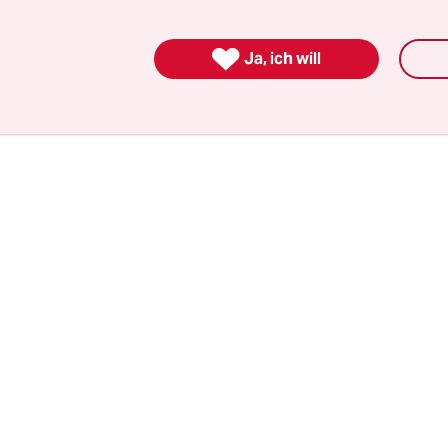
o trotz des Einsatzes von Giftgas, nicht zu einem m
 bereit war, mag das eine Genugtuung sein. Endli

Ja, ich will
 weist jemand den Diktator Bashar al-Assad in die
.