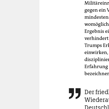
Militärein
gegen ein 
mindestens
womöglich 
Ergebnis e
verhindert
Trumps Erk
einwirken, 
disziplini
Erfahrung 
bezeichnen
Der frie

Wiedera
Deutschl