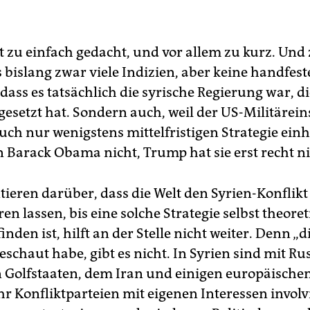
st zu einfach gedacht, und vor allem zu kurz. Und
s bislang zwar viele Indizien, aber keine handfes
 dass es tatsächlich die syrische Regierung war, d
gesetzt hat. Sondern auch, weil der US-Militärein
uch nur wenigstens mittelfristigen Strategie einh
n Barack Obama nicht, Trump hat sie erst recht ni
ieren darüber, dass die Welt den Syrien-Konflikt
ren lassen, bis eine solche Strategie selbst theor
inden ist, hilft an der Stelle nicht weiter. Denn „di
schaut habe, gibt es nicht. In Syrien sind mit Ru
n Golfstaaten, dem Iran und einigen europäische
r Konfliktparteien mit eigenen Interessen involvie