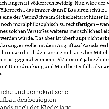
richtungen ist völkerrechtswidrig. Nun wäre der 
Völkerrecht, das immer dann Diktaturen schützt,
 eine der Vetomächte im Sicherheitsrat hinter ih
noch moralphilosophisch zu rechtfertigen – we
ines solchen Verstoßes weiteres menschliches Lei
 werden würde. Das aber ist überhaupt nicht erk
lärung, er wolle mit dem Angriff auf Assads Ver
ihn quasi durch den Einsatz militärischer Mittel
eren, ist gegenüber einem Diktator mit jahrzehnt
mit Unterdrückung und Mord bestenfalls als nai
.
dliche und demokratische
ufbau des besiegten
ands nach der Niederlage