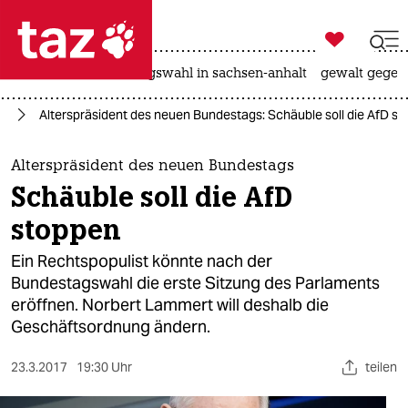

taz zahl ich
hitze
surfen
landtagswahl in sachsen-anhalt
gewalt gegen

taz zahl ich
fD
Alterspräsident des neuen Bundestags: Schäuble soll die AfD s
taz zahl ich
themen
Alterspräsident des neuen Bundestags
Schäuble soll die AfD
politik
stoppen
öko
Ein Rechtspopulist könnte nach der
Bundestagswahl die erste Sitzung des Parlaments
gesellschaft
eröffnen. Norbert Lammert will deshalb die
Geschäftsordnung ändern.
kultur
sport
23.3.2017
19:30 Uhr
teilen