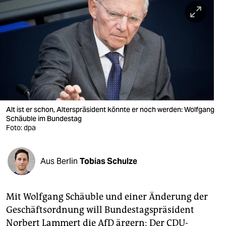
berlin
nord
wahrheit
verlag
verlag
veranstaltungen
Alt ist er schon, Alterspräsident könnte er noch werden: Wolfgang
Schäuble im Bundestag
shop
Foto: dpa
fragen & hilfe
Aus Berlin
Tobias Schulze
unterstützen
abo
Mit Wolfgang Schäuble und einer Änderung der
genossenschaft
Geschäftsordnung will Bundestagspräsident
Norbert Lammert die AfD ärgern: Der CDU-