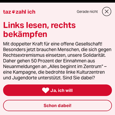
taz
zahl ich
Gerade nicht

Unterstützen
Links lesen, rechts
bekämpfen
abo
Mit doppelter Kraft für eine offene Gesellschaft!
genossenschaft
Besonders jetzt brauchen Menschen, die sich gegen
Rechtsextremismus einsetzen, unsere Solidarität.
Daher gehen 50 Prozent der Einnahmen aus
taz zahl ich
Neuanmeldungen an „Alles beginnt im Zentrum“ –
eine Kampagne, die bedrohte linke Kulturzentren
recherchefonds ausland
und Jugendorte unterstützt. Sind Sie dabei?
panterstiftung

Ja, ich will
panterpreis 2026
Schon dabei!