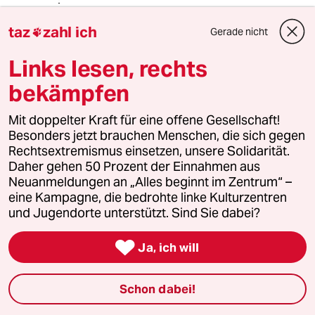
taz
zahl ich
Gerade nicht

Tom Farmer
TF
Links lesen, rechts
07.12.2018
,
23:31 Uhr
Haha, yesterday! Merz und Freunde! aber so
bekämpfen
was von.....und ihr wisst gar nicht warum, gell!?
Selbst die CDU....euch weit voraus.
Mit doppelter Kraft für eine offene Gesellschaft!
Besonders jetzt brauchen Menschen, die sich gegen
Rechtsextremismus einsetzen, unsere Solidarität.
Daher gehen 50 Prozent der Einnahmen aus
Tom Zwanziger
Neuanmeldungen an „Alles beginnt im Zentrum“ –
07.12.2018
,
23:07 Uhr
eine Kampagne, die bedrohte linke Kulturzentren
Während der gesamten Periode dieser
und Jugendorte unterstützt. Sind Sie dabei?
Roadshow mit Talkshow-Pitstopps kam der
Merz doch elendig gestrig rüber. Das

Ja, ich will
Aufgreifen aktueller Diskussionen, das
Impulsgeben fehlte doch fast völlig. Genauso
in seiner Rede auf dem Parteitag.
Schon dabei!
Heute mussten gar die längst verbürgerlichten
Grünen herhalten als Abziehbild von