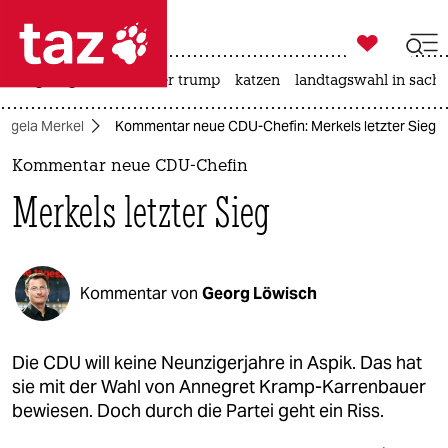

taz zahl ich
bergsteigen
usa unter trump
katzen
landtagswahl in sachs

taz zahl ich
Angela Merkel
Kommentar neue CDU-Chefin: Merkels letzter Sieg
taz zahl ich
Kommentar neue CDU-Chefin
themen
Merkels letzter Sieg
politik
öko
Kommentar von
Georg Löwisch
gesellschaft
kultur
Die CDU will keine Neunzigerjahre in Aspik. Das hat
sie mit der Wahl von Annegret Kramp-Karrenbauer
sport
bewiesen. Doch durch die Partei geht ein Riss.