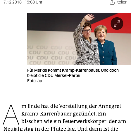
berlin
7.12.2018
19:08 Uhr
teilen
nord
wahrheit
verlag
verlag
veranstaltungen
Für Merkel kommt Kramp-Karrenbauer. Und doch
shop
bleibt die CDU Merkel-Partei
Foto: ap
fragen & hilfe
unterstützen
A
m Ende hat die Vorstellung der Annegret
abo
Kramp-Karrenbauer gezündet. Ein
genossenschaft
bisschen wie ein Feuer­werkskörper, der am
Neujahrstag in der Pfütze lag. Und dann ist die