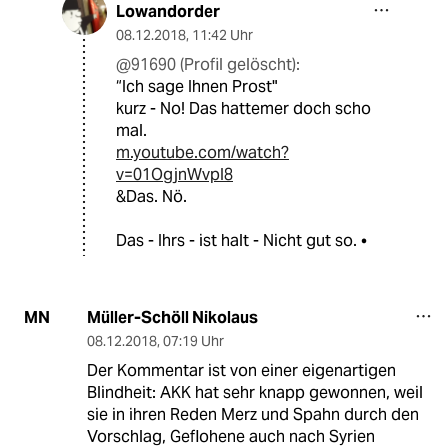
Lowandorder
08.12.2018
,
11:42 Uhr
@91690 (Profil gelöscht):
“Ich sage Ihnen Prost"
kurz - No! Das hattemer doch scho
mal.
m.youtube.com/watch?
v=01OgjnWvpI8
&Das. Nö.
Das - Ihrs - ist halt - Nicht gut so. •
Müller-Schöll Nikolaus
MN
08.12.2018
,
07:19 Uhr
Der Kommentar ist von einer eigenartigen
Blindheit: AKK hat sehr knapp gewonnen, weil
sie in ihren Reden Merz und Spahn durch den
Vorschlag, Geflohene auch nach Syrien