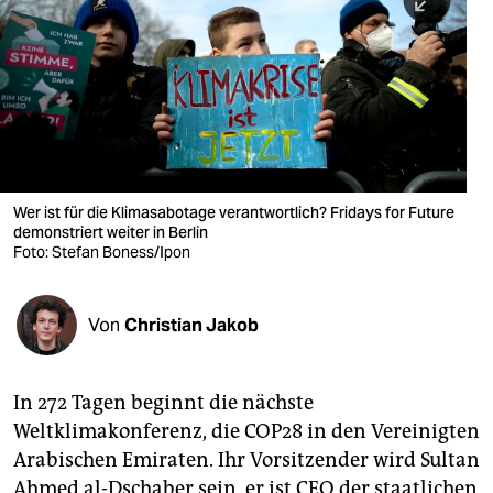
berlin
nord
wahrheit
verlag
verlag
Wer ist für die Klimasabotage verantwortlich? Fridays for Future
demonstriert weiter in Berlin
veranstaltungen
Foto: Stefan Boness/Ipon
shop
fragen & hilfe
Von
Christian Jakob
unterstützen
In 272 Tagen beginnt die nächste
abo
Weltklimakonferenz, die COP28 in den Vereinigten
genossenschaft
Arabischen Emiraten. Ihr Vorsitzender wird Sultan
Ahmed al-Dschaber sein, er ist CEO der staatlichen