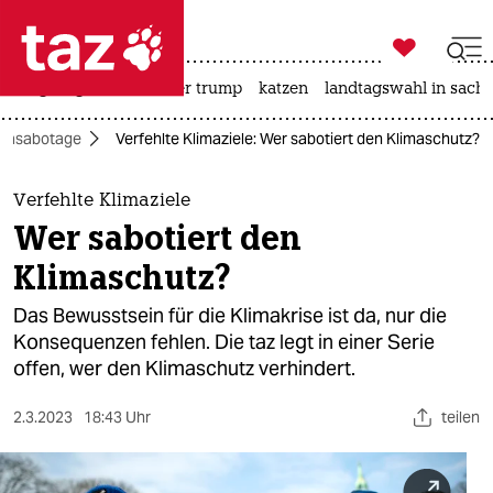

taz zahl ich
bergsteigen
usa unter trump
katzen
landtagswahl in sachs

taz zahl ich
imasabotage
Verfehlte Klimaziele: Wer sabotiert den Klimaschutz?
taz zahl ich
themen
Verfehlte Klimaziele
Wer sabotiert den
politik
Klimaschutz?
öko
Das Bewusstsein für die Klimakrise ist da, nur die
Konsequenzen fehlen. Die taz legt in einer Serie
gesellschaft
offen, wer den Klimaschutz verhindert.
kultur
2.3.2023
18:43 Uhr
teilen
sport