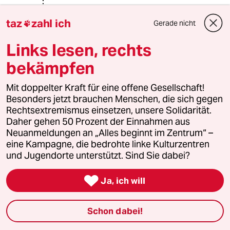
taz
zahl ich
Gerade nicht

sociajizzm
S
03.03.2023
,
15:01 Uhr
Links lesen, rechts
@Paul Schuh:
bekämpfen
Ich glaube der Elefant ist eher:
Es geht entweder ohne Wachstum
Mit doppelter Kraft für eine offene Gesellschaft!
mit Stagnation oder gar degrowth
Besonders jetzt brauchen Menschen, die sich gegen
oder es geht garnicht.
Rechtsextremismus einsetzen, unsere Solidarität.
Langsam + weiteres Wachstum ist
Daher gehen 50 Prozent der Einnahmen aus
bloss Illusion einer Option.
Neuanmeldungen an „Alles beginnt im Zentrum“ –
Und das wissen die Grünen sicher.
eine Kampagne, die bedrohte linke Kulturzentren
Wenn wir wirklich nachhaltig werden
und Jugendorte unterstützt. Sind Sie dabei?
wollen benötigen wir am Ende eine
Form Kreislaufwirtschaft.

Ja, ich will
Kreislaufwirschaft generiert aber
nicht so viel Profit wie " neu
produzieren und weckwerfen".
Schon dabei!