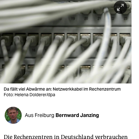
berlin
nord
wahrheit
verlag
verlag
veranstaltungen
shop
Da fällt viel Abwärme an: Netzwerkkabel im Rechenzentrum
fragen & hilfe
Foto: Helena Dolderer/dpa
unterstützen
Aus Freiburg
Bernward Janzing
abo
genossenschaft
Die Rechenzentren in Deutschland verbrauchen