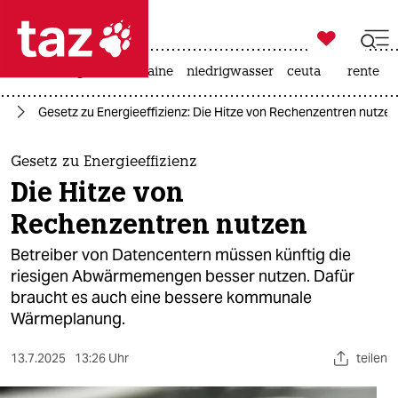

taz zahl ich
hitze
krieg in der ukraine
niedrigwasser
ceuta
rente

taz zahl ich
el
Gesetz zu Energieeffizienz: Die Hitze von Rechenzentren nutzen
taz zahl ich
themen
Gesetz zu Energieeffizienz
Die Hitze von
politik
Rechenzentren nutzen
öko
Betreiber von Datencentern müssen künftig die
riesigen Abwärmemengen besser nutzen. Dafür
gesellschaft
braucht es auch eine bessere kommunale
Wärmeplanung.
kultur
sport
13.7.2025
13:26 Uhr
teilen