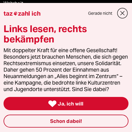
Wahrheit
taz
zahl ich
Gerade nicht

Links lesen, rechts
Themen
bekämpfen
Hitze
Mit doppelter Kraft für eine offene Gesellschaft!
Besonders jetzt brauchen Menschen, die sich gegen
Krieg in der Ukraine
Rechtsextremismus einsetzen, unsere Solidarität.
Daher gehen 50 Prozent der Einnahmen aus
Neuanmeldungen an „Alles beginnt im Zentrum“ –
Niedrigwasser
eine Kampagne, die bedrohte linke Kulturzentren
und Jugendorte unterstützt. Sind Sie dabei?
Ceuta

Ja, ich will
Rente
Schon dabei!