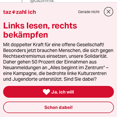
@cazzimma:
"Sexismus pur, den Linke verteidigen."
taz
zahl ich
Nein, nein!
Gerade nicht

Die reibungslose "Integration" in den
Links lesen, rechts
kapitalistischen Verwertungsprozess
setzt neoliberales Denken voraus.
bekämpfen
Das Kopftuch darf da kein
Hinderungsgrund sein. Das sieht erst
Mit doppelter Kraft für eine offene Gesellschaft!
einmal liberal aus. Aber links ist das
Besonders jetzt brauchen Menschen, die sich gegen
absolut nicht. Auch dann nicht, wenn
Rechtsextremismus einsetzen, unsere Solidarität.
sich progressive Neoliberale als
Daher gehen 50 Prozent der Einnahmen aus
Linke verstehen.
Neuanmeldungen an „Alles beginnt im Zentrum“ –
eine Kampagne, die bedrohte linke Kulturzentren
Genau diese waren es doch, die eine
und Jugendorte unterstützt. Sind Sie dabei?
populäre Linke wie Sahra
Wagenknecht bekämpft haben.

Ja, ich will
Francesco
F
Schon dabei!
06.09.2020
,
10:53 Uhr