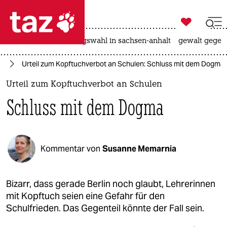

taz zahl ich
hitze
surfen
landtagswahl in sachsen-anhalt
gewalt gegen

taz zahl ich
ag
Urteil zum Kopftuchverbot an Schulen: Schluss mit dem Dogma
taz zahl ich
Urteil zum Kopftuchverbot an Schulen
themen
Schluss mit dem Dogma
politik
öko
Kommentar von
Susanne Memarnia
gesellschaft
kultur
Bizarr, dass gerade Berlin noch glaubt, Lehrerinnen
mit Kopftuch seien eine Gefahr für den
sport
Schulfrieden. Das Gegenteil könnte der Fall sein.