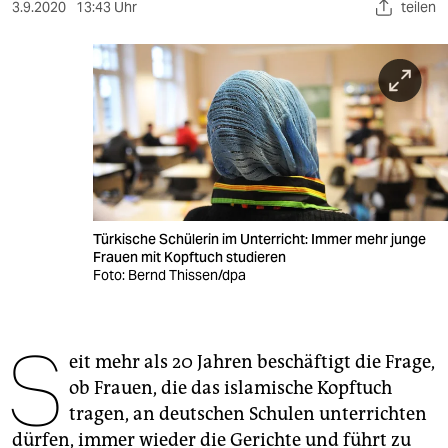
berlin
3.9.2020
13:43 Uhr
teilen
nord
wahrheit
verlag
verlag
veranstaltungen
Türkische Schülerin im Unterricht: Immer mehr junge
shop
Frauen mit Kopftuch studieren
Foto: Bernd Thissen/dpa
fragen & hilfe
unterstützen
S
eit mehr als 20 Jahren beschäftigt die Frage,
abo
ob Frauen, die das islamische Kopftuch
genossenschaft
tragen, an deutschen Schulen unterrichten
dürfen, immer wieder die Gerichte und führt zu