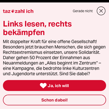
Anzeigen
taz
zahl ich
Gerade nicht

Links lesen, rechts
Fragen & Hilfe
bekämpfen
Mit doppelter Kraft für eine offene Gesellschaft!
Feedback
Besonders jetzt brauchen Menschen, die sich gegen
Rechtsextremismus einsetzen, unsere Solidarität.
Aboservice
Daher gehen 50 Prozent der Einnahmen aus
Neuanmeldungen an „Alles beginnt im Zentrum“ –
ePaper Login
eine Kampagne, die bedrohte linke Kulturzentren
und Jugendorte unterstützt. Sind Sie dabei?
Downloads für Abonnierende

Ja, ich will
Schon dabei!
© 2026 taz Verlags und Vertriebs GmbH
Alle Rechte vorbehalten. Bei rechtlichen Fragen oder für Genehmigungen