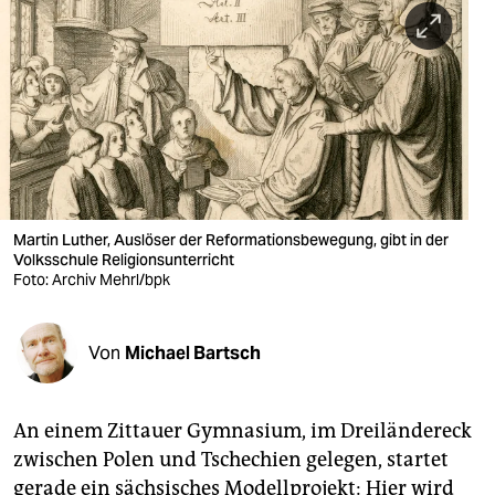
berlin
nord
wahrheit
verlag
verlag
veranstaltungen
Martin Luther, Auslöser der Reformationsbewegung, gibt in der
Volksschule Religionsunterricht
shop
Foto: Archiv Mehrl/bpk
fragen & hilfe
Von
Michael Bartsch
unterstützen
abo
An einem Zittauer Gymnasium, im Dreiländereck
genossenschaft
zwischen Polen und Tschechien gelegen, startet
gerade ein sächsisches Modellprojekt: Hier wird