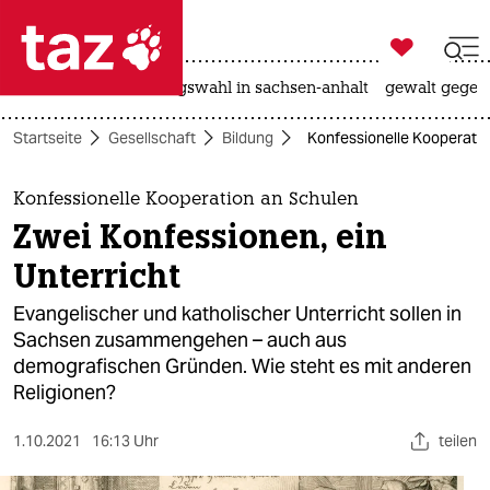

taz zahl ich
hitze
surfen
landtagswahl in sachsen-anhalt
gewalt gegen

taz zahl ich
Startseite
Gesellschaft
Bildung
Konfessionelle Kooperatio
taz zahl ich
themen
Konfessionelle Kooperation an Schulen
Zwei Konfessionen, ein
politik
Unterricht
öko
Evangelischer und katholischer Unterricht sollen in
Sachsen zusammengehen – auch aus
gesellschaft
demografischen Gründen. Wie steht es mit anderen
Religionen?
kultur
sport
1.10.2021
16:13 Uhr
teilen