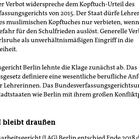
er Verbot widerspreche dem Kopftuch-Urteil des
assungsgerichts von 2015. Der Staat dürfe Lehre
es muslimischen Kopftuches nur verbieten, wenn 
efahr für den Schulfrieden auslöst. Generelle Ver
rlsruhe als unverhältnismäßigen Eingriff in die
eiheit.
sgericht Berlin lehnte die Klage zunächst ab. Das
tsgesetz definiere eine wesentliche berufliche A
er Lehrerinnen. Das Bundesverfassungsgerichtsur
Stadtstaaten wie Berlin mit ihrem großen Konflikt
 bleibt draußen
arbeitsgericht (LAG) Berlin entschied Ende 2018