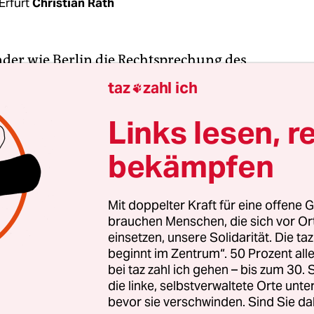
Erfurt
Christian Rath
der wie Berlin die Rechtsprechung des
assungsgerichts zum Kopftuch ignorieren? Nein,
taz
zahl ich

undesarbeitsgericht in Erfurt. Der Berliner Senat 
erstand aufgeben.
Links lesen, r
bekämpfen
en Fall hatte sich eine muslimische Informatikeri
eine Stelle als Lehrerin beworben. Zum
gsgespräch erschien sie mit Kopftuch. Im Hinaus
Mit doppelter Kraft für eine offene G
brauchen Menschen, die sich vor O
envertreter auf das
Berliner Neutralitätsgesetz
hi
einsetzen, unsere Solidarität. Die ta
igiöser Symbole und Kleidungstücke im Schuldie
beginnt im Zentrum“. 50 Prozent a
Sie müsse das Kopftuch im Unterricht dann ablegen
bei taz zahl ich gehen – bis zum 30
e Informatikerin sagte, dazu sei sie nicht bereit
die linke, selbstverwaltete Orte unte
bevor sie verschwinden. Sind Sie da
stellt.