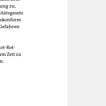
gung zu,
itätsgesetz
gskonform
 Gefahren
ot-Rot-
um Zeit zu
n.