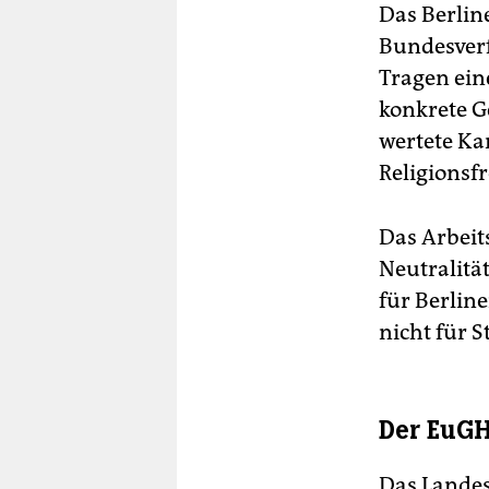
Das Berlin
Bundesverf
Tragen ein
konkrete G
wertete Ka
Religionsfr
Das Arbeit
Neutralitä
für Berlin
nicht für 
Der EuGH
Das Landes