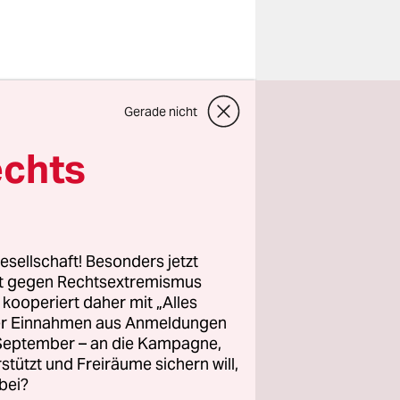
 entschied
Gerade nicht
muss jetzt
echts
n 2017 in
gehen wies
esellschaft! Besonders jetzt
rt gegen Rechtsextremismus
n, das das
z kooperiert daher mit „Alles
nst
ller Einnahmen aus Anmeldungen
, so der
. September – an die Kampagne,
 und wurde
rstützt und Freiräume sichern will,
bei?