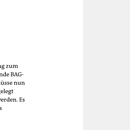
ung zum
zende BAG-
 müsse nun
elegt
erden. Es
s