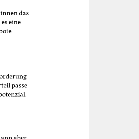
rinnen das
es eine
bote
nforderung
teil passe
potenzial.
 dann aber