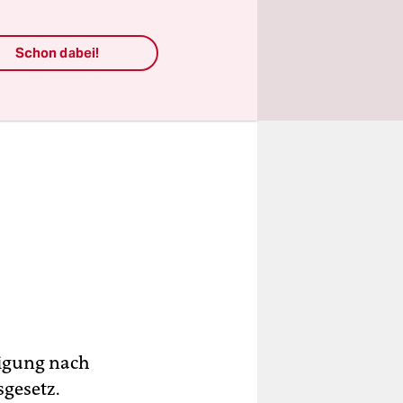
Schon dabei!
digung nach
gesetz.