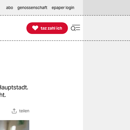
abo
genossenschaft
epaper login

taz zahl ich
taz zahl ich
Hauptstadt.
ht.
teilen