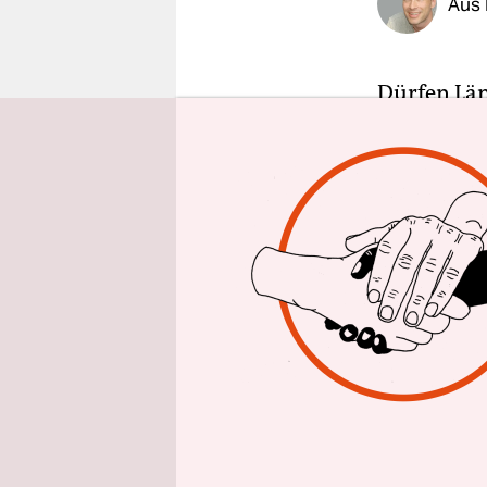
Aus 
epaper login
Dürfen Län
Bundesverf
jetzt das B
seinen Wid
Im konkret
Berlin für 
Vorstellun
ein Behörd
Tragen rel
verbiete. 
Beamte. Di
nicht einge