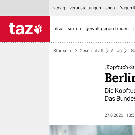
hautnavigation anspringen
hauptinhalt anspringen
footer anspringen
verlag
veranstaltungen
shop
fragen &
hitze
surfen
gewalt gegen frauen

taz zahl ich
taz zahl ich
Startseite
Gesellschaft
Alltag
S
themen
politik
„Kopftuch-St
Berli
öko
Die Kopftu
gesellschaft
Das Bundes
kultur
27.8.2020
18:3
sport