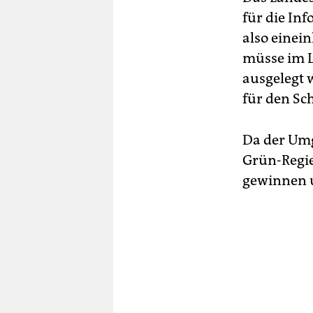
für die In
also einei
müsse im L
ausgelegt 
für den Sc
Da der Umg
Grün-Regie
gewinnen u