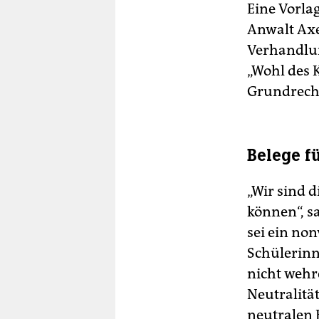
Eine Vorla
Anwalt Axel
Verhandlun
„Wohl des 
Grundrecht
Belege fü
„Wir sind 
können“, sa
sei ein no
Schülerinn
nicht wehr
Neutralitä
neutralen 