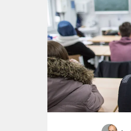
berlin
nord
wahrheit
verlag
verlag
veranstaltungen
shop
fragen & hilfe
unterstützen
abo
genossenschaft