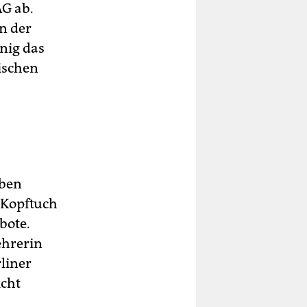
AG ab.
in der
nig das
ischen
eben
s Kopftuch
bote.
ehrerin
liner
icht