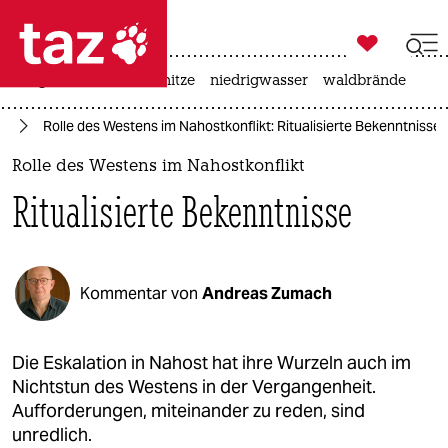

taz zahl ich
krieg in der ukraine
hitze
niedrigwasser
waldbrände

taz zahl ich
kt
Rolle des Westens im Nahostkonflikt: Ritualisierte Bekenntnisse
taz zahl ich
Rolle des Westens im Nahostkonflikt
themen
Ritualisierte Bekenntnisse
politik
öko
Kommentar von
Andreas Zumach
gesellschaft
kultur
Die Eskalation in Nahost hat ihre Wurzeln auch im
Nichtstun des Westens in der Vergangenheit.
sport
Aufforderungen, miteinander zu reden, sind
unredlich.