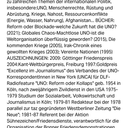
zu zahlreichen Themen der internationalen Politik,
insbesondere:UNO, Menschenrechte, Rüstung und
Abrüstung, Kriege, Nahost, Ressourcenkonflikte
(Energie, Wasser, Nahrung), Afghanistan... BÜCHER:
Reform oder Blockade-welche Zukunft hat die UNO?
(2021); Globales Chaos-Machtlose UNO-ist die
Weltorganisation überflüssig geworden? (2015), Die
kommenden Kriege (2005), Irak-Chronik eines
gewollten Krieges (2003); Vereinte Nationen (1995)
AUSZEICHNUNGEN: 2009: Göttinger Friedenspreis
2004:Kant-Weltbürgerpreis, Freiburg 1997:Goldpreis
"Excellenz im Journalismus" des Verbandes der UNO-
KorrespondentInnen in New York (UNCA) für DLF-
Radiofeature "UNO: Reform oder Kollaps" geb. 1954 in
Köln, nach zweijährigem Zivildienst in den USA 1975-
1979 Studium der Sozialarbeit, Volkswirtschaft und
Journalismus in Köln; 1979-81 Redakteur bei der 1978
parallel zur taz gegründeten Westberliner Zeitung "Die
Neue"; 1981-87 Referent bei der Aktion
Sühnezeichen/Friedensdienste, verantwortlich für die
Organisation der Bonner Friedensdemonstrationen