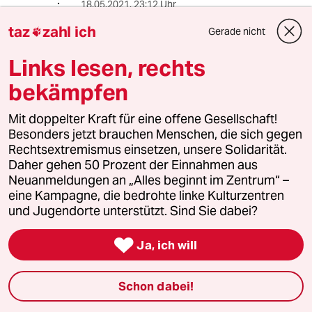
18.05.2021
,
23:12 Uhr
@Prof. Dr. Werner Ruf:
taz
zahl ich
Gerade nicht

Das palästinensische Volk und ihre
Vertreter haben ebenfalls durch
Links lesen, rechts
gebrochene Friedenverträge und
bekämpfen
Angriffskriege die Umsetzung
ehemaliger Vereinbarungen
unmöglich gemacht. Durch ihr
Mit doppelter Kraft für eine offene Gesellschaft!
eigenes Verhalten hat sich die
Besonders jetzt brauchen Menschen, die sich gegen
palästinensische Vertretung in eine
Rechtsextremismus einsetzen, unsere Solidarität.
Position gebracht, die sie als
Daher gehen 50 Prozent der Einnahmen aus
staatstragende Macht unerträglich
Neuanmeldungen an „Alles beginnt im Zentrum“ –
macht
eine Kampagne, die bedrohte linke Kulturzentren
und Jugendorte unterstützt. Sind Sie dabei?

Ja, ich will
7363 (Profil gelöscht)
7G
18.05.2021
,
16:34 Uhr
zwischen 1947 und jetzt wurden andere fakten
Schon dabei!
geschaffen.