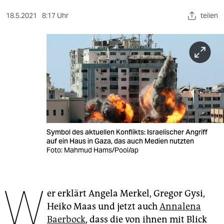
berlin
18.5.2021
8:17 Uhr
teilen
nord
wahrheit
verlag
verlag
veranstaltungen
shop
Symbol des aktuellen Konflikts: Israelischer Angriff
auf ein Haus in Gaza, das auch Medien nutzten
fragen & hilfe
Foto: Mahmud Hams/Pool/ap
unterstützen
W
abo
er erklärt Angela Merkel, Gregor Gysi,
Heiko Maas und jetzt auch
Annalena
genossenschaft
Baerbock
, dass die von ihnen mit Blick