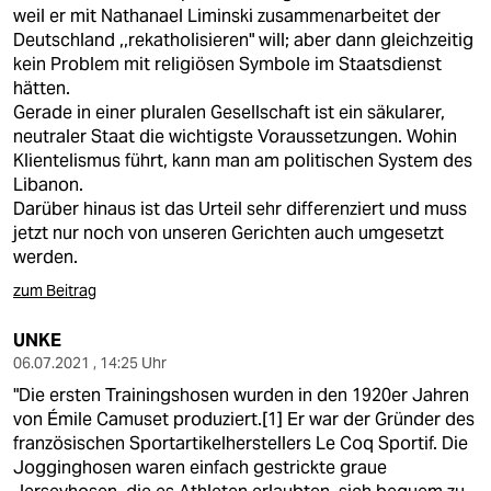
berlin
weil er mit Nathanael Liminski zusammenarbeitet der
Deutschland ,,rekatholisieren" will; aber dann gleichzeitig
nord
kein Problem mit religiösen Symbole im Staatsdienst
hätten.
wahrheit
Gerade in einer pluralen Gesellschaft ist ein säkularer,
neutraler Staat die wichtigste Voraussetzungen. Wohin
verlag
Klientelismus führt, kann man am politischen System des
Libanon.
verlag
Darüber hinaus ist das Urteil sehr differenziert und muss
jetzt nur noch von unseren Gerichten auch umgesetzt
veranstaltungen
werden.
shop
zum Beitrag
fragen & hilfe
UNKE
unterstützen
06.07.2021 , 14:25 Uhr
"Die ersten Trainingshosen wurden in den 1920er Jahren
abo
von Émile Camuset produziert.[1] Er war der Gründer des
französischen Sportartikelherstellers Le Coq Sportif. Die
genossenschaft
Jogginghosen waren einfach gestrickte graue