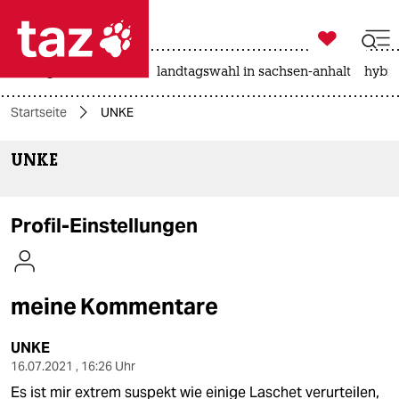

taz zahl ich
niedrigwasser
rente
landtagswahl in sachsen-anhalt
hybri

taz zahl ich
Startseite
UNKE
taz zahl ich
UNKE
themen
politik
Profil-Einstellungen
öko
gesellschaft
meine Kommentare
kultur
UNKE
sport
16.07.2021 , 16:26 Uhr
Es ist mir extrem suspekt wie einige Laschet verurteilen,