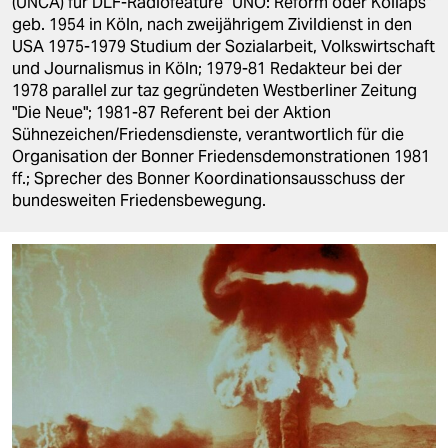
(UNCA) für DLF-Radiofeature "UNO: Reform oder Kollaps"
epaper login
geb. 1954 in Köln, nach zweijährigem Zivildienst in den
USA 1975-1979 Studium der Sozialarbeit, Volkswirtschaft
und Journalismus in Köln; 1979-81 Redakteur bei der
1978 parallel zur taz gegründeten Westberliner Zeitung
"Die Neue"; 1981-87 Referent bei der Aktion
Sühnezeichen/Friedensdienste, verantwortlich für die
Organisation der Bonner Friedensdemonstrationen 1981
ff.; Sprecher des Bonner Koordinationsausschuss der
bundesweiten Friedensbewegung.