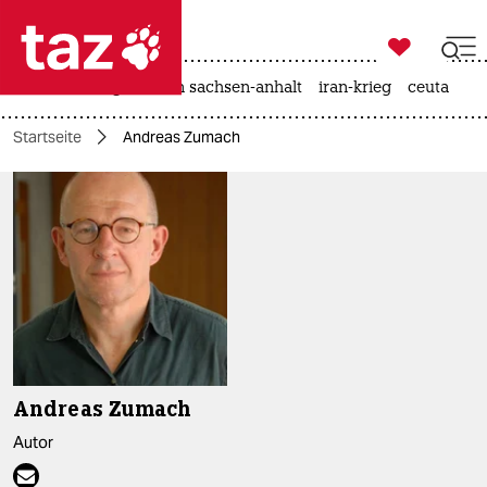

taz zahl ich
hitze
landtagswahl in sachsen-anhalt
iran-krieg
ceuta

taz zahl ich
Startseite
Andreas Zumach
taz zahl ich
themen
politik
öko
gesellschaft
kultur
Andreas Zumach
sport
Autor