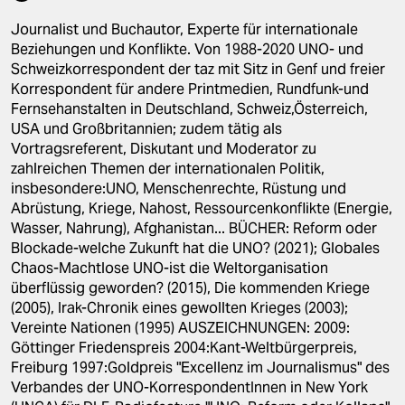
berlin
Journalist und Buchautor, Experte für internationale
nord
Beziehungen und Konflikte. Von 1988-2020 UNO- und
Schweizkorrespondent der taz mit Sitz in Genf und freier
wahrheit
Korrespondent für andere Printmedien, Rundfunk-und
Fernsehanstalten in Deutschland, Schweiz,Österreich,
verlag
USA und Großbritannien; zudem tätig als
Vortragsreferent, Diskutant und Moderator zu
verlag
zahlreichen Themen der internationalen Politik,
insbesondere:UNO, Menschenrechte, Rüstung und
veranstaltungen
Abrüstung, Kriege, Nahost, Ressourcenkonflikte (Energie,
Wasser, Nahrung), Afghanistan... BÜCHER: Reform oder
shop
Blockade-welche Zukunft hat die UNO? (2021); Globales
fragen & hilfe
Chaos-Machtlose UNO-ist die Weltorganisation
überflüssig geworden? (2015), Die kommenden Kriege
unterstützen
(2005), Irak-Chronik eines gewollten Krieges (2003);
Vereinte Nationen (1995) AUSZEICHNUNGEN: 2009:
abo
Göttinger Friedenspreis 2004:Kant-Weltbürgerpreis,
Freiburg 1997:Goldpreis "Excellenz im Journalismus" des
genossenschaft
Verbandes der UNO-KorrespondentInnen in New York