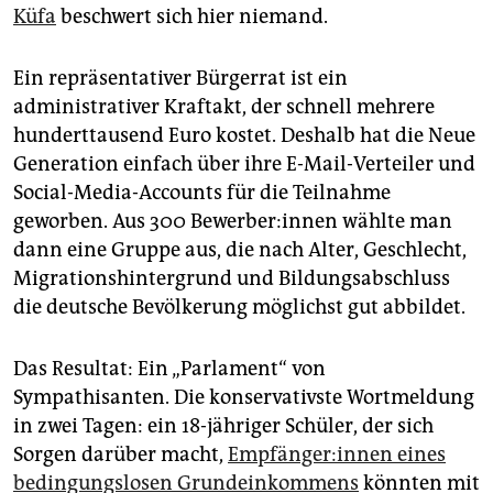
Küfa
beschwert sich hier niemand.
Ein repräsentativer Bürgerrat ist ein
administrativer Kraftakt, der schnell mehrere
hunderttausend Euro kostet. Deshalb hat die Neue
Generation einfach über ihre E-Mail-Verteiler und
Social-Media-Accounts für die Teilnahme
geworben. Aus 300 Be­wer­be­r:in­nen wählte man
dann eine Gruppe aus, die nach Alter, Geschlecht,
Migrationshintergrund und Bildungsabschluss
die deutsche Bevölkerung möglichst gut abbildet.
Das Resultat: Ein „Parlament“ von
Sympathisanten. Die konservativste Wortmeldung
in zwei Tagen: ein 18-jähriger Schüler, der sich
Sorgen darüber macht,
Emp­fän­ge­r:in­nen eines
bedingungslosen Grundeinkommens
könnten mit