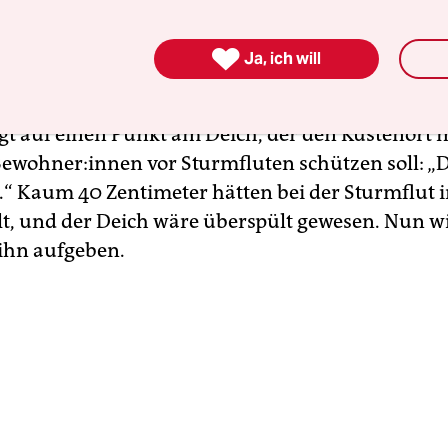
ehrensdorf im Kreis Plön in Schleswig-Holstein,
der Vorsitzende des örtlichen Deichverbandes, 

Ja, ich will
n Gesichter der See.
gt auf einen Punkt am Deich, der den Küstenort m
­woh­ne­r:in­nen vor Sturmfluten schützen soll: „
.“ Kaum 40 Zentimeter hätten bei der Sturmflut 
lt, und der Deich wäre überspült gewesen. Nun wi
ihn aufgeben.