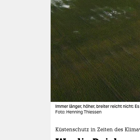
berlin
nord
wahrheit
verlag
verlag
veranstaltungen
shop
fragen & hilfe
unterstützen
Immer länger, höher, breiter reicht nicht: 
Foto: Henning Thiessen
abo
genossenschaft
Küstenschutz in Zeiten des Klim