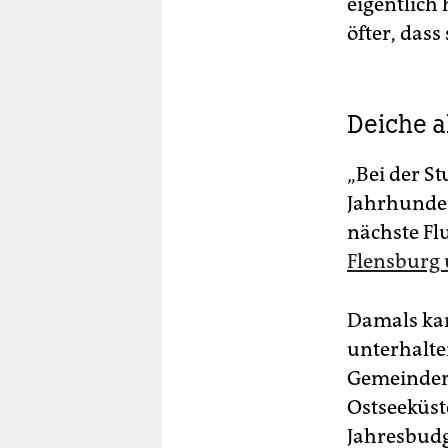
eigentlich
öfter, dass
Deiche a
„Bei der St
Jahrhunder
nächste Fl
Flensburg 
Damals kame
unterhalte
Gemeinderä
Ostseeküst
Jahresbudg