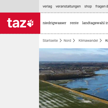
hautnavigation anspringen
hauptinhalt anspringen
footer anspringen
verlag
veranstaltungen
shop
fragen &
niedrigwasser
rente
landtagswahl i

taz zahl ich
taz zahl ich
Startseite
Nord
Klimawandel
K
themen
politik
öko
gesellschaft
kultur
sport