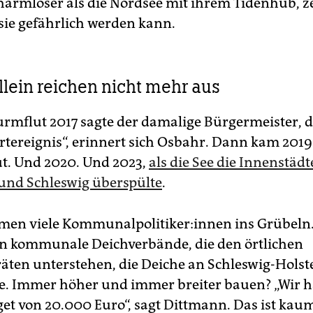
 harmloser als die Nordsee mit ihrem Tidenhub, 
 sie gefährlich werden kann.
llein reichen nicht mehr aus
urmflut 2017 sagte der damalige Bürgermeister, da
tereignis“, erinnert sich Osbahr. Dann kam 2019
ut. Und 2020. Und 2023,
als die See die Innenstädt
und Schleswig überspülte
.
n viele Kom­mu­nal­po­li­ti­ke­r:in­nen ins Grübeln
n kommunale Deichverbände, die den örtlichen
ten unterstehen, die Deiche an Schleswig-Holst
e. Immer höher und immer breiter bauen? „Wir h
et von 20.000 Euro“, sagt Dittmann. Das ist kau