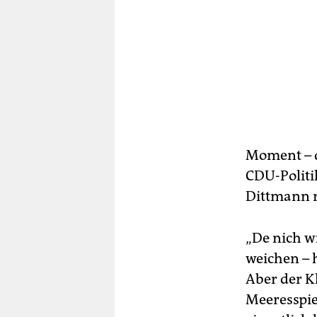
Moment – d
CDU-Politi
Dittmann n
„De nich wi
weichen – 
Aber der K
Meeresspie