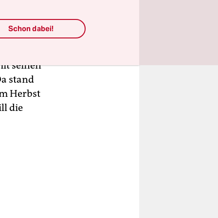
 und Jörg
kennen auch
Schon dabei!
it seinen
Da stand
im Herbst
ll die