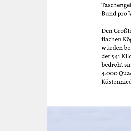
Taschengel
Bund pro J
Den Großt
flachen Kö
würden ber
der 541 Ki
bedroht sin
4.000 Quad
Küstennie