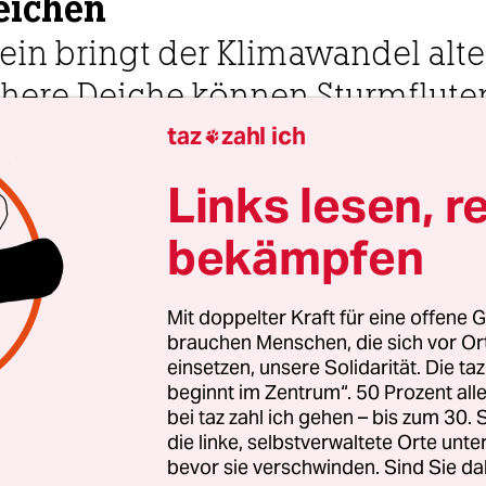
eichen
ein bringt der Klimawandel alt
ere Deiche können Sturmfluten
taz
zahl ich

Links lesen, r
 Uhr
bekämpfen
Behrensdorf
Esther Geißlinger
Mit doppelter Kraft für eine offene G
brauchen Menschen, die sich vor O
einsetzen, unsere Solidarität. Die ta
e Ostsee zeigt sich an diesem Frühlingstag von ih
beginnt im Zentrum“. 50 Prozent a
eite: Schaumgekrönte Wellen laufen am Strand 
bei taz zahl ich gehen – bis zum 30
ängen am blauen Himmel, eine Familie schiebt 
die linke, selbstverwaltete Orte unte
bevor sie verschwinden. Sind Sie da
um Strand. Doch Hans-Rudolf Osbahr, Bürgerme