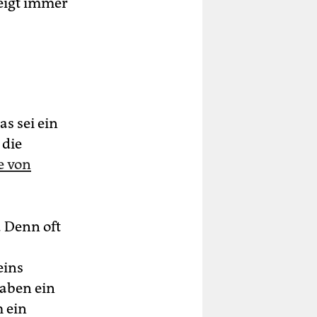
zeigt immer
s sei ein
 die
e von
. Denn oft
eins
aben ein
m ein