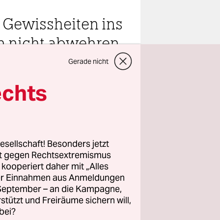
e Gewissheiten ins
 nicht abwehren.
Gerade nicht
echts
teilen
esellschaft! Besonders jetzt
rt gegen Rechtsextremismus
z kooperiert daher mit „Alles
rer besten
ller Einnahmen aus Anmeldungen
aus, Möwen
. September – an die Kampagne,
Fahrräder
rstützt und Freiräume sichern will,
bei?
ister der