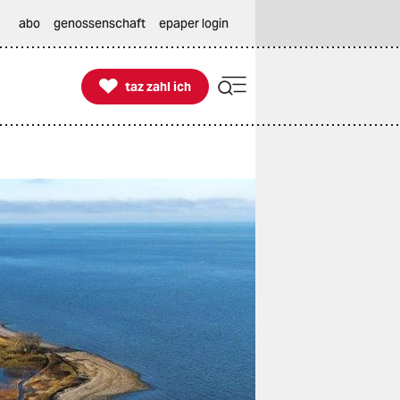
abo
genossenschaft
epaper login

taz zahl ich
taz zahl ich