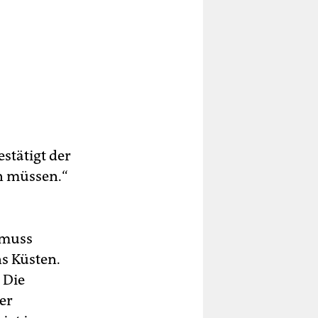
stätigt der
en müssen.“
, muss
ns Küsten.
 Die
er