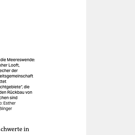
l die Meereswende:
kher Looft,
echer der
eitsgemeinschaft
ttet
chtgebiete“, die
 den Rückbau von
chen sind
o: Esther
ßlinger
chwerte in