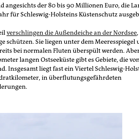
d angesichts der 80 bis 90 Millionen Euro, die L
ahr für Schleswig-Holsteins Küstenschutz ausge
eil
verschlingen die Außendeiche an der Nordsee
ge schützen. Sie liegen unter dem Meeresspiegel
eits bei normalen Fluten überspült werden. Abe
lometer langen Ostseeküste gibt es Gebiete, die v
d. Insgesamt liegt fast ein Viertel Schleswig-Hols
ratkilometer, in überflutungsgefährdeten
derungen.