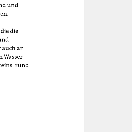
and und
ben.
, die die
 und
r auch an
om Wasser
teins, rund